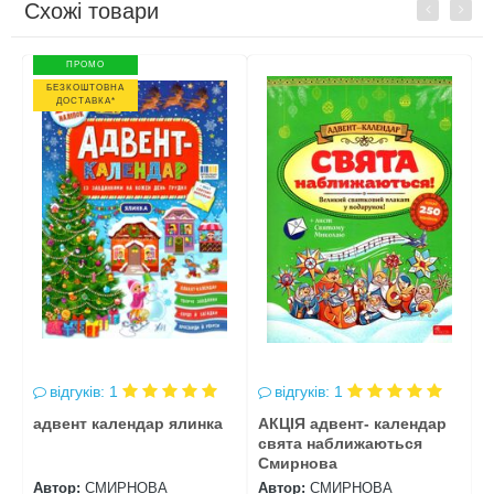
Схожі товари
Previous
Next
ПРОМО
БЕЗКОШТОВНА
ДОСТАВКА*
відгуків: 1
відгуків: 1
адвент календар ялинка
АКЦІЯ адвент- календар
А
свята наближаються
н
Смирнова
п
Автор:
СМИРНОВА
Автор:
СМИРНОВА
А