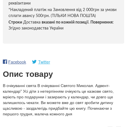
реквізитами
*Накладений платіж на Замовлення від 2 000грн за умови
сплати авансу 500грн. (ТІЛЬКИ НОВА ПОШТА)
Строки
Доставка
вказані по кожній позиці
ї.
Повернення:
Згідно законодавства України
Facebook
Twitter
Опис товару
В очікуванні свята В очікуванні Святого Миколая. Адвент-
календар" Усі діти з нетерпінням очікують це казкове свято,
мріють про подарунки і зазирають у календар, чи довго ще
залишилось чекати. Ви можете вже до свят зробити дитину
щасливою - заздалегідь придбайте цю книгу. Починаючи з
першого грудня, малеча кожного дня