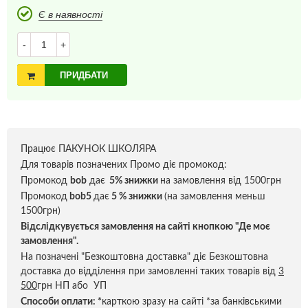
Є в наявності
-
+
ПРИДБАТИ
Працює ПАКУНОК ШКОЛЯРА
Для товарів позначених Промо діє промокод:
Промокод
bob
дає
5% знижки
на замовлення від 1500грн
Промокод
bob5
дає
5 % знижки
(на замовлення меньш
1500грн)
Відслідкувується замовлення на сайті кнопкою "Де моє
замовлення".
На позначені "Безкоштовна доставка" діє Безкоштовна
доставка до відділення при замовленні таких товарів від
3
500
грн НП або УП
Способи оплати:
*
карткою зразу на сайті *за банківськими