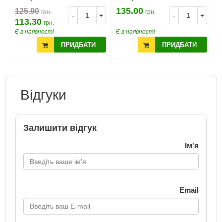
135.00
4
125.90
грн.
грн.
+
-
+
-
+
113.30
грн.
Є в наявності
Є в наявності
Є
ПРИДБАТИ
ПРИДБАТИ
Відгуки
Залишити відгук
Ім'я
Email