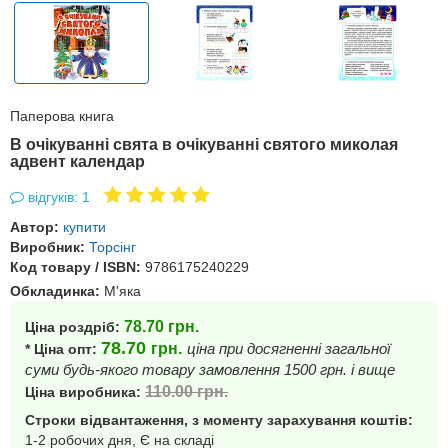
Паперова книга
В очікуванні свята в очікуванні святого миколая
адвент календар
відгуків: 1
Автор:
купити
Виробник:
Торсінг
Код товару / ISBN:
9786175240229
Обкладинка:
М'яка
78.70
грн.
Ціна роздріб:
78.70
грн.
ціна при досягненні загальної
* Ціна опт:
суми будь-якого товару замовлення 1500 грн. і вище
110.00
грн.
Ціна виробника:
Строки відвантаження, з моменту зарахування коштів:
1-2 робочих дня, Є на складі