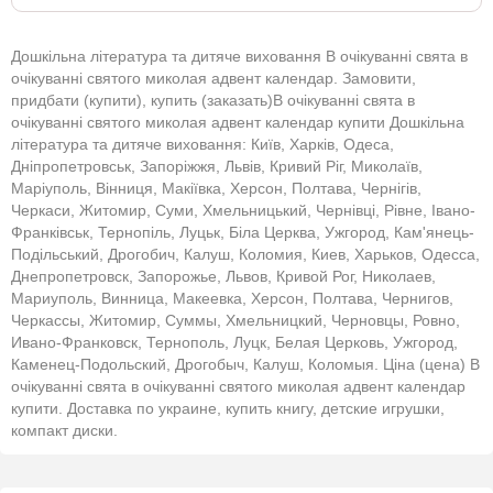
Дошкільна література та дитяче виховання В очікуванні свята в
очікуванні святого миколая адвент календар. Замовити,
придбати (купити), купить (заказать)В очікуванні свята в
очікуванні святого миколая адвент календар купити Дошкільна
література та дитяче виховання: Київ, Харків, Одеса,
Дніпропетровськ, Запоріжжя, Львів, Кривий Ріг, Миколаїв,
Маріуполь, Вінниця, Макіївка, Херсон, Полтава, Чернігів,
Черкаси, Житомир, Суми, Хмельницький, Чернівці, Рівне, Івано-
Франківськ, Тернопіль, Луцьк, Біла Церква, Ужгород, Кам'янець-
Подільський, Дрогобич, Калуш, Коломия, Киев, Харьков, Одесса,
Днепропетровск, Запорожье, Львов, Кривой Рог, Николаев,
Мариуполь, Винница, Макеевка, Херсон, Полтава, Чернигов,
Черкассы, Житомир, Суммы, Хмельницкий, Черновцы, Ровно,
Ивано-Франковск, Тернополь, Луцк, Белая Церковь, Ужгород,
Каменец-Подольский, Дрогобыч, Калуш, Коломыя. Ціна (цена) В
очікуванні свята в очікуванні святого миколая адвент календар
купити. Доставка по украине, купить книгу, детские игрушки,
компакт диски.