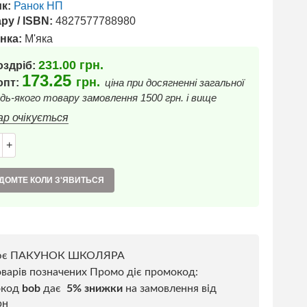
к:
Ранок НП
ру / ISBN:
4827577788980
нка:
М'яка
231.00
грн.
оздріб:
173.25
грн.
 опт:
ціна при досягненні загальної
дь-якого товару замовлення 1500 грн. і вище
ар очікується
+
ДОМТЕ КОЛИ З'ЯВИТЬСЯ
ює ПАКУНОК ШКОЛЯРА
варів позначених Промо діє промокод:
окод
bob
дає
5% знижки
на замовлення від
рн