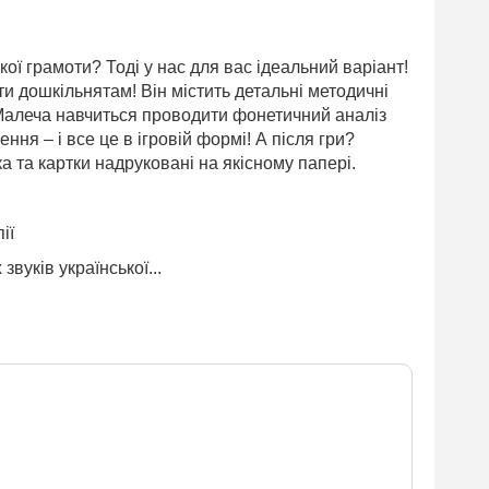
ї грамоти? Тоді у нас для вас ідеальний варіант!
 дошкільнятам! Він містить детальні методичні
. Малеча навчиться проводити фонетичний аналіз
ення – і все це в ігровій формі! А після гри?
 та картки надруковані на якісному папері.
ії
уків української...