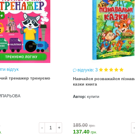
ти відгук
відгуків: 3
чий тренажер тренуємо
Навчайся розважайся пізнав
казки книга
ИПАРЬОВА
Автор:
купити
185.00
.
грн.
-
+
-
137.40
н.
грн.