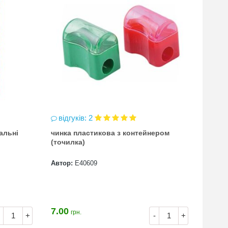
БЕЗКО
ДОСТ
зал
відгуків: 2
Мален
альні
чинка пластикова з контейнером
(точилка)
Автор
Автор:
Е40609
7.00
59.90
грн.
+
-
+
53.9