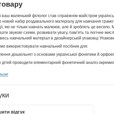
товару
 ваш маленький філолог став справжнім майстром українсько
новий набір роздавального матеріалу для навчання грамоти
ї, які не тільки навчать малюків, але й зроблять це весело
увати звукові схеми, розвивати увагу, пам’ять та логічне мисл
весь навчальний матеріал в дизайнерській упаковці Упаковка
мо використовувати навчальний посібник для:
ення дошкільнят з основами української фонетики й орфоеп
 дітей проводити елементарний фонетичний аналіз окремих зв
льше
уки
ити відгук