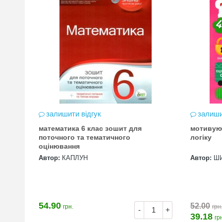
залишити відгук
залиши
математика 6 клас зошит для
мотивую
цена
поточного та тематичного
логіку
оцінювання
Автор:
КАПЛУН
Автор:
Ш
54.90
52.00
грн.
грн
+
-
+
39.18
гр