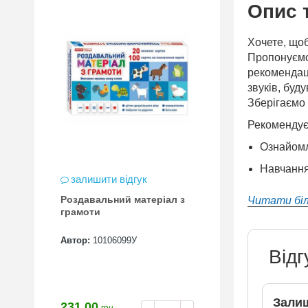
Опис 
Хочете, щоб
Пропонуємо 
рекомендаці
звуків, буд
Зберігаємо 
Рекомендує
Ознайомл
Навчання
залишити відгук
Роздавальний матеріал з
Читати бі
грамоти
Автор:
10106099У
Відг
Залиш
231.00