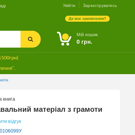
Увійти
Зареєструватись
іді
Де моє замовлення?
Мій кошик
0
грн.
1500грн)
лення".
амоти
 книга
вальний матеріал з грамоти
ти відгук
0106099У