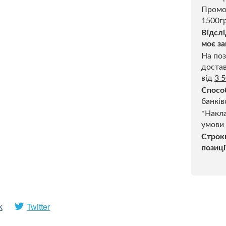
Промо
1500гр
Відслі
моє за
На поз
достав
від
3 
Спосо
банків
*Накла
умови
Строк
позиці
k
Twitter