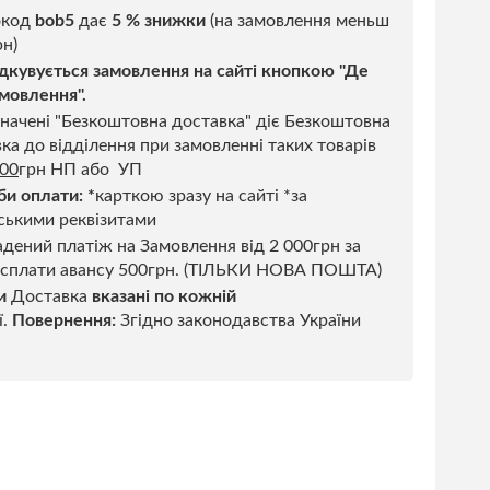
код
bob5
дає
5 % знижки
(на замовлення меньш
н)
дкувується замовлення на сайті кнопкою "Де
мовлення".
начені "Безкоштовна доставка" діє Безкоштовна
ка до відділення при замовленні таких товарів
500
грн НП або УП
би оплати:
*
карткою зразу на сайті *за
ськими реквізитами
дений платіж на Замовлення від 2 000грн за
 сплати авансу 500грн. (ТІЛЬКИ НОВА ПОШТА)
и
Доставка
вказані по кожній
ї.
Повернення:
Згідно законодавства України