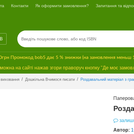
та
Контакти
Як оформити замовлення?
Запитання та відпов
ІВ
00грн
Промокод
bob5
дає
5 % знижки
(на замовлення меньш 
ожна на сайті нажав згори праворуч кнопку "Де моє замов
/
/
 виховання
Дошкільна Вчимося писати
Роздавальний матеріал з гр
Паперова
Розда
залиши
Автор:
1