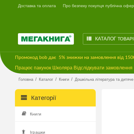
Доставка та оплата
Про безпеку покупця публічна офер
КАТАЛОГ
ТОВАР
Промокод
bob
дає
5% знижки
на замовлення від 15
Працює пакунок Школяра Відслідкувати замовлення м
/
/
/
Головна
Каталог
Книги
Дошкільна література та дитяче
Категорії
Книги
Іграшки