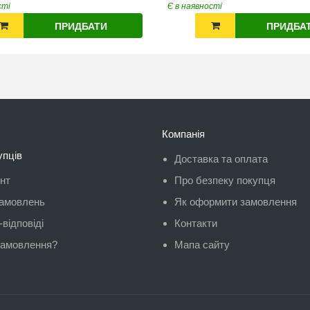
сті
Є в наявності
ПРИДБАТИ
ПРИДБА
Компанія
упців
Доставка та оплата
унт
Про безпеку покупця
замовлень
Як оформити замовлення
відповіді
Контакти
замовлення?
Мапа сайту