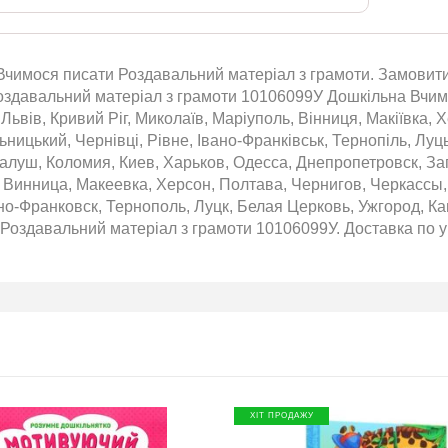
BMW
чимося писати Роздавальний матеріал з грамоти. Замовити,
обіль!
оздавальний матеріал з грамоти 10106099У Дошкільна Вчимос
2026-06-18
Львів, Кривий Ріг, Миколаїв, Маріуполь, Вінниця, Макіївка, 
озігрують
ницький, Чернівці, Рівне, Івано-Франківськ, Тернопіль, Луц
те: кожна
алуш, Коломия, Киев, Харьков, Одесса, Днепропетровск, За
нс стати
 Винница, Макеевка, Херсон, Полтава, Чернигов, Черкасс
томобіля.
но-Франковск, Тернополь, Луцк, Белая Церковь, Ужгород, К
 31.07
 Роздавальний матеріал з грамоти 10106099У. Доставка по ук
ну посилку
ймай
то. Кожна
виграш
ь шансів -
 за номером
hta.ua/win_bmw
ХІТ ПРОДАЖУ