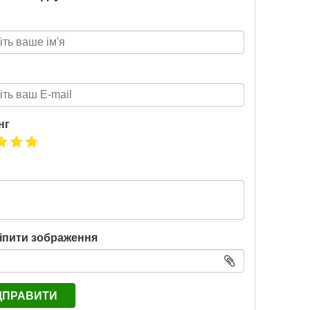
нг
іпити зображення
ДПРАВИТИ