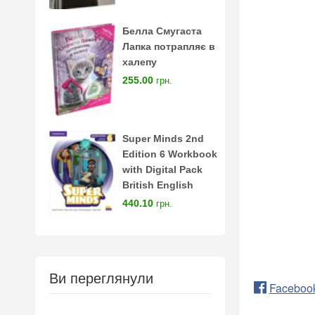
Белла Смугаста
Лапка потрапляє в
халепу
255.00
грн.
Super Minds 2nd
Edition 6 Workbook
with Digital Pack
British English
440.10
грн.
Ви переглянули
Faceboo