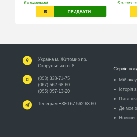
Є в наявності
Є в наявно
ПРИДБАТИ
Україна м. Житомир пр.
Скорульського, 8
Сервіс пок
(093) 338-71-75
Мій ака
(067) 562-68-60
Історія 
(095) 097-13-20
Питання-
Телеграм +380 67 562 68 60
Де моє 
Новини