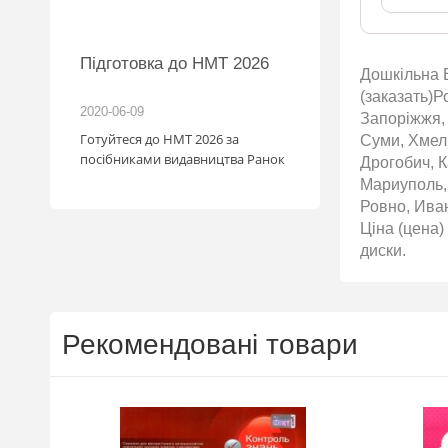
Підготовка до НМТ 2026
Нова пошта та 
Дошкільна В
розігрують автом
(заказать)Р
2020-06-09
2020-06-09
Запоріжжя, 
Готуйтеся до НМТ 2026 за
Нова пошта та BMW р
Суми, Хмель
посібниками видавництва Ранок
автомобіль! Пам’ятай
Дрогобич, К
посилка — це один ша
Мариуполь,
власником нового ав
Ровно, Ива
Період дії акції: 15.06 -
Ціна (цена)
Механіка: отримуй од
диски.
Новою поштою і при
участь в розіграші ав
посилка = 1 шанс на 
Максимальна кількіст
Рекомендовані товари
15 Реєстрація в акції
телефону Сторінка
акції: http://novapos