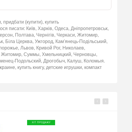
 придбати (купити), купить
я писати: Київ, Харків, Одеса, Дніпропетровськ,
Херсон, Полтава, Чернігів, Черкаси, Житомир,
ьк, Біла Церква, Ужгород, Кам'янець-Подільський,
порожье, Львов, Кривой Рог, Николаев,
ы, Житомир, Суммы, Хмельницкий, Черновцы,
аменец-Подольский, Дрогобыч, Калуш, Коломыя.
раине, купить книгу, детские игрушки, компакт
ХІТ ПРОДАЖУ
ХІТ П
ПР