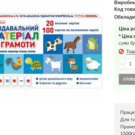
Виробни
Код това
Обклади
Ціна р
* Ціна
суми бу
Тов
-
ПОВІ
Прац
Для то
Пром
1500г