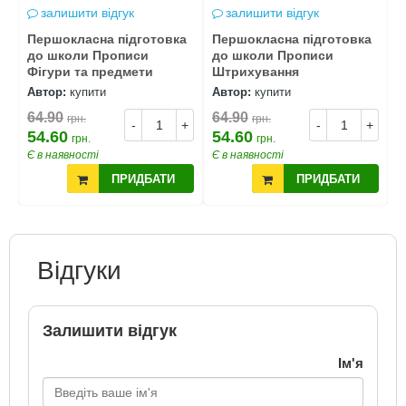
залишити відгук
залишити відгук
а
Першокласна підготовка
Першокласна підготовка
П
до школи Прописи
до школи Прописи
д
Фігури та предмети
Штрихування
т
Автор:
купити
Автор:
купити
А
64.90
64.90
6
грн.
грн.
+
-
+
-
+
54.60
54.60
5
грн.
грн.
Є в наявності
Є в наявності
Є
ПРИДБАТИ
ПРИДБАТИ
Відгуки
Залишити відгук
Ім'я