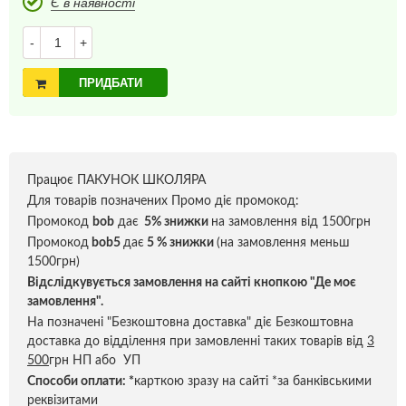
Є в наявності
-
+
ПРИДБАТИ
Працює ПАКУНОК ШКОЛЯРА
Для товарів позначених Промо діє промокод:
Промокод
bob
дає
5% знижки
на замовлення від 1500грн
Промокод
bob5
дає
5 % знижки
(на замовлення меньш
1500грн)
Відслідкувується замовлення на сайті кнопкою "Де моє
замовлення".
На позначені "Безкоштовна доставка" діє Безкоштовна
доставка до відділення при замовленні таких товарів від
3
500
грн НП або УП
Способи оплати:
*
карткою зразу на сайті *за банківськими
реквізитами