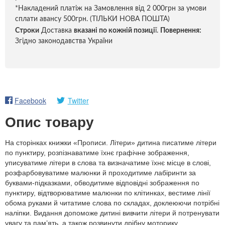
*Накладений платіж на Замовлення від 2 000грн за умови
сплати авансу 500грн. (ТІЛЬКИ НОВА ПОШТА)
Строки
Доставка
вказані по кожній позиці
ї.
Повернення:
Згідно законодавства України
Facebook
Twitter
Опис товару
На сторінках книжки «Прописи. Літери» дитина писатиме літери
по пунктиру, розпізнаватиме їхнє графічне зображення,
уписуватиме літери в слова та визначатиме їхнє місце в слові,
розфарбовуватиме малюнки й проходитиме лабіринти за
буквами-підказками, обводитиме відповідні зображення по
пунктиру, відтворюватиме малюнки по клітинках, вестиме лінії
обома руками й читатиме слова по складах, доклеюючи потрібні
наліпки. Видання допоможе дитині вивчити літери й потренувати
увагу та пам’ять, а також розвинути дрібну моторику.