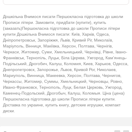
Дошкільна Вчимося писати Першокласна підготовка до школи
Прописи літери. Замовити, придбати (купити), купить
(заказать)Першокласна підготовка до школи Прописи літери
купити Дошкільна Вчимося писати: Київ, Харків, Одеса,
Дніпропетровськ, Запоріжжя, Львів, Кривий Ріг, Миколаїв,
Маріуполь, Вінниця, Макіївка, Херсон, Полтава, Чернігів,
Черкаси, Житомир, Суми, Хмельницький, Чернівці, Рівне, Івано-
Франківськ, Тернопіль, Луцьк, Біла Церква, Ужгород, Кам'янець-
Подільський, Дрогобич, Калуш, Коломия, Киев, Харьков, Одесса,
Днепропетровск, Запорожье, Львов, Кривой Рог, Николаев,
Мариуполь, Винница, Макеевка, Херсон, Полтава, Чернигов,
Черкассы, Житомир, Суммы, Хмельницкий, Черновцы, Ровно,
Ивано-Франковск, Тернополь, Луцк, Белая Церковь, Ужгород,
Каменец-Подольский, Дрогобыч, Калуш, Коломыя. Ціна (цена)
Першокласна підготовка до школи Прописи літери купити.
Доставка по украине, купить книгу, детские игрушки, компакт
диски.