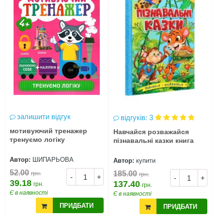
залишити відгук
відгуків: 3
мотивуючий тренажер
Навчайся розважайся
тренуємо логіку
пізнавальні казки книга
Автор:
ШИПАРЬОВА
Автор:
купити
52.00
185.00
грн.
грн.
-
+
-
+
39.18
137.40
грн.
грн.
Є в наявності
Є в наявності
ПРИДБАТИ
ПРИДБАТИ