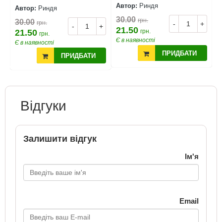
Автор:
Риндя
А
Автор:
Риндя
30.00
3
грн.
30.00
грн.
+
-
+
-
+
21.50
2
21.50
грн.
грн.
Є в наявності
Є
Є в наявності
ПРИДБАТИ
ПРИДБАТИ
Відгуки
Залишити відгук
Ім'я
Email