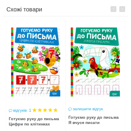
Схожі товари
Previous
Next
залишити відгук
відгуків: 1
Готуємо руку до письма
Г
Готуємо руку до письма
Я вчуся писати
Я
Цифри по клітинках