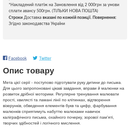
*Накладений платіж на Замовлення від 2 000грн за умови
сплати авансу 500грн. (ТІЛЬКИ НОВА ПОШТА)
Строки
Доставка
вказані по кожній позиці
ї.
Повернення:
Згідно законодавства України
Facebook
Twitter
Опис товару
Мета цієї серії - поступово підготувати руку дитини до письма.
Для цього запропоновані цікаві завдання, вправи й малюнки на
розвиток дрібної моторики. Регулярне тренування малювати
прості, хвилясті та ламані лінії по клітинках, відтворення
візерунків, обведення елементів букв та цифр, фарбування
малюнків сприятимуть набуттю малюками навичок
каліграфічного письма, охайного почерку, зорової пам'яті,
творчих здібностей і логічного мислення.