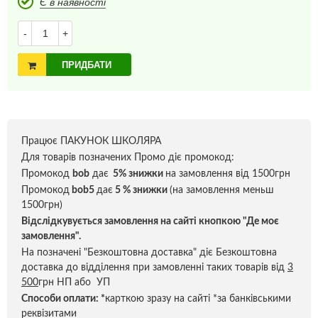
Є в наявності
-
+
ПРИДБАТИ
Працює ПАКУНОК ШКОЛЯРА
Для товарів позначених Промо діє промокод:
Промокод
bob
дає
5% знижки
на замовлення від 1500грн
Промокод
bob5
дає
5 % знижки
(на замовлення меньш
1500грн)
Відслідкувується замовлення на сайті кнопкою "Де моє
замовлення".
На позначені "Безкоштовна доставка" діє Безкоштовна
доставка до відділення при замовленні таких товарів від
3
500
грн НП або УП
Способи оплати:
*
карткою зразу на сайті *за банківськими
реквізитами