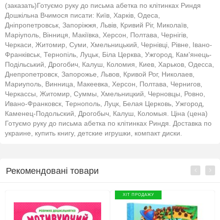
(заказать)Готуємо руку до письма абетка по клітинках Риндя
Дошкільна Вчимося писати: Київ, Харків, Одеса,
Дніпропетровськ, Запоріжжя, Львів, Кривий Ріг, Миколаїв,
Маріуполь, Вінниця, Макіївка, Херсон, Полтава, Чернігів,
Черкаси, Житомир, Суми, Хмельницький, Чернівці, Рівне, Івано-
Франківськ, Тернопіль, Луцьк, Біла Церква, Ужгород, Кам'янець-
Подільський, Дрогобич, Калуш, Коломия, Киев, Харьков, Одесса,
Днепропетровск, Запорожье, Львов, Кривой Рог, Николаев,
Мариуполь, Винница, Макеевка, Херсон, Полтава, Чернигов,
Черкассы, Житомир, Суммы, Хмельницкий, Черновцы, Ровно,
Ивано-Франковск, Тернополь, Луцк, Белая Церковь, Ужгород,
Каменец-Подольский, Дрогобыч, Калуш, Коломыя. Ціна (цена)
Готуємо руку до письма абетка по клітинках Риндя. Доставка по
украине, купить книгу, детские игрушки, компакт диски.
Рекомендовані товари
ХІТ ПРОДАЖУ