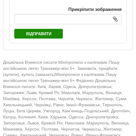
Прикріпити зображення
ВІДПРАВИТИ
Дошкільна Вчимося писати Мініпрописи з наліпками Пишу
англійською легко Тренажер-міні 5+. Замовити, придбати
(купити), купить (заказать)Мініпрописи з наліпками Пишу
англійською легко Тренажер-міні 5+ Федієнко Дошкільна
Вчимося писати: Київ, Харків, Одеса, Дніпропетровськ,
Запоріжжя, Львів, Кривий Ріг, Миколаїв, Маріуполь, Вінниця,
Макіївка, Херсон, Полтава, Чернігів, Черкаси, Житомир, Суми,
Хмельницький, Чернівці, Рівне, Івано-Франківськ, Тернопіль,
Луцьк, Біла Церква, Ужгород, Кам'янець-Подільський, Дрогобич,
Калуш, Коломия, Киев, Харьков, Одесса, Днепропетровск,
Запорожье, Львов, Кривой Рог, Николаев, Мариуполь, Винница,
Макеевка, Херсон, Полтава, Чернигов, Черкассы, Житомир,
Суммы, Хмельницкий, Черновцы, Ровно, Ивано-Франковск,