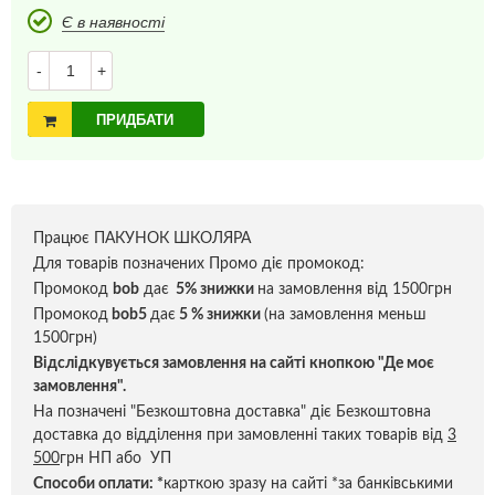
Є в наявності
-
+
ПРИДБАТИ
Працює ПАКУНОК ШКОЛЯРА
Для товарів позначених Промо діє промокод:
Промокод
bob
дає
5% знижки
на замовлення від 1500грн
Промокод
bob5
дає
5 % знижки
(на замовлення меньш
1500грн)
Відслідкувується замовлення на сайті кнопкою "Де моє
замовлення".
На позначені "Безкоштовна доставка" діє Безкоштовна
доставка до відділення при замовленні таких товарів від
3
500
грн НП або УП
Способи оплати:
*
карткою зразу на сайті *за банківськими