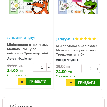
залишити відгук
відгуків: 1
Мініпрописи з наліпками
М
Мініпрописи з наліпками
Малюю і пишу по
П
Малюю і пишу по лініях
клітинках Тренажер-міні
к
Тренажер-міні 5+
5+
5
Автор:
Федієнко
А
Автор:
Федієнко
30.00
3
грн.
30.00
грн.
+
-
+
-
+
24.00
2
грн.
24.00
грн.
Є в наявності
Є
Є в наявності
ПРИДБАТИ
ПРИДБАТИ
Відгуки