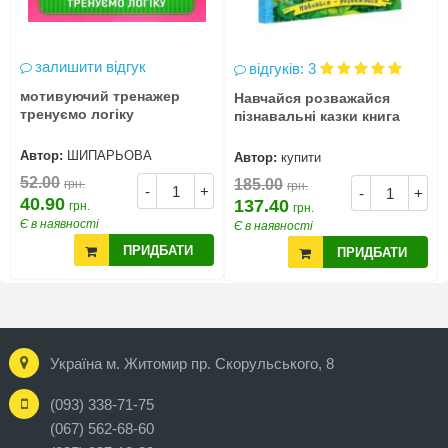
залишити відгук
відгуків: 3
мотивуючий тренажер
Навчайся розважайся
тренуємо логіку
пізнавальні казки книга
Автор:
ШИПАРЬОВА
Автор:
купити
52.00
185.00
грн.
грн.
-
+
-
+
40.90
137.40
грн.
грн.
Є в наявності
Є в наявності
ПРИДБАТИ
ПРИДБАТИ
Україна м. Житомир пр. Скорульського, 8
(093) 338-71-75
(067) 562-68-60