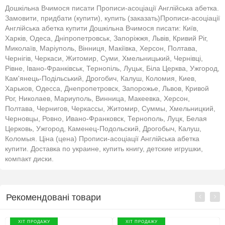
Дошкільна Вчимося писати Прописи-асоціації Англійська абетка.
Замовити, придбати (купити), купить (заказать)Прописи-асоціації
Англійська абетка купити Дошкільна Вчимося писати: Київ,
Харків, Одеса, Дніпропетровськ, Запоріжжя, Львів, Кривий Ріг,
Миколаїв, Маріуполь, Вінниця, Макіївка, Херсон, Полтава,
Чернігів, Черкаси, Житомир, Суми, Хмельницький, Чернівці,
Рівне, Івано-Франківськ, Тернопіль, Луцьк, Біла Церква, Ужгород,
Кам'янець-Подільський, Дрогобич, Калуш, Коломия, Киев,
Харьков, Одесса, Днепропетровск, Запорожье, Львов, Кривой
Рог, Николаев, Мариуполь, Винница, Макеевка, Херсон,
Полтава, Чернигов, Черкассы, Житомир, Суммы, Хмельницкий,
Черновцы, Ровно, Ивано-Франковск, Тернополь, Луцк, Белая
Церковь, Ужгород, Каменец-Подольский, Дрогобыч, Калуш,
Коломыя. Ціна (цена) Прописи-асоціації Англійська абетка
купити. Доставка по украине, купить книгу, детские игрушки,
компакт диски.
Рекомендовані товари
БЕЗ
ХІТ ПРОДАЖУ