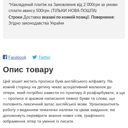
*Накладений платіж на Замовлення від 2 000грн за умови
сплати авансу 500грн. (ТІЛЬКИ НОВА ПОШТА)
Строки
Доставка
вказані по кожній позиці
ї.
Повернення:
Згідно законодавства України
Facebook
Twitter
Опис товару
Цей зошит містить прописи букв англійського алфавіту. На
кожній сторінці на дитину чекає асоціативний малюнок до
літери, який потрібно навести по пунктиру й розфарбувати, а ще
— прописи зі зразком написання певної букви та слова, що
поповнять лексичний запас англійської мови. Урізноманітнять
роботу з виданням тематичні наліпки та цікаві завдання, які
допоможуть перевірити знання нових слів, графічного
зображення літер та уміння їх писати.