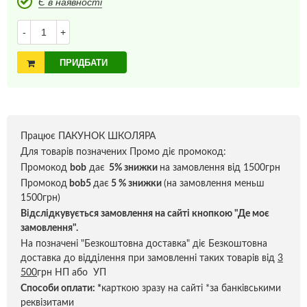
Є в наявності
-
+
ПРИДБАТИ
Працює ПАКУНОК ШКОЛЯРА
Для товарів позначених Промо діє промокод:
Промокод
bob
дає
5% знижки
на замовлення від 1500грн
Промокод
bob5
дає
5 % знижки
(на замовлення меньш
1500грн)
Відслідкувується замовлення на сайті кнопкою "Де моє
замовлення".
На позначені "Безкоштовна доставка" діє Безкоштовна
доставка до відділення при замовленні таких товарів від
3
500
грн НП або УП
Способи оплати:
*
карткою зразу на сайті *за банківськими
реквізитами