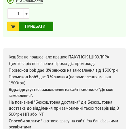
Є в наявності
-
+
ПРИДБАТИ
Кешбек не працює, але працює ПАКУНОК ШКОЛЯРА
Для товарів позначених Промо діє промокод:
Промокод
bob
дає
3% знижки
на замовлення від 1500грн
Промокод
bob5
дає
3 % знижки
(на замовлення меньш
1500грн)
Відслідкувується замовлення на сайті кнопкою "Де моє
замовлення".
На позначені "Безкоштовна доставка" діє Безкоштовна
доставка до відділення при замовленні таких товарів від
3
500
грн НП або УП
Способи оплати:
*
карткою зразу на сайті *за банківськими
реквізитами