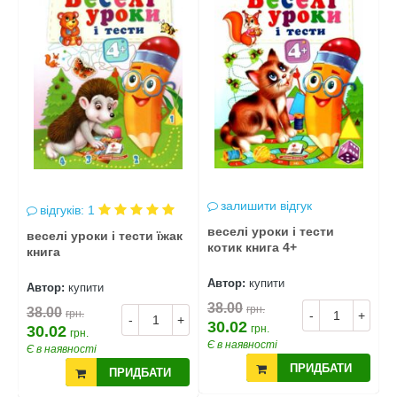
залишити відгук
відгуків: 1
т
веселі уроки і тести
в
веселі уроки і тести їжак
котик книга 4+
книга
Автор:
купити
А
Автор:
купити
38.00
3
грн.
38.00
грн.
+
-
+
-
+
30.02
3
30.02
грн.
грн.
Є в наявності
Є
Є в наявності
ПРИДБАТИ
ПРИДБАТИ