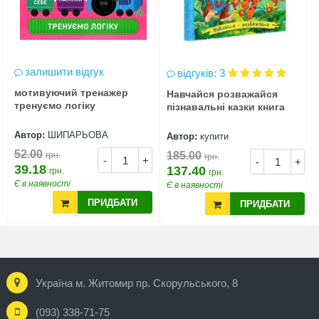
залишити відгук
відгуків: 3
мотивуючий тренажер
Навчайся розважайся
тренуємо логіку
пізнавальні казки книга
Автор:
ШИПАРЬОВА
Автор:
купити
52.00
185.00
грн.
грн.
-
+
-
+
39.18
137.40
грн.
грн.
Є в наявності
Є в наявності
ПРИДБАТИ
ПРИДБАТИ
Україна м. Житомир пр. Скорульського, 8
(093) 338-71-75