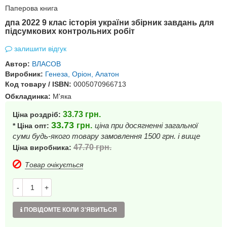
Паперова книга
дпа 2022 9 клас історія україни збірник завдань для
підсумкових контрольних робіт
залишити відгук
Автор:
ВЛАСОВ
Виробник:
Генеза, Оріон, Алатон
Код товару / ISBN:
0005070966713
Обкладинка:
М'яка
33.73
грн.
Ціна роздріб:
33.73
грн.
ціна при досягненні загальної
* Ціна опт:
суми будь-якого товару замовлення 1500 грн. і вище
47.70
грн.
Ціна виробника:
Товар очікується
-
+
ПОВІДОМТЕ КОЛИ З'ЯВИТЬСЯ