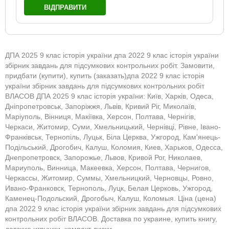
ВІДПРАВИТИ
ДПА 2025 9 клас історія україни дпа 2022 9 клас історія україни
збірник завдань для підсумкових контрольних робіт. Замовити,
придбати (купити), купить (заказать)дпа 2022 9 клас історія
україни збірник завдань для підсумкових контрольних робіт
ВЛАСОВ ДПА 2025 9 клас історія україни: Київ, Харків, Одеса,
Дніпропетровськ, Запоріжжя, Львів, Кривий Ріг, Миколаїв,
Маріуполь, Вінниця, Макіївка, Херсон, Полтава, Чернігів,
Черкаси, Житомир, Суми, Хмельницький, Чернівці, Рівне, Івано-
Франківськ, Тернопіль, Луцьк, Біла Церква, Ужгород, Кам'янець-
Подільський, Дрогобич, Калуш, Коломия, Киев, Харьков, Одесса,
Днепропетровск, Запорожье, Львов, Кривой Рог, Николаев,
Мариуполь, Винница, Макеевка, Херсон, Полтава, Чернигов,
Черкассы, Житомир, Суммы, Хмельницкий, Черновцы, Ровно,
Ивано-Франковск, Тернополь, Луцк, Белая Церковь, Ужгород,
Каменец-Подольский, Дрогобыч, Калуш, Коломыя. Ціна (цена)
дпа 2022 9 клас історія україни збірник завдань для підсумкових
контрольних робіт ВЛАСОВ. Доставка по украине, купить книгу,