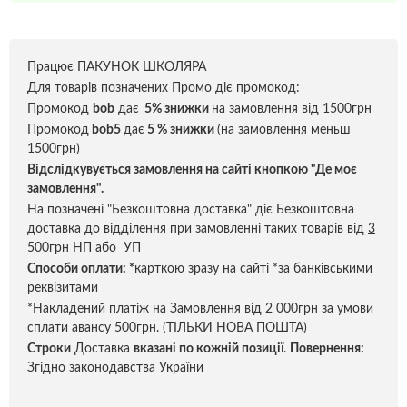
Працює ПАКУНОК ШКОЛЯРА
Для товарів позначених Промо діє промокод:
Промокод
bob
дає
5% знижки
на замовлення від 1500грн
Промокод
bob5
дає
5 % знижки
(на замовлення меньш
1500грн)
Відслідкувується замовлення на сайті кнопкою "Де моє
замовлення".
На позначені "Безкоштовна доставка" діє Безкоштовна
доставка до відділення при замовленні таких товарів від
3
500
грн НП або УП
Способи оплати:
*
карткою зразу на сайті *за банківськими
реквізитами
*Накладений платіж на Замовлення від 2 000грн за умови
сплати авансу 500грн. (ТІЛЬКИ НОВА ПОШТА)
Строки
Доставка
вказані по кожній позиці
ї.
Повернення:
Згідно законодавства України