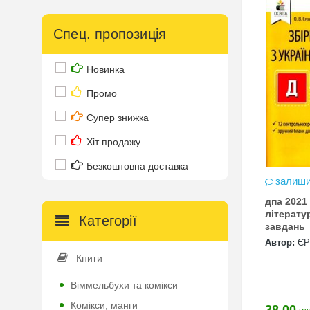
Спец. пропозиція
Новинка
Промо
Супер знижка
Хіт продажу
Безкоштовна доставка
залиши
дпа 2021
літерату
Категорії
завдань
Автор:
Є
Книги
Віммельбухи та комікси
Комікси, манги
38.00