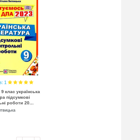
в: 1
 9 клас українська
ра підсумкові
ьні роботи 20
ів формат А4
твицька