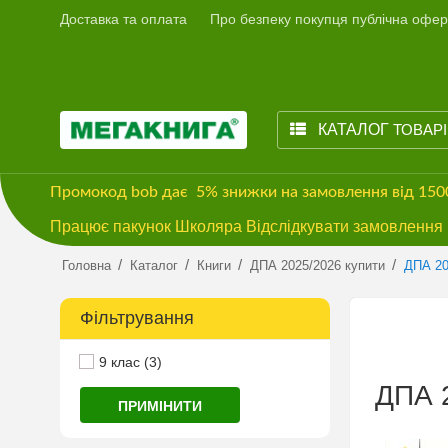
Доставка та оплата
Про безпеку покупця публічна офер
КАТАЛОГ
ТОВАР
Промокод
bob
дає
5% знижки
на замовлення від 15
Працює пакунок Школяра Відслідкувати замовлення м
/
/
/
/
Головна
Каталог
Книги
ДПА 2025/2026 купити
ДПА 20
Фільтрування
9 клас (3)
ДПА 2
ПРИМІНИТИ