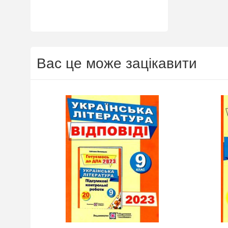
цтва Ранок
автомобіль! Пам’ят
посилка — це один 
власником нового а
Період дії акції: 15.06
Механіка: отримуй 
Новою поштою і п
Вас це може зацікавити
участь в розіграші 
посилка = 1 шанс н
Максимальна кількіс
15 Реєстрація в акц
телефону Сторінка
акції: http://novap