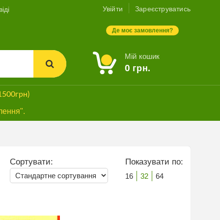
Увійти
Зареєструватись
іді
Де моє замовлення?
Мій кошик
0
грн.
1500грн)
лення".
Сортувати:
Показувати по:
16
32
64