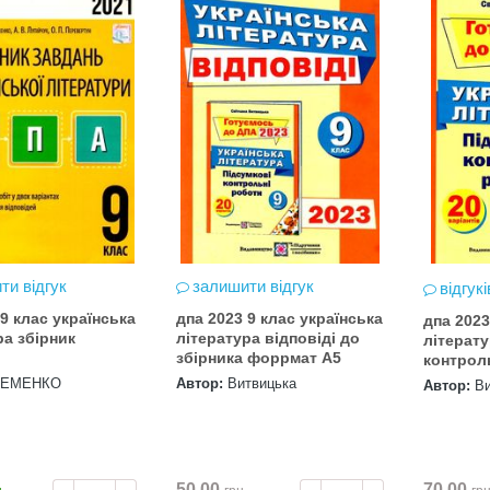
ти відгук
залишити відгук
відгукі
 9 клас українська
дпа 2023 9 клас українська
дпа 2023
ра збірник
література відповіді до
літерату
збірника форрмат А5
контрол
варіант
РЕМЕНКО
Автор:
Витвицька
Автор:
Ви
50.00
70.00