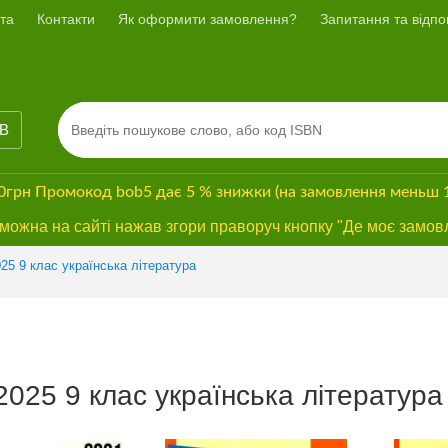
та
Контакти
Як оформити замовлення?
Запитання та відпов
ІВ
00грн
Промокод
bob5
дає
5 % знижки
(на замовлення меньш 
ожна на сайті нажав згори праворуч кнопку "Де моє замов
25 9 клас українська література
025 9 клас українська література