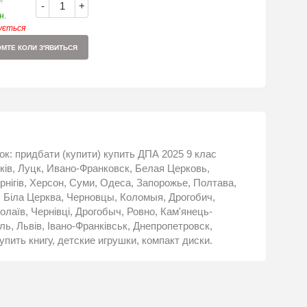
.
-
+
н.
кується
МТЕ КОЛИ З'ЯВИТЬСЯ
ашок: придбати (купити) купить ДПА 2025 9 клас
ків, Луцк, Ивано-Франковск, Белая Церковь,
рнігів, Херсон, Суми, Одеса, Запорожье, Полтава,
, Біла Церква, Черновцы, Коломыя, Дрогобич,
лаїв, Чернівці, Дрогобыч, Ровно, Кам'янець-
, Львів, Івано-Франківськ, Днепропетровск,
упить книгу, детские игрушки, компакт диски.