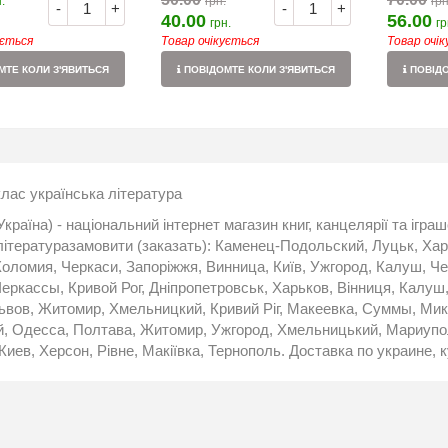
.
грн.
грн
-
+
-
+
40.00
56.00
грн.
гр
ується
Товар очікується
Товар очі
ТЕ КОЛИ З'ЯВИТЬСЯ
ПОВІДОМТЕ КОЛИ З'ЯВИТЬСЯ
ПОВІДО
клас українська література
Україна) - національний інтернет магазин книг, канцелярії та ігр
літературазамовити (заказать): Каменец-Подольский, Луцьк, Хар
Коломия, Черкаси, Запоріжжя, Винница, Київ, Ужгород, Калуш, Че
еркассы, Кривой Рог, Дніпропетровськ, Харьков, Вінниця, Калуш
ьвов, Житомир, Хмельницкий, Кривий Ріг, Макеевка, Суммы, Мико
, Одесса, Полтава, Житомир, Ужгород, Хмельницький, Мариуполь
Киев, Херсон, Рівне, Макіївка, Тернополь. Доставка по украине, к