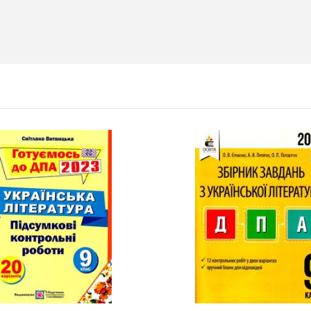
айте: кожна
посібниками видавництва Ранок
шанс стати
втомобіля.
 - 31.07
одну посилку
риймай
авто. Кожна
а виграш
ть шансів -
ії за номером
oshta.ua/win_bmw