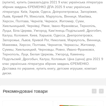
(купити), купить (заказать)дпа 2021 9 клас українська література
збірник завдань ЄРЕМЕНКО ДПА 2025 9 клас українська
література: Київ, Харків, Одеса, Дніпропетровськ, Запоріжжя,
Львів, Кривий Ріг, Миколаїв, Маріуполь, Вінниця, Макіївка,
Херсон, Полтава, Чернігів, Черкаси, Житомир, Суми,
Хмельницький, Чернівці, Рівне, Івано-Франківськ, Тернопіль,
Луцьк, Біла Церква, Ужгород, Кам'янець-Подільський, Дрогобич,
Калуш, Коломия, Киев, Харьков, Одесса, Днепропетровск,
Запорожье, Львов, Кривой Рог, Николаев, Мариуполь, Винница,
Макеевка, Херсон, Полтава, Чернигов, Черкассы, Житомир,
Суммы, Хмельницкий, Черновцы, Ровно, Ивано-Франковск,
Тернополь, Луцк, Белая Церковь, Ужгород, Каменец-
Подольский, Дрогобыч, Калуш, Коломыя. Ціна (цена) дпа 2021 9
клас українська література збірник завдань ЄРЕМЕНКО.
Доставка по украине, купить книгу, детские игрушки, компакт
диски.
Рекомендовані товари