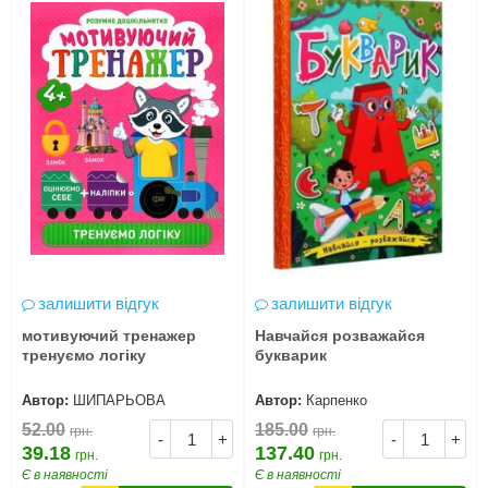
залишити відгук
залишити відгук
мотивуючий тренажер
Навчайся розважайся
тренуємо логіку
букварик
Автор:
ШИПАРЬОВА
Автор:
Карпенко
52.00
185.00
грн.
грн.
-
+
-
+
39.18
137.40
грн.
грн.
Є в наявності
Є в наявності