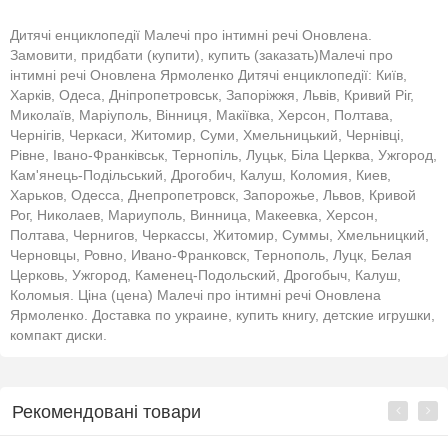
2025-11-13
Дитячі енциклопедії Малечі про інтимні речі Оновлена.
Замовити, придбати (купити), купить (заказать)Малечі про
Ярослава
інтимні речі Оновлена Ярмоленко Дитячі енциклопедії: Київ,
Харків, Одеса, Дніпропетровськ, Запоріжжя, Львів, Кривий Ріг,
2025-10-18
Миколаїв, Маріуполь, Вінниця, Макіївка, Херсон, Полтава,
Діана
Чернігів, Черкаси, Житомир, Суми, Хмельницький, Чернівці,
Рівне, Івано-Франківськ, Тернопіль, Луцьк, Біла Церква, Ужгород,
2025-10-04
Кам'янець-Подільський, Дрогобич, Калуш, Коломия, Киев,
Ира
Харьков, Одесса, Днепропетровск, Запорожье, Львов, Кривой
Рог, Николаев, Мариуполь, Винница, Макеевка, Херсон,
2025-09-29
Полтава, Чернигов, Черкассы, Житомир, Суммы, Хмельницкий,
Черновцы, Ровно, Ивано-Франковск, Тернополь, Луцк, Белая
Дмитро
Церковь, Ужгород, Каменец-Подольский, Дрогобыч, Калуш,
Коломыя. Ціна (цена) Малечі про інтимні речі Оновлена
2025-09-09
Ярмоленко. Доставка по украине, купить книгу, детские игрушки,
Ярина
компакт диски.
2025-08-23
Олег
Рекомендовані товари
2025-08-17