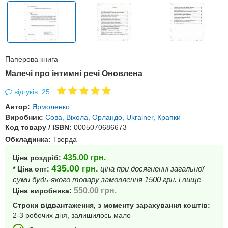
Паперова книга
Малечі про інтимні речі Оновлена
відгуків: 25
Автор:
Ярмоленко
Виробник:
Сова, Віхола, Орландо, Ukrainer, Крапки
Код товару / ISBN:
0005070686673
Обкладинка:
Тверда
435.00
грн.
Ціна роздріб:
435.00
грн.
ціна при досягненні загальної
* Ціна опт:
суми будь-якого товару замовлення 1500 грн. і вище
550.00
грн.
Ціна виробника:
Строки відвантаження, з моменту зарахування коштів:
2-3 робочих дня, залишилось мало