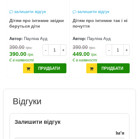
залишити відгук
залишити відгук
Дітям про інтимне звідки
Дітям про інтимне так і ні
Е
беруться діти
почуття
ж
Автор:
Пауліна Ауд
Автор:
Пауліна Ауд
А
390.00
390.00
3
грн.
грн.
+
-
+
-
+
390.00
449.00
3
грн.
грн.
Є в наявності
Є в наявності
Є
ПРИДБАТИ
ПРИДБАТИ
Відгуки
Залишити відгук
Ім'я