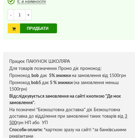
Є в наявності
-
+
ПРИДБАТИ
Працює ПАКУНОК ШКОЛЯРА
Для товарів позначених Промо діє промокод:
Промокод
bob
дає
5% знижки
на замовлення від 1500грн
Промокод
bob5
дає
5 % знижки
(на замовлення меньш
1500грн)
Відслідкувується замовлення на сайті кнопкою "Де моє
замовлення".
На позначені "Безкоштовна доставка" діє Безкоштовна
доставка до відділення при замовленні таких товарів від
3
500
грн НП або УП
Способи оплати:
*
карткою зразу на сайті *за банківськими
реквізитами