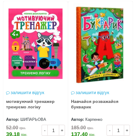
Діна
2025-08-11
Іван
2025-08-04
Павло
2025-08-01
Діана
2025-06-04
Юлія
залишити відгук
залишити відгук
2025-06-01
мотивуючий тренажер
Навчайся розважайся
тренуємо логіку
букварик
Ася
Автор:
ШИПАРЬОВА
Автор:
Карпенко
2025-05-27
52.00
185.00
грн.
грн.
Люся
-
+
-
+
39.18
137.40
грн.
грн.