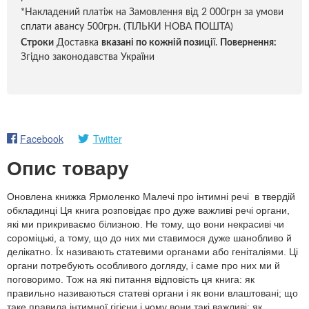
*Накладений платіж на Замовлення від 2 000грн за умови
сплати авансу 500грн. (ТІЛЬКИ НОВА ПОШТА)
Строки
Доставка
вказані по кожній позиці
ї.
Повернення:
Згідно законодавства України
Facebook
Twitter
Опис товару
Оновлена книжка Ярмоленко Малечі про інтимні речі в твердій
обкладинці Ця книга розповідає про дуже важливі речі органи,
які ми прикриваємо білизною. Не тому, що вони некрасиві чи
сороміцькі, а тому, що до них ми ставимося дуже шанобливо й
делікатно. Їх називають статевими органами або геніталіями. Ці
органи потребують особливого догляду, і саме про них ми й
поговоримо. Тож на які питання відповість ця книга: як
правильно називаються статеві органи і як вони влаштовані; що
таке правила інтимної гігієни і чому вони такі важливі; як