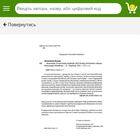
Previous
Next
Повернутись