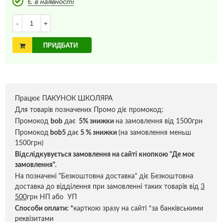
Є в наявності
-
+
ПРИДБАТИ
Працює ПАКУНОК ШКОЛЯРА
Для товарів позначених Промо діє промокод:
Промокод
bob
дає
5% знижки
на замовлення від 1500грн
Промокод
bob5
дає
5 % знижки
(на замовлення меньш
1500грн)
Відслідкувується замовлення на сайті кнопкою "Де моє
замовлення".
На позначені "Безкоштовна доставка" діє Безкоштовна
доставка до відділення при замовленні таких товарів від
3
500
грн НП або УП
Способи оплати:
*
карткою зразу на сайті *за банківськими
реквізитами