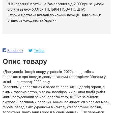
*Накладений платіж на Замовлення від 2 000грн за умови
сплати авансу 500грн. (ТІЛЬКИ НОВА ПОШТА)
Строки
Доставка
вказані по кожній позиці
ї.
Повернення:
Згідно законодавства України
Facebook
Twitter
Опис товару
«Деокупація. Історії опору українців. 2022» — це збірка
репортажів про поїздки деокупованими територіями України у
квітні — листопаді 2022 року.
Головним у репортажах є голос та пережитий досвід героїв, з
якими говорив автор, а також послідовний виклад подій (зміст
книги побудований за хронологією того, як ЗСУ звільняли
окуповані росіянами регіони). Кожен починається з прямої мови
героїв, серед яких українські військові, співробітники поліції,
волонтери, партизани і прості місцеві мешканці, як пережили