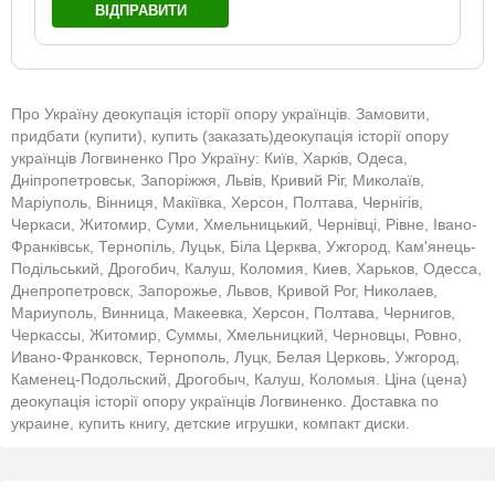
ВІДПРАВИТИ
Про Україну деокупація історії опору українців. Замовити,
придбати (купити), купить (заказать)деокупація історії опору
українців Логвиненко Про Україну: Київ, Харків, Одеса,
Дніпропетровськ, Запоріжжя, Львів, Кривий Ріг, Миколаїв,
Маріуполь, Вінниця, Макіївка, Херсон, Полтава, Чернігів,
Черкаси, Житомир, Суми, Хмельницький, Чернівці, Рівне, Івано-
Франківськ, Тернопіль, Луцьк, Біла Церква, Ужгород, Кам'янець-
Подільський, Дрогобич, Калуш, Коломия, Киев, Харьков, Одесса,
Днепропетровск, Запорожье, Львов, Кривой Рог, Николаев,
Мариуполь, Винница, Макеевка, Херсон, Полтава, Чернигов,
Черкассы, Житомир, Суммы, Хмельницкий, Черновцы, Ровно,
Ивано-Франковск, Тернополь, Луцк, Белая Церковь, Ужгород,
Каменец-Подольский, Дрогобыч, Калуш, Коломыя. Ціна (цена)
деокупація історії опору українців Логвиненко. Доставка по
украине, купить книгу, детские игрушки, компакт диски.