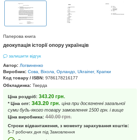
Паперова книга
деокупація історії опору українців
залишити відгук
Автор:
Логвиненко
Виробник:
Сова, Віхола, Орландо, Ukrainer, Крапки
Код товару / ISBN:
9786178216177
Обкладинка:
Тверда
343.20
грн.
Ціна роздріб:
343.20
грн.
ціна при досягненні загальної
* Ціна опт:
суми будь-якого товару замовлення 1500 грн. і вище
440.00
грн.
Ціна виробника:
Строки відвантаження, з моменту зарахування коштів:
5-7 робочих дня під Замовлення