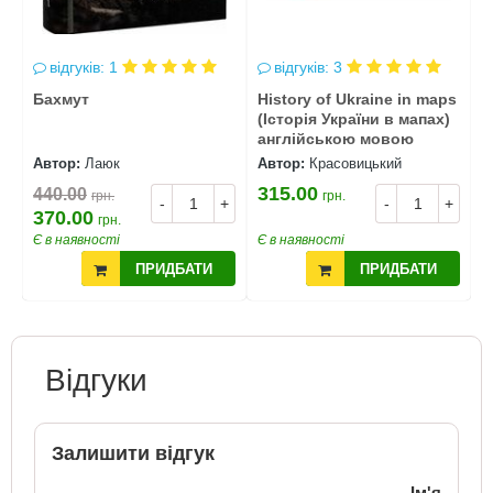
відгуків: 1
відгуків: 3
Бахмут
History of Ukraine in maps
К
(Історія України в мапах)
м
англійською мовою
Автор:
Лаюк
Автор:
Красовицький
А
315.00
440.00
2
грн.
грн.
+
-
+
-
+
370.00
2
грн.
Є в наявності
Є в наявності
Є
ПРИДБАТИ
ПРИДБАТИ
Відгуки
Залишити відгук
Ім'я