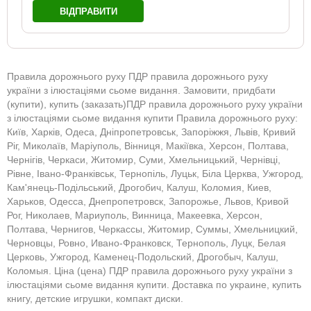
ВІДПРАВИТИ
Правила дорожнього руху ПДР правила дорожнього руху
україни з ілюстаціями сьоме видання. Замовити, придбати
(купити), купить (заказать)ПДР правила дорожнього руху україни
з ілюстаціями сьоме видання купити Правила дорожнього руху:
Київ, Харків, Одеса, Дніпропетровськ, Запоріжжя, Львів, Кривий
Ріг, Миколаїв, Маріуполь, Вінниця, Макіївка, Херсон, Полтава,
Чернігів, Черкаси, Житомир, Суми, Хмельницький, Чернівці,
Рівне, Івано-Франківськ, Тернопіль, Луцьк, Біла Церква, Ужгород,
Кам'янець-Подільський, Дрогобич, Калуш, Коломия, Киев,
Харьков, Одесса, Днепропетровск, Запорожье, Львов, Кривой
Рог, Николаев, Мариуполь, Винница, Макеевка, Херсон,
Полтава, Чернигов, Черкассы, Житомир, Суммы, Хмельницкий,
Черновцы, Ровно, Ивано-Франковск, Тернополь, Луцк, Белая
Церковь, Ужгород, Каменец-Подольский, Дрогобыч, Калуш,
Коломыя. Ціна (цена) ПДР правила дорожнього руху україни з
ілюстаціями сьоме видання купити. Доставка по украине, купить
книгу, детские игрушки, компакт диски.