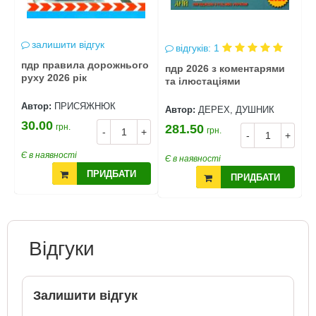
залишити відгук
відгуків: 1
о
пдр правила дорожнього
пдр 2026 з коментарями
П
руху 2026 рік
та ілюстаціями
о
Автор:
ПРИСЯЖНЮК
Автор:
ДЕРЕХ, ДУШНИК
А
30.00
грн.
281.50
2
грн.
+
-
+
-
+
Є в наявності
Є в наявності
Є
ПРИДБАТИ
ПРИДБАТИ
Відгуки
Залишити відгук