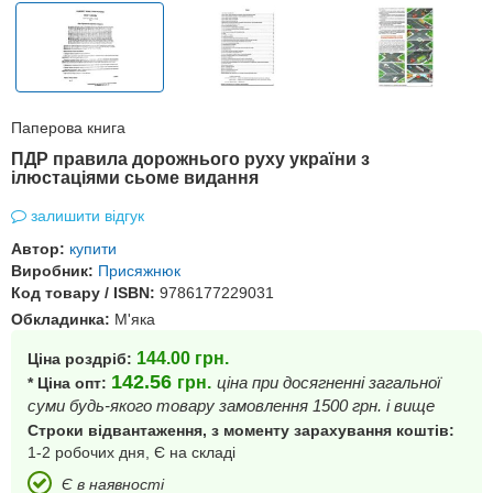
Паперова книга
ПДР правила дорожнього руху україни з
ілюстаціями сьоме видання
залишити відгук
Автор:
купити
Виробник:
Присяжнюк
Код товару / ISBN:
9786177229031
Обкладинка:
М'яка
144.00
грн.
Ціна роздріб:
142.56
грн.
ціна при досягненні загальної
* Ціна опт:
суми будь-якого товару замовлення 1500 грн. і вище
Строки відвантаження, з моменту зарахування коштів:
1-2 робочих дня, Є на складі
Є в наявності