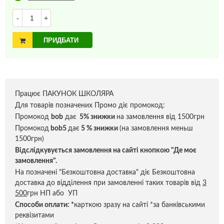
-
+
ПРИДБАТИ
Працює ПАКУНОК ШКОЛЯРА
Для товарів позначених Промо діє промокод:
Промокод
bob
дає
5% знижки
на замовлення від 1500грн
Промокод
bob5
дає
5 % знижки
(на замовлення меньш
1500грн)
Відслідкувується замовлення на сайті кнопкою "Де моє
замовлення".
На позначені "Безкоштовна доставка" діє Безкоштовна
доставка до відділення при замовленні таких товарів від
3
500
грн НП або УП
Способи оплати:
*
карткою зразу на сайті *за банківськими
реквізитами