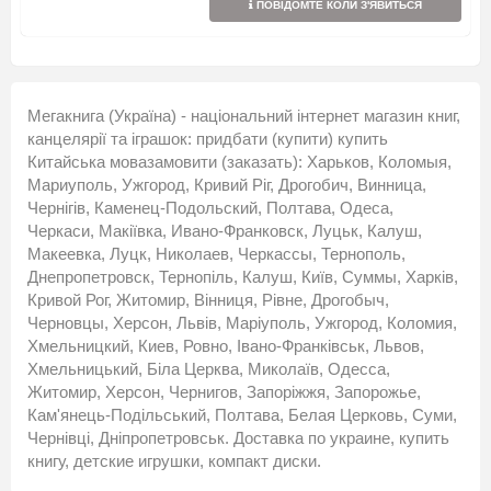
ПОВІДОМТЕ КОЛИ З'ЯВИТЬСЯ
Мегакнига (Україна) - національний інтернет магазин книг,
канцелярії та іграшок: придбати (купити) купить
Китайська мовазамовити (заказать): Харьков, Коломыя,
Мариуполь, Ужгород, Кривий Ріг, Дрогобич, Винница,
Чернігів, Каменец-Подольский, Полтава, Одеса,
Черкаси, Макіївка, Ивано-Франковск, Луцьк, Калуш,
Макеевка, Луцк, Николаев, Черкассы, Тернополь,
Днепропетровск, Тернопіль, Калуш, Київ, Суммы, Харків,
Кривой Рог, Житомир, Вінниця, Рівне, Дрогобыч,
Черновцы, Херсон, Львів, Маріуполь, Ужгород, Коломия,
Хмельницкий, Киев, Ровно, Івано-Франківськ, Львов,
Хмельницький, Біла Церква, Миколаїв, Одесса,
Житомир, Херсон, Чернигов, Запоріжжя, Запорожье,
Кам'янець-Подільський, Полтава, Белая Церковь, Суми,
Чернівці, Дніпропетровськ. Доставка по украине, купить
книгу, детские игрушки, компакт диски.