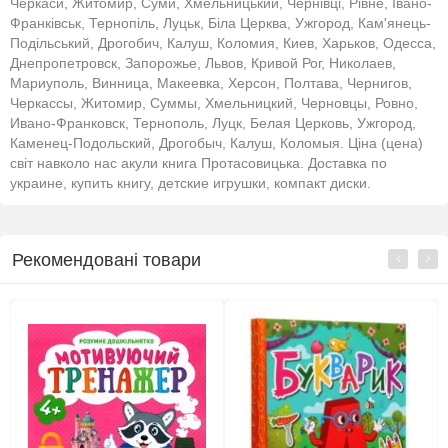
Черкаси, Житомир, Суми, Хмельницький, Чернівці, Рівне, Івано-
Франківськ, Тернопіль, Луцьк, Біла Церква, Ужгород, Кам'янець-
Подільський, Дрогобич, Калуш, Коломия, Киев, Харьков, Одесса,
Днепропетровск, Запорожье, Львов, Кривой Рог, Николаев,
Мариуполь, Винница, Макеевка, Херсон, Полтава, Чернигов,
Черкассы, Житомир, Суммы, Хмельницкий, Черновцы, Ровно,
Ивано-Франковск, Тернополь, Луцк, Белая Церковь, Ужгород,
Каменец-Подольский, Дрогобыч, Калуш, Коломыя. Ціна (цена)
світ навколо нас акули книга Протасовицька. Доставка по
украине, купить книгу, детские игрушки, компакт диски.
Рекомендовані товари