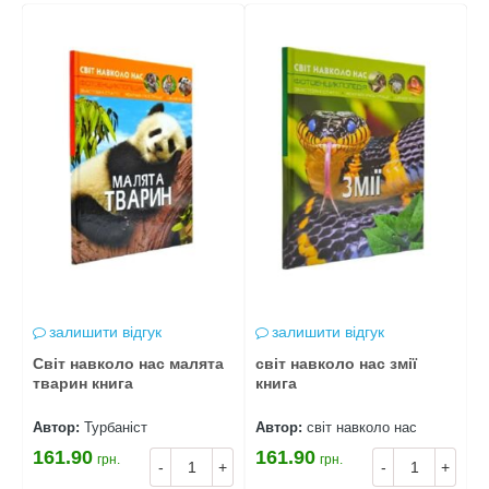
залишити відгук
залишити відгук
Світ навколо нас малята
світ навколо нас змії
с
тварин книга
книга
п
Автор:
Турбаніст
Автор:
світ навколо нас
А
161.90
161.90
1
грн.
грн.
-
+
-
+
+