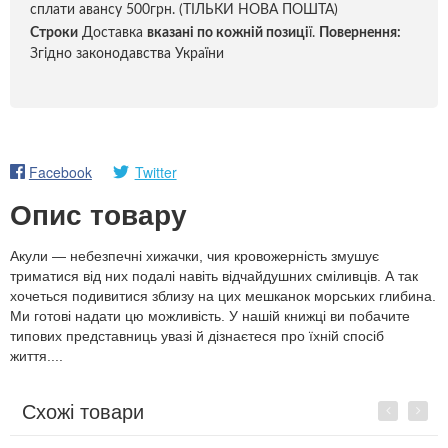
сплати авансу 500грн. (ТІЛЬКИ НОВА ПОШТА)
Строки
Доставка
вказані по кожній позиці
ї.
Повернення:
Згідно законодавства України
Facebook
Twitter
Опис товару
Акули — небезпечні хижачки, чия кровожерність змушує
триматися від них подалі навіть відчайдушних сміливців. А так
хочеться подивитися зблизу на цих мешканок морських глибина.
Ми готові надати цю можливість. У нашій книжці ви побачите
типових представниць увазі й дізнаєтеся про їхній спосіб
життя....
Схожі товари
Previous
Next