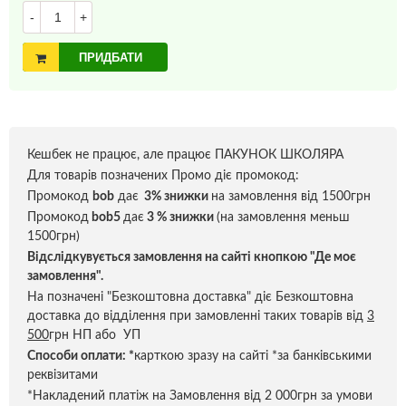
-
+
ПРИДБАТИ
Кешбек не працює, але працює ПАКУНОК ШКОЛЯРА
Для товарів позначених Промо діє промокод:
Промокод
bob
дає
3% знижки
на замовлення від 1500грн
Промокод
bob5
дає
3 % знижки
(на замовлення меньш
1500грн)
Відслідкувується замовлення на сайті кнопкою "Де моє
замовлення".
На позначені "Безкоштовна доставка" діє Безкоштовна
доставка до відділення при замовленні таких товарів від
3
500
грн НП або УП
Способи оплати:
*
карткою зразу на сайті *за банківськими
реквізитами
*Накладений платіж на Замовлення від 2 000грн за умови