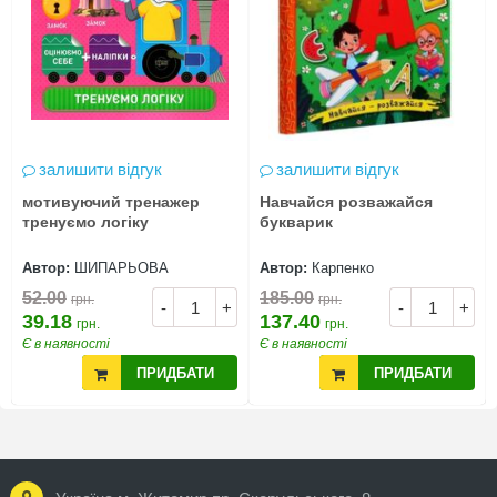
залишити відгук
залишити відгук
мотивуючий тренажер
Навчайся розважайся
тренуємо логіку
букварик
Автор:
ШИПАРЬОВА
Автор:
Карпенко
52.00
185.00
грн.
грн.
-
+
-
+
39.18
137.40
грн.
грн.
Є в наявності
Є в наявності
ПРИДБАТИ
ПРИДБАТИ