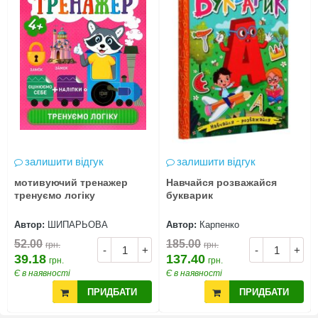
залишити відгук
залишити відгук
мотивуючий тренажер
Навчайся розважайся
тренуємо логіку
букварик
Автор:
ШИПАРЬОВА
Автор:
Карпенко
52.00
185.00
грн.
грн.
-
+
-
+
39.18
137.40
грн.
грн.
Є в наявності
Є в наявності
ПРИДБАТИ
ПРИДБАТИ