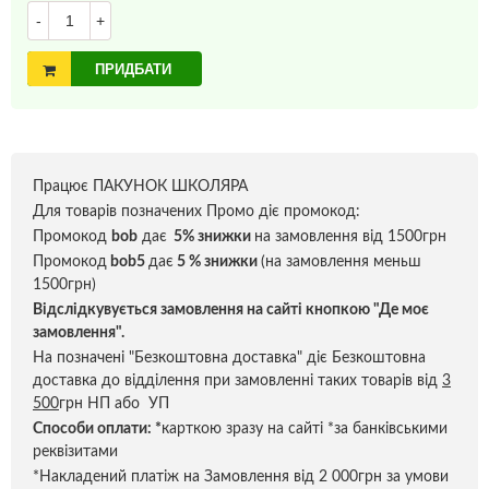
-
+
ПРИДБАТИ
Працює ПАКУНОК ШКОЛЯРА
Для товарів позначених Промо діє промокод:
Промокод
bob
дає
5% знижки
на замовлення від 1500грн
Промокод
bob5
дає
5 % знижки
(на замовлення меньш
1500грн)
Відслідкувується замовлення на сайті кнопкою "Де моє
замовлення".
На позначені "Безкоштовна доставка" діє Безкоштовна
доставка до відділення при замовленні таких товарів від
3
500
грн НП або УП
Способи оплати:
*
карткою зразу на сайті *за банківськими
реквізитами
*Накладений платіж на Замовлення від 2 000грн за умови