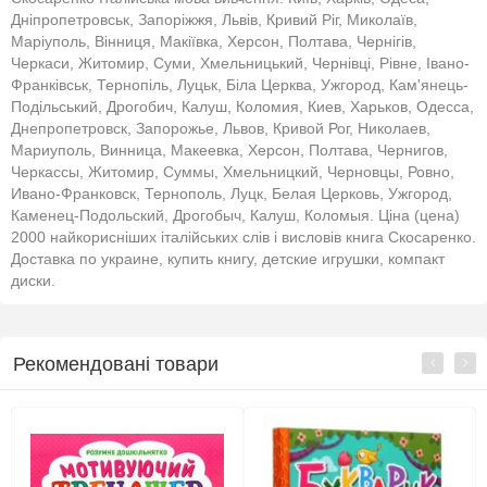
Дніпропетровськ, Запоріжжя, Львів, Кривий Ріг, Миколаїв,
Маріуполь, Вінниця, Макіївка, Херсон, Полтава, Чернігів,
Черкаси, Житомир, Суми, Хмельницький, Чернівці, Рівне, Івано-
Франківськ, Тернопіль, Луцьк, Біла Церква, Ужгород, Кам'янець-
Подільський, Дрогобич, Калуш, Коломия, Киев, Харьков, Одесса,
Днепропетровск, Запорожье, Львов, Кривой Рог, Николаев,
Мариуполь, Винница, Макеевка, Херсон, Полтава, Чернигов,
Черкассы, Житомир, Суммы, Хмельницкий, Черновцы, Ровно,
Ивано-Франковск, Тернополь, Луцк, Белая Церковь, Ужгород,
Каменец-Подольский, Дрогобыч, Калуш, Коломыя. Ціна (цена)
2000 найкорисніших італійських слів і висловів книга Скосаренко.
Доставка по украине, купить книгу, детские игрушки, компакт
диски.
Рекомендовані товари