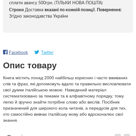
сплати авансу 500грн. (ТІЛЬКИ НОВА ПОШТА)
Строки
Доставка
вказані по кожній позиці
ї.
Повернення:
Згідно законодавства України
Facebook
Twitter
Опис товару
Книга містить понад 2000 найбільш корисних і часто вживаних
слів та фраз, які допоможуть вдало та правильно висловлювати
свої думки італійською мовою. Наведений матеріал
систематизовано за темами та в алфавітному порядку, тому
легко й зручно знайти потрібне слово або вислів. Посібник
призначений для широкого кола читачів, а передусім для тих,
хто самостійно вивчає італійську мову або вдосконалює свої
знання.