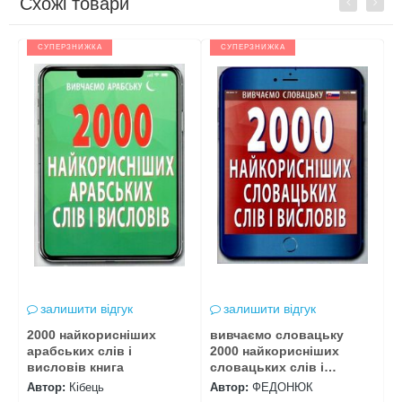
Схожі товари
Previous
Next
СУПЕРЗНИЖКА
СУПЕРЗНИЖКА
залишити відгук
залишити відгук
2000 найкорисніших
вивчаємо словацьку
2
арабських слів і
2000 найкорисніших
ч
висловів книга
словацьких слів і
к
висловів "А
Автор:
Кібець
Автор:
ФЕДОНЮК
А