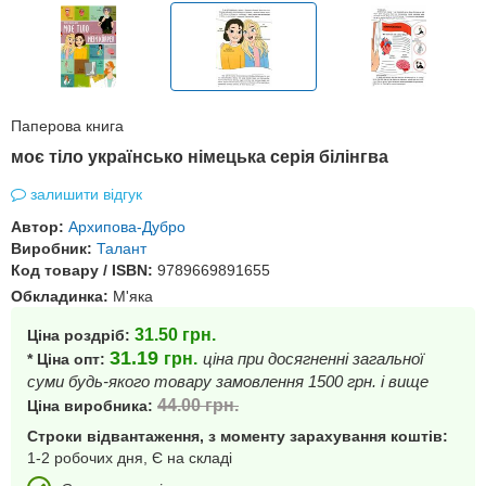
Паперова книга
моє тіло українсько німецька серія білінгва
залишити відгук
Автор:
Архипова-Дубро
Виробник:
Талант
Код товару / ISBN:
9789669891655
Обкладинка:
М'яка
31.50
грн.
Ціна роздріб:
31.19
грн.
ціна при досягненні загальної
* Ціна опт:
суми будь-якого товару замовлення 1500 грн. і вище
44.00
грн.
Ціна виробника:
Строки відвантаження, з моменту зарахування коштів:
1-2 робочих дня, Є на складі