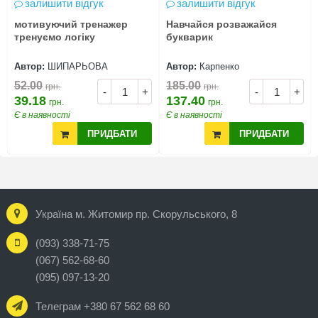
залишити відгук
залишити відгук
мотивуючий тренажер
Навчайся розважайся
тренуємо логіку
букварик
Автор:
ШИПАРЬОВА
Автор:
Карпенко
52.00
185.00
грн.
грн.
-
+
-
+
39.18
137.40
грн.
грн.
Є в наявності
Є в наявності
ПРИДБАТИ
ПРИДБАТИ
Україна м. Житомир пр. Скорульського, 8
(093) 338-71-75
(067) 562-68-60
(095) 097-13-20
Телеграм +380 67 562 68 60