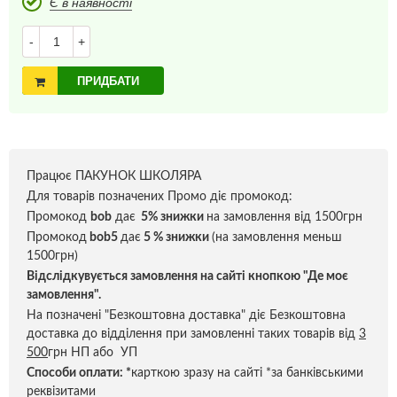
Є в наявності
-
+
ПРИДБАТИ
Працює ПАКУНОК ШКОЛЯРА
Для товарів позначених Промо діє промокод:
Промокод
bob
дає
5% знижки
на замовлення від 1500грн
Промокод
bob5
дає
5 % знижки
(на замовлення меньш
1500грн)
Відслідкувується замовлення на сайті кнопкою "Де моє
замовлення".
На позначені "Безкоштовна доставка" діє Безкоштовна
доставка до відділення при замовленні таких товарів від
3
500
грн НП або УП
Способи оплати:
*
карткою зразу на сайті *за банківськими
реквізитами