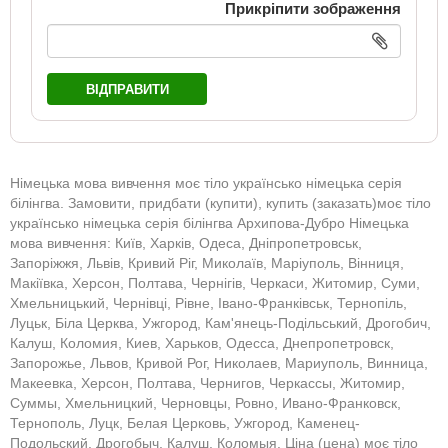
Прикріпити зображення
ВІДПРАВИТИ
Німецька мова вивчення моє тіло українсько німецька серія
білінгва. Замовити, придбати (купити), купить (заказать)моє тіло
українсько німецька серія білінгва Архипова-Дубро Німецька
мова вивчення: Київ, Харків, Одеса, Дніпропетровськ,
Запоріжжя, Львів, Кривий Ріг, Миколаїв, Маріуполь, Вінниця,
Макіївка, Херсон, Полтава, Чернігів, Черкаси, Житомир, Суми,
Хмельницький, Чернівці, Рівне, Івано-Франківськ, Тернопіль,
Луцьк, Біла Церква, Ужгород, Кам'янець-Подільський, Дрогобич,
Калуш, Коломия, Киев, Харьков, Одесса, Днепропетровск,
Запорожье, Львов, Кривой Рог, Николаев, Мариуполь, Винница,
Макеевка, Херсон, Полтава, Чернигов, Черкассы, Житомир,
Суммы, Хмельницкий, Черновцы, Ровно, Ивано-Франковск,
Тернополь, Луцк, Белая Церковь, Ужгород, Каменец-
Подольский, Дрогобыч, Калуш, Коломыя. Ціна (цена) моє тіло