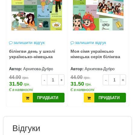
залишити відгук
залишити відгук
ри
білінгви день у школі
Моя сімя українсько
М
українсько-німецька
німецька серія білінгва
п
Автор:
Архипова-Дубро
Автор:
Архипова-Дубро
А
44.00
44.00
4
грн.
грн.
+
-
+
-
+
31.50
31.50
3
грн.
грн.
Є в наявності
Є в наявності
Є
ПРИДБАТИ
ПРИДБАТИ
Відгуки