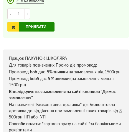
Є в наявності
-
+
ПРИДБАТИ
Працює ПАКУНОК ШКОЛЯРА
Для товарів позначених Промо діє промокод:
Промокод
bob
дає
5% знижки
на замовлення від 1500грн
Промокод
bob5
дає
5 % знижки
(на замовлення меньш
1500грн)
Відслідкувується замовлення на сайті кнопкою "Де моє
замовлення".
На позначені "Безкоштовна доставка" діє Безкоштовна
доставка до відділення при замовленні таких товарів від
3
500
грн НП або УП
Способи оплати:
*
карткою зразу на сайті *за банківськими
реквізитами