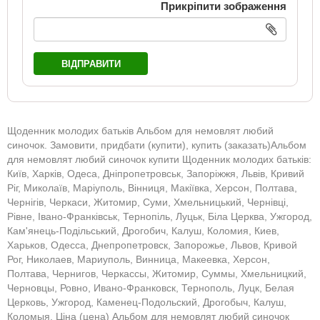
Прикріпити зображення
ВІДПРАВИТИ
Щоденник молодих батьків Альбом для немовлят любий
синочок. Замовити, придбати (купити), купить (заказать)Альбом
для немовлят любий синочок купити Щоденник молодих батьків:
Київ, Харків, Одеса, Дніпропетровськ, Запоріжжя, Львів, Кривий
Ріг, Миколаїв, Маріуполь, Вінниця, Макіївка, Херсон, Полтава,
Чернігів, Черкаси, Житомир, Суми, Хмельницький, Чернівці,
Рівне, Івано-Франківськ, Тернопіль, Луцьк, Біла Церква, Ужгород,
Кам'янець-Подільський, Дрогобич, Калуш, Коломия, Киев,
Харьков, Одесса, Днепропетровск, Запорожье, Львов, Кривой
Рог, Николаев, Мариуполь, Винница, Макеевка, Херсон,
Полтава, Чернигов, Черкассы, Житомир, Суммы, Хмельницкий,
Черновцы, Ровно, Ивано-Франковск, Тернополь, Луцк, Белая
Церковь, Ужгород, Каменец-Подольский, Дрогобыч, Калуш,
Коломыя. Ціна (цена) Альбом для немовлят любий синочок