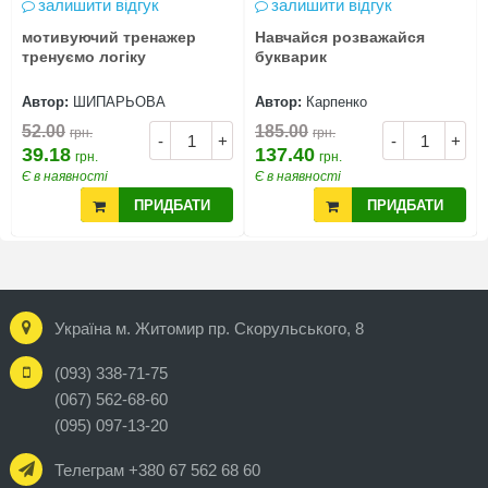
залишити відгук
залишити відгук
мотивуючий тренажер
Навчайся розважайся
тренуємо логіку
букварик
Автор:
ШИПАРЬОВА
Автор:
Карпенко
52.00
185.00
грн.
грн.
-
+
-
+
39.18
137.40
грн.
грн.
Є в наявності
Є в наявності
ПРИДБАТИ
ПРИДБАТИ
Україна м. Житомир пр. Скорульського, 8
(093) 338-71-75
(067) 562-68-60
(095) 097-13-20
Телеграм +380 67 562 68 60