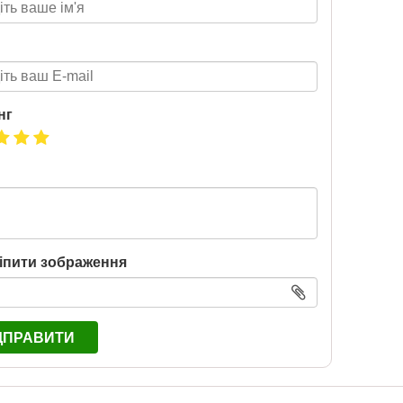
нг
іпити зображення
ДПРАВИТИ