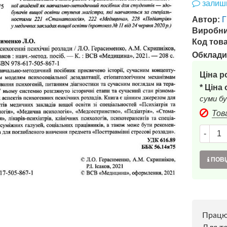
залиши
Автор:
Виробни
Код това
Обклади
Ціна р
* Ціна
суми бу
Тов
-
ПОВІ
Прац