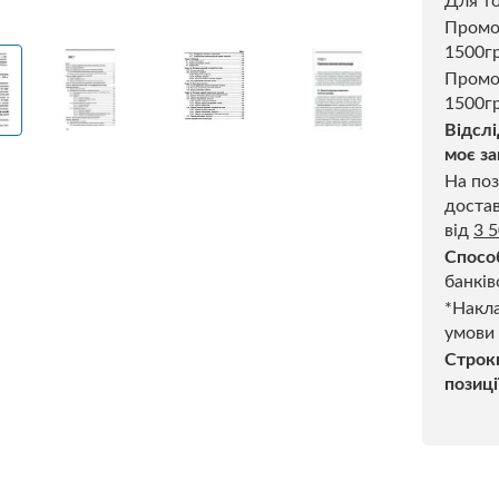
Для то
Пром
1500г
Промо
1500гр
Відслі
моє за
На поз
достав
від
3 
Спосо
банків
*Накла
умови
Строк
позиці