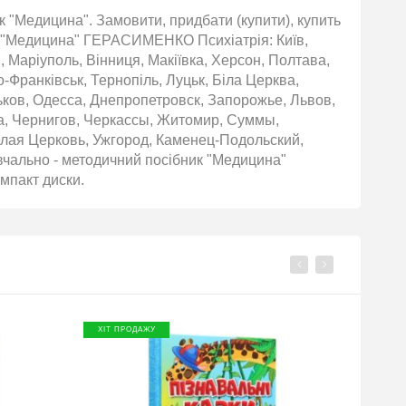
к "Медицина". Замовити, придбати (купити), купить
ик "Медицина" ГЕРАСИМЕНКО Психіатрія: Київ,
, Маріуполь, Вінниця, Макіївка, Херсон, Полтава,
о-Франківськ, Тернопіль, Луцьк, Біла Церква,
ьков, Одесса, Днепропетровск, Запорожье, Львов,
а, Чернигов, Черкассы, Житомир, Суммы,
елая Церковь, Ужгород, Каменец-Подольский,
авчально - методичний посібник "Медицина"
мпакт диски.
ХІТ ПРОДАЖУ
ХІТ П