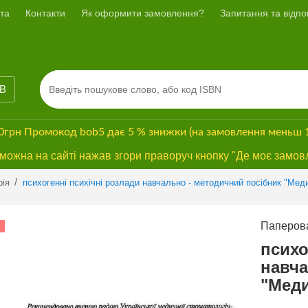
та
Контакти
Як оформити замовлення?
Запитання та відпов
ІВ
00грн
Промокод
bob5
дає
5 % знижки
(на замовлення меньш 
ожна на сайті нажав згори праворуч кнопку "Де моє замов
Previous
Next
/
рія
психогенні психічні розлади навчально - методичний посібник "Мед
Паперова
СУПЕРЗНИЖКА
психо
навча
"Мед