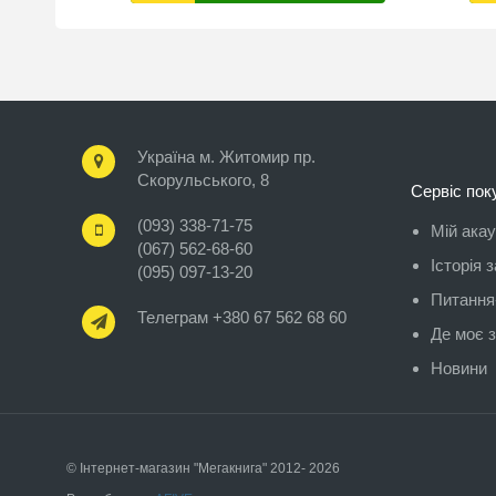
Україна м. Житомир пр.
Скорульського, 8
Сервіс пок
(093) 338-71-75
Мій ака
(067) 562-68-60
Історія 
(095) 097-13-20
Питання-
Телеграм +380 67 562 68 60
Де моє 
Новини
© Інтернет-магазин "Мегакнига" 2012- 2026