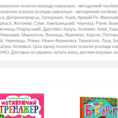
психогенні психічні розлади навчально - методичний посібни
сихогенні психічні розлади навчально - методичний посібн
Т 2026
Нова пошта та BMW
са, Дніпропетровськ, Запоріжжя, Львів, Кривий Ріг, Миколаїв
розігрують автомобіль!
еркаси, Житомир, Суми, Хмельницький, Чернівці, Рівне, Іван
2020-06-09
м'янець-Подільський, Дрогобич, Калуш, Коломия, Киев, Хар
6 за
Нова пошта та BMW розігрують
, Николаев, Мариуполь, Винница, Макеевка, Херсон, Полтав
цтва Ранок
автомобіль! Пам’ятайте: кожна
й, Черновцы, Ровно, Ивано-Франковск, Тернополь, Луцк, Б
посилка — це один шанс стати
алуш, Коломыя. Ціна (цена) психогенні психічні розлади н
власником нового автомобіля.
. Доставка по украине, купить книгу, детские игрушки, ко
Період дії акції: 15.06 - 31.07
Механіка: отримуй одну посилку
Новою поштою і приймай
участь в розіграші авто. Кожна
посилка = 1 шанс на виграш
Максимальна кількість шансів -
15 Реєстрація в акції за номером
телефону Сторінка
акції: http://novaposhta.ua/win_bmw