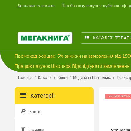
Доставка та оплата
Про безпеку покупця публічна офер
КАТАЛОГ
ТОВАР
Промокод
bob
дає
5% знижки
на замовлення від 15
Працює пакунок Школяра Відслідкувати замовлення м
/
/
/
/
Головна
Каталог
Книги
Медицина Навчальна
Психіат
Категорії
СУПЕРЗНИЖКА
Книги
Іграшки