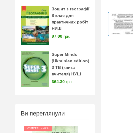
Зошит з географії
8 клас для
практичних робіт
НУШ
97.00
грн.
Super Minds
(Ukrainian edition)
3 TB (книга
вчителя) НУШ
664.30
грн.
Ви переглянули
СУПЕРЗНИЖКА