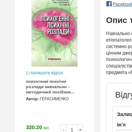
Faceboo
Опис 
Навчально-м
етіопатолог
системно ро
цінним джер
психологія»
спеціалісті
предмета «П
залишити відгук
психогенні психічні
розлади навчально -
методичний посібник
Відг
"Медицина"
Автор:
ГЕРАСИМЕНКО
Залиш
Ім'я
320.20
грн.
-
+