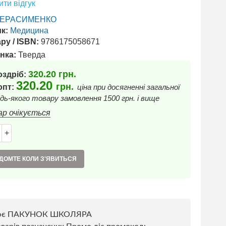
ти відгук
ГЕРАСИМЕНКО
к:
Медицина
ру / ISBN:
9786175058671
нка:
Тверда
320.20
грн.
оздріб:
320.20
грн.
 опт:
ціна при досягненні загальної
дь-якого товару замовлення 1500 грн. і вище
ар очікується
+
ДОМТЕ КОЛИ З'ЯВИТЬСЯ
ює ПАКУНОК ШКОЛЯРА