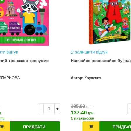
ти відгук
залишити відгук
чий тренажер тренуємо
Навчайся розважайся буква
ИПАРЬОВА
Автор:
Карпенко
185.00
.
грн.
-
+
-
137.40
н.
грн.
сті
Є в наявності
ПРИДБАТИ
ПРИДБА