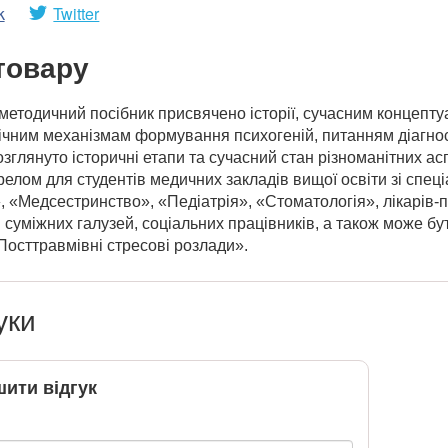
k
Twitter
товару
етодичний посібник присвячено історії, сучасним концепту
ічним механізмам формування психогеній, питанням діагнос
зглянуто історичні етапи та сучасний стан різноманітних асп
елом для студентів медичних закладів вищої освіти зі спец
, «Медсестринство», «Педіатрія», «Стоматологія», лікарів-пс
в суміжних галузей, соціальних працівників, а також може 
осттравмівні стресові розлади».
уки
ити відгук