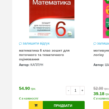
залишити відгук
залиши
математика 6 клас зошит для
мотивую
цена
поточного та тематичного
логіку
оцінювання
Автор:
КАПЛУН
Автор:
Ш
54.90
52.00
грн.
грн
+
-
+
39.18
гр
Є в наявності
Є в наявно
ПРИДБАТИ