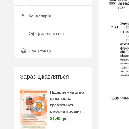
Канцелярія
Оформлення свят
Спец товар
Зараз цікавляться
Підприємництво і
фінансова
грамотність
робочий зошит +
тестові завдання 8
81.40
грн.
клас нуш