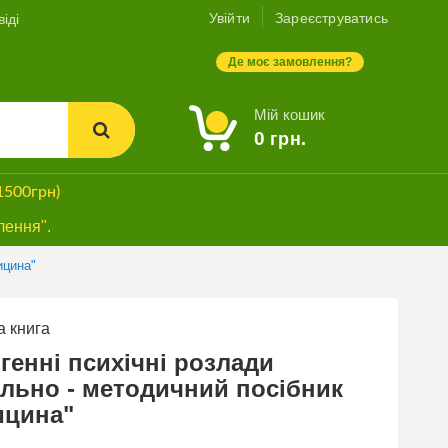
Увійти
Зареєструватись
іді
Де моє замовлення?
Мій кошик
0
грн.
1500грн)
лення".
ицина"
 книга
СУПЕРЗНИЖКА
генні психічні розлади
льно - методичний посібник
ицина"