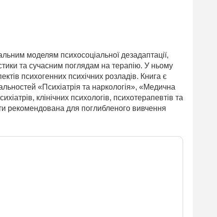
альним моделям психосоціальної дезадаптації,
тики та сучасним поглядам на терапію. У ньому
ектів психогенних психічних розладів. Книга є
іальностей «Психіатрія та наркологія», «Медична
ихіатрів, клінічних психологів, психотерапевтів та
бути рекомендована для поглибленого вивчення