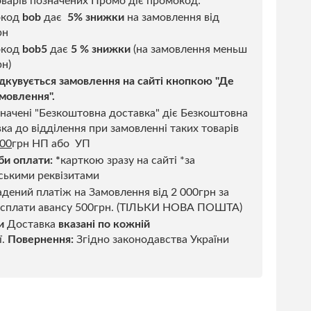
варів позначених Промо діє промокод:
окод
bob
дає
5% знижки
на замовлення від
рн
код
bob5
дає
5 % знижки
(на замовлення меньш
н)
дкувується замовлення на сайті кнопкою "Де
мовлення".
начені "Безкоштовна доставка" діє Безкоштовна
ка до відділення при замовленні таких товарів
500
грн НП або УП
би оплати:
*
карткою зразу на сайті *за
ськими реквізитами
дений платіж на Замовлення від 2 000грн за
 сплати авансу 500грн. (ТІЛЬКИ НОВА ПОШТА)
и
Доставка
вказані по кожній
ї.
Повернення:
Згідно законодавства України