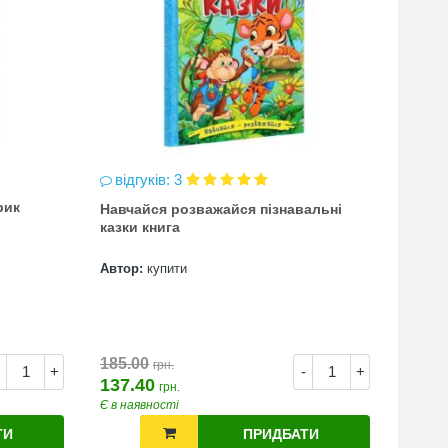
відгуків: 3
відг
рик
Навчайся розважайся пізнавальні
чинка
казки книга
(точи
Автор:
купити
Автор
7.00
185.00
грн.
+
-
+
137.40
грн.
Є в наявності
Є в на
ТИ
ПРИДБАТИ