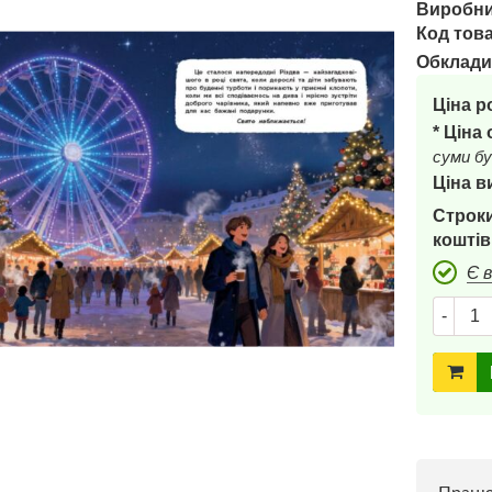
Виробни
Код това
Обклади
Ціна р
* Ціна
суми бу
Ціна в
Строки
коштів
Є 
-