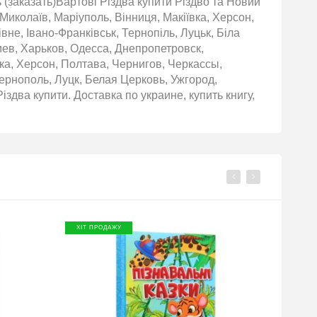
ь (заказать)Вартові Різдва купити Різдво та Новий
, Миколаїв, Маріуполь, Вінниця, Макіївка, Херсон,
вне, Івано-Франківськ, Тернопіль, Луцьк, Біла
иев, Харьков, Одесса, Днепропетровск,
ка, Херсон, Полтава, Чернигов, Черкассы,
рнополь, Луцк, Белая Церковь, Ужгород,
здва купити. Доставка по украине, купить книгу,
ХІТ ПРОДАЖУ
ХІТ П