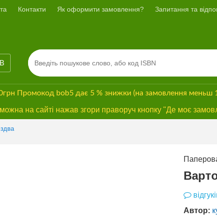
та
Контакти
Як оформити замовлення?
Запитання та відпов
ІВ
00грн
Промокод
bob5
дає
5 % знижки
(на замовлення меньш 
ожна на сайті нажав згори праворуч кнопку "Де моє замов
Previous
Next
іздва
Паперова
Варто
відгукі
Автор:
к