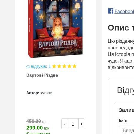
Faceboo
Опис 
Цю різдвяну
напередодні
Ця історія 
чудо. Якщо 
відгуків: 1
відкривайте
Вартові Різдва
Відг
Автор:
купити
Залиш
Ім'я
450.00
грн.
-
+
299.00
грн.
Є в наявності