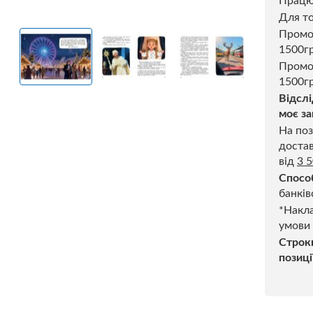
Прац
Для то
Пром
1500г
Промо
1500гр
Відслі
моє за
На поз
достав
від
3 
Спосо
банків
*Накла
умови
Строк
позиці