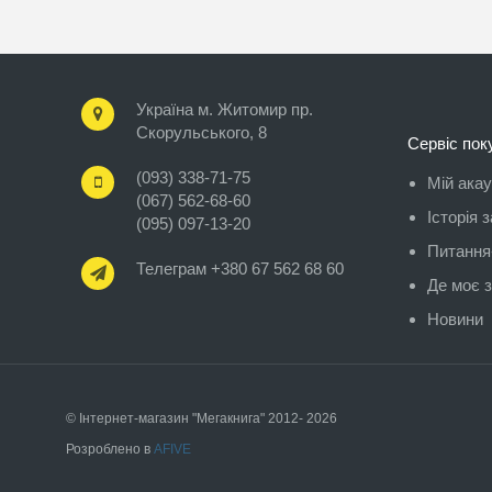
Україна м. Житомир пр.
Скорульського, 8
Сервіс пок
(093) 338-71-75
Мій ака
(067) 562-68-60
Історія 
(095) 097-13-20
Питання-
Телеграм +380 67 562 68 60
Де моє 
Новини
© Інтернет-магазин "Мегакнига" 2012- 2026
Розроблено в
AFIVE