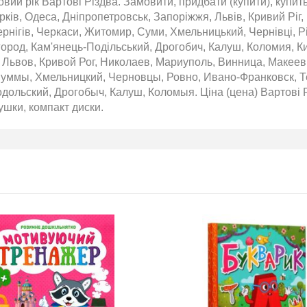
овий рік Вартові Різдва. Замовити, придбати (купити), купит
BMW
Підготовка до НМТ 2026
Харків, Одеса, Дніпропетровськ, Запоріжжя, Львів, Кривий Ріг
обіль!
рнігів, Черкаси, Житомир, Суми, Хмельницький, Чернівці, Рі
ород, Кам'янець-Подільський, Дрогобич, Калуш, Коломия, К
2020-06-09
 Львов, Кривой Рог, Николаев, Мариуполь, Винница, Макеев
озігрують
Готуйтеся до НМТ 2026 за
уммы, Хмельницкий, Черновцы, Ровно, Ивано-Франковск, Те
те: кожна
посібниками видавництва Ранок
ольский, Дрогобыч, Калуш, Коломыя. Ціна (цена) Вартові Рі
нс стати
ушки, компакт диски.
томобіля.
 31.07
ну посилку
ймай
то. Кожна
виграш
ь шансів -
 за номером
hta.ua/win_bmw