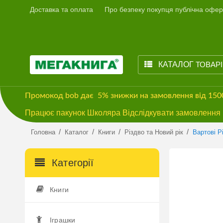
Доставка та оплата
Про безпеку покупця публічна офер
КАТАЛОГ
ТОВАР
Промокод
bob
дає
5% знижки
на замовлення від 15
Працює пакунок Школяра Відслідкувати замовлення м
/
/
/
/
Головна
Каталог
Книги
Різдво та Новий рік
Вартові Р
Категорії
Книги
Іграшки