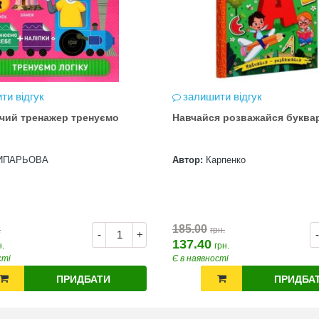
ти відгук
залишити відгук
чий тренажер тренуємо
Навчайся розважайся буква
ИПАРЬОВА
Автор:
Карпенко
185.00
.
грн.
-
+
-
137.40
н.
грн.
сті
Є в наявності
ПРИДБАТИ
ПРИДБА