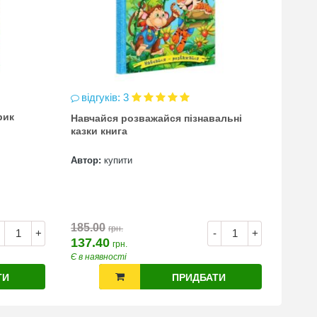
відгуків: 3
відг
рик
Навчайся розважайся пізнавальні
чинка
казки книга
(точи
Автор:
купити
Автор
7.00
185.00
грн.
+
-
+
137.40
грн.
Є в наявності
Є в на
ТИ
ПРИДБАТИ