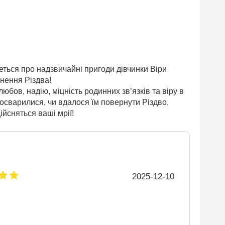
еться про надзвичайні пригоди дівчинки Віри
нення Різдва!
юбов, надію, міцність родинних зв’язків та віру в
 посварилися, чи вдалося їм повернути Різдво,
ійсняться ваші мрії!
2025-12-10