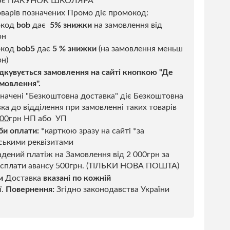
ює ПАКУНОК ШКОЛЯРА
варів позначених Промо діє промокод:
окод
bob
дає
5% знижки
на замовлення від
рн
код
bob5
дає
5 % знижки
(на замовлення меньш
н)
дкувується замовлення на сайті кнопкою "Де
мовлення".
начені "Безкоштовна доставка" діє Безкоштовна
ка до відділення при замовленні таких товарів
500
грн НП або УП
би оплати:
*
карткою зразу на сайті *за
ськими реквізитами
дений платіж на Замовлення від 2 000грн за
 сплати авансу 500грн. (ТІЛЬКИ НОВА ПОШТА)
и
Доставка
вказані по кожній
ї.
Повернення:
Згідно законодавства України