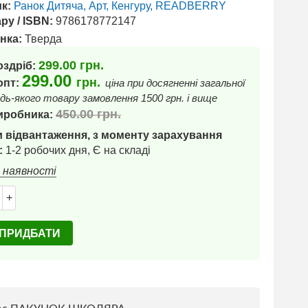
к:
Ранок Дитяча, Арт, Кенгуру, READBERRY
ру / ISBN:
9786178772147
нка:
Тверда
299.00
грн.
оздріб:
299.00
грн.
 опт:
ціна при досягненні загальної
дь-якого товару замовлення 1500 грн. і вище
450.00
грн.
иробника:
 відвантаження, з моменту зарахування
:
1-2 робочих дня, Є на складі
в наявності
+
ПРИДБАТИ