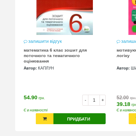
залишити відгук
залиши
математика 6 клас зошит для
мотивую
цена
поточного та тематичного
логіку
оцінювання
Автор:
КАПЛУН
Автор:
Ш
54.90
52.00
грн.
грн
+
-
+
39.18
гр
Є в наявності
Є в наявно
ПРИДБАТИ