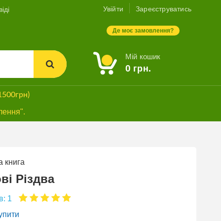
Увійти
Зареєструватись
іді
Де моє замовлення?
Мій кошик
0
грн.
1500грн)
лення".
 книга
ві Різдва
в: 1
упити