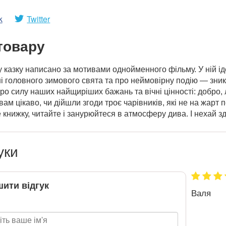
k
Twitter
товару
 казку написано за мотивами однойменного фільму. У ній ід
 головного зимового свята та про неймовірну подію — зник
про силу наших найщиріших бажань та вічні цінності: добро, л
вам цікаво, чи дійшли згоди троє чарівників, які не на жарт
 книжку, читайте і занурюйтеся в атмосферу дива. І нехай зд
уки
ити відгук
Валя