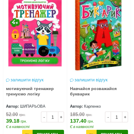
залишити відгук
залишити відгук
мотивуючий тренажер
Навчайся розважайся
тренуємо логіку
букварик
Автор:
ШИПАРЬОВА
Автор:
Карпенко
52.00
185.00
грн.
грн.
-
+
-
+
39.18
137.40
грн.
грн.
Є в наявності
Є в наявності