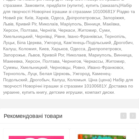
стразами. Замовити, придбати (купити), купить (заказать)Набір
для творчості Новорічні іграшки зі стразами 10100681У Різдво та
Новий рік: Київ, Харків, Одеса, Дніпропетровськ, Запоріжжя,
Львів, Кривий Ріг, Миколаїв, Маріуполь, Вінниця, Макіївка,
Херсон, Полтава, Чернігів, Черкаси, Житомир, Суми,
Хмельницький, Чернівці, Рівне, Івано-Франківськ, Тернопіль,
Луцьк, Біла Церква, Ужгород, Кам'янець-Подільський, Дрогобич,
Калуш, Коломия, Киев, Харьков, Одесса, Днепропетровск,
Запорожье, Львов, Кривой Рог, Николаев, Мариуполь, Винница,
Макеевка, Херсон, Полтава, Чернигов, Черкассы, Житомир,
Суммы, Хмельницкий, Черновцы, Ровно, Ивано-Франковск,
Тернополь, Луцк, Белая Церковь, Ужгород, Каменец-
Подольский, Дрогобыч, Калуш, Коломыя. Ціна (цена) Набір для
творчості Новорічні іграшки зі стразами 10100681У. Доставка по
украине, купить книгу, детские игрушки, компакт диски.
Рекомендовані товари