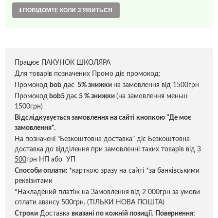
ПОВІДОМТЕ КОЛИ З'ЯВИТЬСЯ
Працює ПАКУНОК ШКОЛЯРА
Для товарів позначених Промо діє промокод:
Промокод
bob
дає
5% знижки
на замовлення від 1500грн
Промокод
bob5
дає
5 % знижки
(на замовлення меньш
1500грн)
Відслідкувується замовлення на сайті кнопкою "Де моє
замовлення".
На позначені "Безкоштовна доставка" діє Безкоштовна
доставка до відділення при замовленні таких товарів від
3
500
грн НП або УП
Способи оплати:
*
карткою зразу на сайті *за банківськими
реквізитами
*Накладений платіж на Замовлення від 2 000грн за умови
сплати авансу 500грн. (ТІЛЬКИ НОВА ПОШТА)
Строки
Доставка
вказані по кожній позиці
ї.
Повернення: