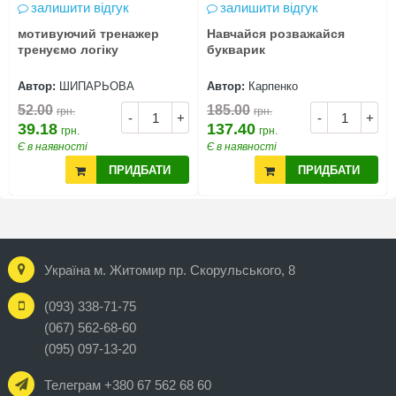
залишити відгук
залишити відгук
мотивуючий тренажер
Навчайся розважайся
тренуємо логіку
букварик
Автор:
ШИПАРЬОВА
Автор:
Карпенко
52.00
185.00
грн.
грн.
-
+
-
+
39.18
137.40
грн.
грн.
Є в наявності
Є в наявності
ПРИДБАТИ
ПРИДБАТИ
Україна м. Житомир пр. Скорульського, 8
(093) 338-71-75
(067) 562-68-60
(095) 097-13-20
Телеграм +380 67 562 68 60