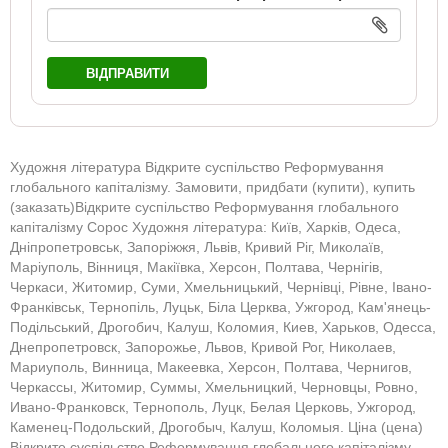
ВІДПРАВИТИ
Художня література Відкрите суспільство Реформування
глобального капіталізму. Замовити, придбати (купити), купить
(заказать)Відкрите суспільство Реформування глобального
капіталізму Сорос Художня література: Київ, Харків, Одеса,
Дніпропетровськ, Запоріжжя, Львів, Кривий Ріг, Миколаїв,
Маріуполь, Вінниця, Макіївка, Херсон, Полтава, Чернігів,
Черкаси, Житомир, Суми, Хмельницький, Чернівці, Рівне, Івано-
Франківськ, Тернопіль, Луцьк, Біла Церква, Ужгород, Кам'янець-
Подільський, Дрогобич, Калуш, Коломия, Киев, Харьков, Одесса,
Днепропетровск, Запорожье, Львов, Кривой Рог, Николаев,
Мариуполь, Винница, Макеевка, Херсон, Полтава, Чернигов,
Черкассы, Житомир, Суммы, Хмельницкий, Черновцы, Ровно,
Ивано-Франковск, Тернополь, Луцк, Белая Церковь, Ужгород,
Каменец-Подольский, Дрогобыч, Калуш, Коломыя. Ціна (цена)
Відкрите суспільство Реформування глобального капіталізму