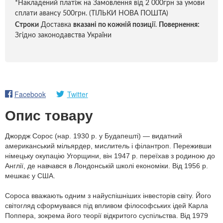
*Накладений платіж на Замовлення від 2 000грн за умови
сплати авансу 500грн. (ТІЛЬКИ НОВА ПОШТА)
Строки
Доставка
вказані по кожній позиці
ї.
Повернення:
Згідно законодавства України
Facebook
Twitter
Опис товару
Джордж Сорос (нар. 1930 р. у Будапешті) — видатний
американський мільярдер, мислитель і філантроп. Переживши
німецьку окупацію Угорщини, він 1947 р. переїхав з родиною до
Англії, де навчався в Лондонській школі економіки. Від 1956 р.
мешкає у США.
Сороса вважають одним з найуспішніших інвесторів світу. Його
світогляд сформувався під впливом філософських ідей Карла
Поппера, зокрема його теорії відкритого суспільства. Від 1979