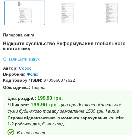
Паперова книга
Відкрите суспільство Реформування глобального
капіталізму
залишити відгук
Автор:
Сорос
Виробник:
Фоліо
Код товару / ISBN:
9789660377622
Обкладинка:
Тверда
199.90
грн.
Ціна роздріб:
199.90
грн.
ціна при досягненні загальної
* Ціна опт:
суми будь-якого товару замовлення 1500 грн. і вище
Строки відвантаження, з моменту зарахування коштів:
1-2 робочих дня, Є на складі
Є в наявності