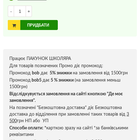
-
+
ПРИДБАТИ
Працює ПАКУНОК ШКОЛЯРА
Для товарів позначених Промо діє промокод:
Промокод
bob
дає
5% знижки
на замовлення від 1500грн
Промокод
bob5
дає
5 % знижки
(на замовлення меньш
1500грн)
Відслідкувується замовлення на сайті кнопкою "Де моє
замовлення".
На позначені "Безкоштовна доставка" діє Безкоштовна
доставка до відділення при замовленні таких товарів від
3
500
грн НП або УП
Способи оплати:
*
карткою зразу на сайті *за банківськими
реквізитами