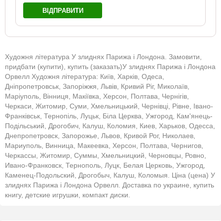
ВІДПРАВИТИ
Художня література У злиднях Парижа і Лондона. Замовити,
придбати (купити), купить (заказать)У злиднях Парижа і Лондона
Орвелл Художня література: Київ, Харків, Одеса,
Дніпропетровськ, Запоріжжя, Львів, Кривий Ріг, Миколаїв,
Маріуполь, Вінниця, Макіївка, Херсон, Полтава, Чернігів,
Черкаси, Житомир, Суми, Хмельницький, Чернівці, Рівне, Івано-
Франківськ, Тернопіль, Луцьк, Біла Церква, Ужгород, Кам'янець-
Подільський, Дрогобич, Калуш, Коломия, Киев, Харьков, Одесса,
Днепропетровск, Запорожье, Львов, Кривой Рог, Николаев,
Мариуполь, Винница, Макеевка, Херсон, Полтава, Чернигов,
Черкассы, Житомир, Суммы, Хмельницкий, Черновцы, Ровно,
Ивано-Франковск, Тернополь, Луцк, Белая Церковь, Ужгород,
Каменец-Подольский, Дрогобыч, Калуш, Коломыя. Ціна (цена) У
злиднях Парижа і Лондона Орвелл. Доставка по украине, купить
книгу, детские игрушки, компакт диски.