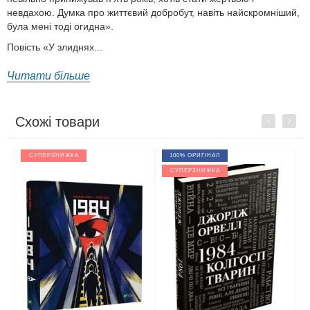
невдахою. Думка про життєвий добробут, навіть найскромніший,
була мені тоді огидна».
Повість «У злиднях...
Читати більше
Схожі товари
Previous
Next
СУПЕРЗНИЖКА
100% ОРИГІНАЛ
СУПЕРЗНИЖКА