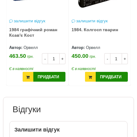
залишити відгук
залишити відгук
1984 графічний роман
1984. Колгосп тварин
ф
Ксав'є Кост
e
Автор:
Орвелл
Автор:
Орвелл
А
463.50
450.00
1
грн.
грн.
+
-
+
-
+
Є в наявності
Є в наявності
Є
ПРИДБАТИ
ПРИДБАТИ
Відгуки
Залишити відгук