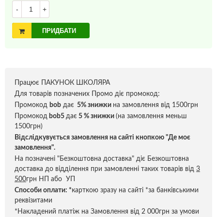
-
+
ПРИДБАТИ
Працює ПАКУНОК ШКОЛЯРА
Для товарів позначених Промо діє промокод:
Промокод
bob
дає
5% знижки
на замовлення від 1500грн
Промокод
bob5
дає
5 % знижки
(на замовлення меньш
1500грн)
Відслідкувується замовлення на сайті кнопкою "Де моє
замовлення".
На позначені "Безкоштовна доставка" діє Безкоштовна
доставка до відділення при замовленні таких товарів від
3
500
грн НП або УП
Способи оплати:
*
карткою зразу на сайті *за банківськими
реквізитами
*Накладений платіж на Замовлення від 2 000грн за умови