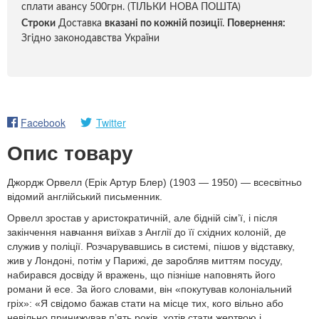
сплати авансу 500грн. (ТІЛЬКИ НОВА ПОШТА)
Строки
Доставка
вказані по кожній позиці
ї.
Повернення:
Згідно законодавства України
Facebook
Twitter
Опис товару
Джордж Орвелл (Ерік Артур Блер) (1903 — 1950) — всесвітньо
відомий англійський письменник.
Орвелл зростав у аристократичній, але бідній сім’ї, і після
закінчення навчання виїхав з Англії до її східних колоній, де
служив у поліції. Розчарувавшись в системі, пішов у відставку,
жив у Лондоні, потім у Парижі, де заробляв миттям посуду,
набирався досвіду й вражень, що пізніше наповнять його
романи й есе. За його словами, він «покутував колоніальний
гріх»: «Я свідомо бажав стати на місце тих, кого вільно або
невільно принижував п’ять років, хотів стати жертвою і