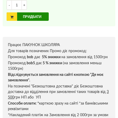
-
+
ПРИДБАТИ
Працює ПАКУНОК ШКОЛЯРА
Для товарів позначених Промо діє промокод:
Промокод
bob
дає
5% знижки
на замовлення від 1500грн
Промокод
bob5
дає
5 % знижки
(на замовлення меньш
1500грн)
Відслідкувується замовлення на сайті кнопкою "Де моє
замовлення".
На позначені "Безкоштовна доставка" діє Безкоштовна
доставка до відділення при замовленні таких товарів від
3
500
грн НП або УП
Способи оплати:
*
карткою зразу на сайті *за банківськими
реквізитами
*Накладений платіж на Замовлення від 2 000грн за умови