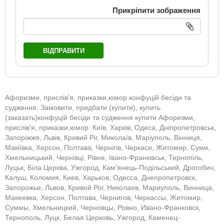
Прикріпити зображення
ВІДПРАВИТИ
Афоризми, прислів'я, приказки,юмор конфуцій бесіди та
судження. Замовити, придбати (купити), купить
(заказать)конфуцій бесіди та судження купити Афоризми,
прислів'я, приказки,юмор: Київ, Харків, Одеса, Дніпропетровськ,
Запоріжжя, Львів, Кривий Ріг, Миколаїв, Маріуполь, Вінниця,
Макіївка, Херсон, Полтава, Чернігів, Черкаси, Житомир, Суми,
Хмельницький, Чернівці, Рівне, Івано-Франківськ, Тернопіль,
Луцьк, Біла Церква, Ужгород, Кам'янець-Подільський, Дрогобич,
Калуш, Коломия, Киев, Харьков, Одесса, Днепропетровск,
Запорожье, Львов, Кривой Рог, Николаев, Мариуполь, Винница,
Макеевка, Херсон, Полтава, Чернигов, Черкассы, Житомир,
Суммы, Хмельницкий, Черновцы, Ровно, Ивано-Франковск,
Тернополь, Луцк, Белая Церковь, Ужгород, Каменец-