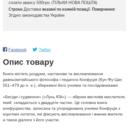
сплати авансу 500грн. (ТІЛЬКИ НОВА ПОШТА)
Строки
Доставка
вказані по кожній позиці
ї.
Повернення:
Згідно законодавства України
Facebook
Twitter
Опис товару
Книга містить роздуми, настанови та висловлювання
давньокитайського філософа і педагога Конфуція (Кун-Фу-Цзи;
551–479 до н. е.), збережені його учнями та послідовниками.
«Бесіди і судження» («Лунь Юй») — збірник висловів мислителя,
який складається з двадцяти частин. Це головна книга
конфуціанства, записана та упорядкована учнями Конфуція з
коротких нотаток, які фіксують висловлювання і вчинки вчителя,
а також діалоги з його участю.