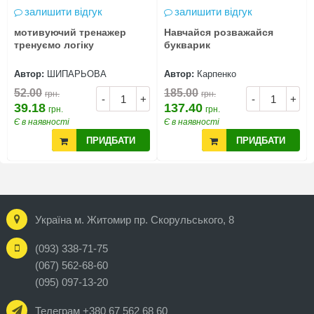
залишити відгук
залишити відгук
мотивуючий тренажер
Навчайся розважайся
тренуємо логіку
букварик
Автор:
ШИПАРЬОВА
Автор:
Карпенко
52.00
185.00
грн.
грн.
-
+
-
+
39.18
137.40
грн.
грн.
Є в наявності
Є в наявності
ПРИДБАТИ
ПРИДБАТИ
Україна м. Житомир пр. Скорульського, 8
(093) 338-71-75
(067) 562-68-60
(095) 097-13-20
Телеграм +380 67 562 68 60