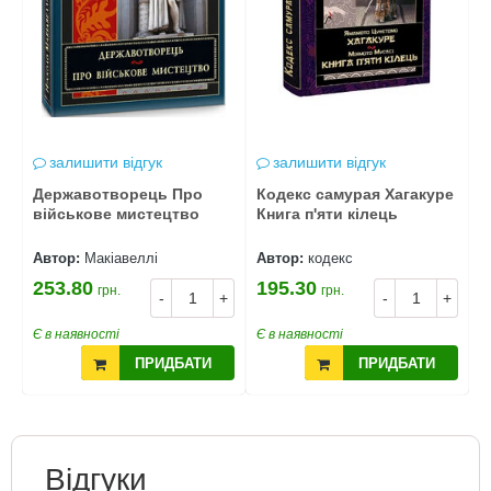
залишити відгук
залишити відгук
Державотворець Про
Кодекс самурая Хагакуре
л
військове мистецтво
Книга п'яти кілець
Автор:
Макіавеллі
Автор:
кодекс
А
253.80
195.30
1
грн.
грн.
+
-
+
-
+
Є в наявності
Є в наявності
Є
ПРИДБАТИ
ПРИДБАТИ
Відгуки