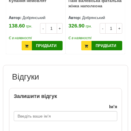
Купання немовлят
Пані валевська фатальна
З
ма
жінка наполеона
д
Автор:
Добрянський
Автор:
Добрянський
А
138.60
326.90
2
грн.
грн.
-
+
-
+
+
Є в наявності
Є в наявності
Є
ПРИДБАТИ
ПРИДБАТИ
Відгуки
Залишити відгук
Ім'я