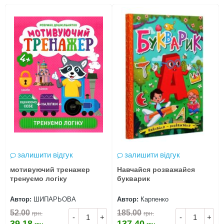
залишити відгук
залишити відгук
мотивуючий тренажер
Навчайся розважайся
тренуємо логіку
букварик
Автор:
ШИПАРЬОВА
Автор:
Карпенко
52.00
185.00
грн.
грн.
-
+
-
+
39.18
137.40