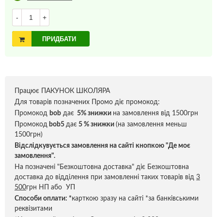
-
+
ПРИДБАТИ
Працює ПАКУНОК ШКОЛЯРА
Для товарів позначених Промо діє промокод:
Промокод
bob
дає
5% знижки
на замовлення від 1500грн
Промокод
bob5
дає
5 % знижки
(на замовлення меньш
1500грн)
Відслідкувується замовлення на сайті кнопкою "Де моє
замовлення".
На позначені "Безкоштовна доставка" діє Безкоштовна
доставка до відділення при замовленні таких товарів від
3
500
грн НП або УП
Способи оплати:
*
карткою зразу на сайті *за банківськими
реквізитами