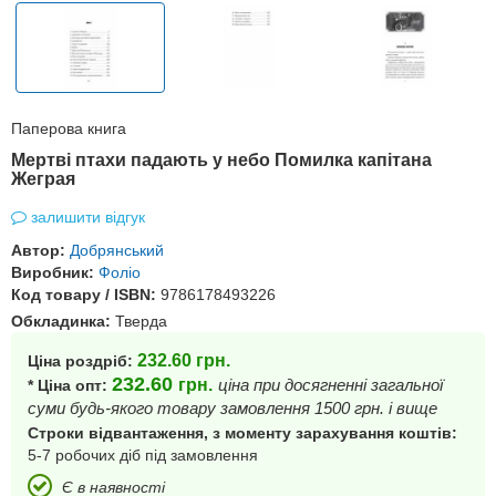
Паперова книга
Мертві птахи падають у небо Помилка капітана
Жеграя
залишити відгук
Автор:
Добрянський
Виробник:
Фоліо
Код товару / ISBN:
9786178493226
Обкладинка:
Тверда
232.60
грн.
Ціна роздріб:
232.60
грн.
ціна при досягненні загальної
* Ціна опт:
суми будь-якого товару замовлення 1500 грн. і вище
Строки відвантаження, з моменту зарахування коштів:
5-7 робочих діб під замовлення
Є в наявності