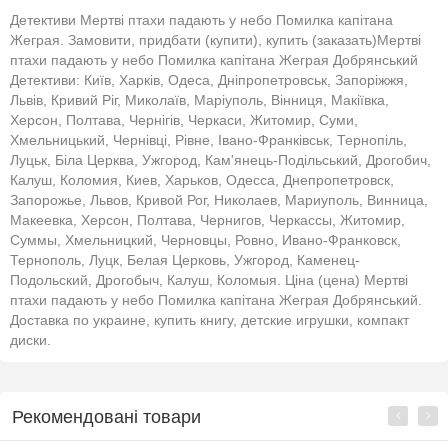
Детективи Мертві птахи падають у небо Помилка капітана
Жеграя. Замовити, придбати (купити), купить (заказать)Мертві
птахи падають у небо Помилка капітана Жеграя Добрянський
Детективи: Київ, Харків, Одеса, Дніпропетровськ, Запоріжжя,
Львів, Кривий Ріг, Миколаїв, Маріуполь, Вінниця, Макіївка,
Херсон, Полтава, Чернігів, Черкаси, Житомир, Суми,
Хмельницький, Чернівці, Рівне, Івано-Франківськ, Тернопіль,
Луцьк, Біла Церква, Ужгород, Кам'янець-Подільський, Дрогобич,
Калуш, Коломия, Киев, Харьков, Одесса, Днепропетровск,
Запорожье, Львов, Кривой Рог, Николаев, Мариуполь, Винница,
Макеевка, Херсон, Полтава, Чернигов, Черкассы, Житомир,
Суммы, Хмельницкий, Черновцы, Ровно, Ивано-Франковск,
Тернополь, Луцк, Белая Церковь, Ужгород, Каменец-
Подольский, Дрогобыч, Калуш, Коломыя. Ціна (цена) Мертві
птахи падають у небо Помилка капітана Жеграя Добрянський.
Доставка по украине, купить книгу, детские игрушки, компакт
диски.
Рекомендовані товари