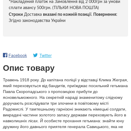
*Накладений платіж на Замовлення від 2 000грн за умови
сплати авансу 500грн. (ТІЛЬКИ НОВА ПОШТА)
Строки
Доставка
вказані по кожній позиці
ї.
Повернення:
Згідно законодавства України
Facebook
Twitter
Опис товару
Травень 1918 року. До капітана поліції у відставці Клима Жеграя,
який переховується від бандитів, приїжджає посильний гетьмана
Павла Скоропадського з пропозицією прибути до
ясновельможного. На секретній нараді знаменитому слідчому
доручають розслідувати три злочини в повітовому місті
Радомислі. У тамтешньому гарнізоні зникають німецькі солдати,
викрадачі частини золотого запасу держави переховують його в
навколишніх лісах. Й особисте прохання гетьмана: знайти юну
дружину його давнього приятеля генерала Савицького, яка не