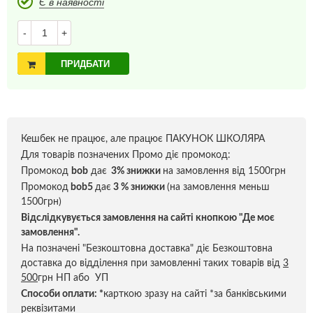
Є в наявності
-
+
ПРИДБАТИ
Кешбек не працює, але працює ПАКУНОК ШКОЛЯРА
Для товарів позначених Промо діє промокод:
Промокод
bob
дає
3% знижки
на замовлення від 1500грн
Промокод
bob5
дає
3 % знижки
(на замовлення меньш
1500грн)
Відслідкувується замовлення на сайті кнопкою "Де моє
замовлення".
На позначені "Безкоштовна доставка" діє Безкоштовна
доставка до відділення при замовленні таких товарів від
3
500
грн НП або УП
Способи оплати:
*
карткою зразу на сайті *за банківськими
реквізитами