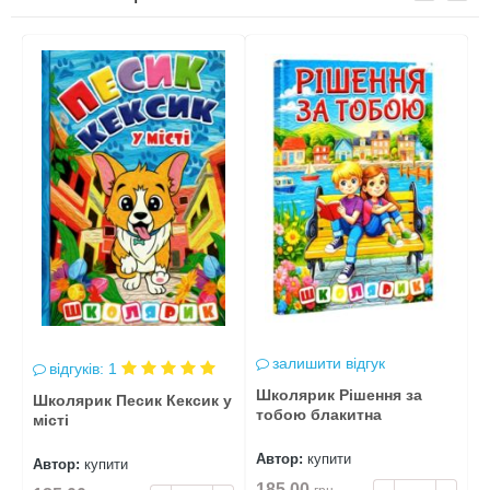
залишити відгук
відгуків: 1
Школярик Рішення за
Ш
Школярик Песик Кексик у
тобою блакитна
ж
місті
Автор:
купити
А
Автор:
купити
185.00
1