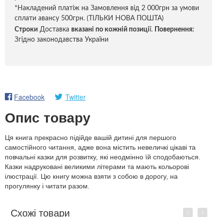
*Накладений платіж на Замовлення від 2 000грн за умови
сплати авансу 500грн. (ТІЛЬКИ НОВА ПОШТА)
Строки
Доставка
вказані по кожній позиці
ї.
Повернення:
Згідно законодавства України
Facebook
Twitter
Опис товару
Ця книга прекрасно підійде вашій дитині для першого
самостійного читання, адже вона містить невеличкі цікаві та
повчальні казки для розвитку, які неодмінно їй сподобаються.
Казки надруковані великими літерами та мають кольорові
ілюстрації. Цю книгу можна взяти з собою в дорогу, на
прогулянку і читати разом.
Схожі товари
Previous
Next