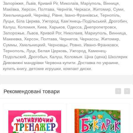
Запоріжжя, Львів, Кривий Ріг, Миколаїв, Маріуполь, Вінниця,
Макіївка, Херсон, Полтава, Чернігів, Черкаси, Житомир, Суми,
Хмельницький, Чернівці, Рівне, Івано-Франківськ, Тернопіль,
Луцьк, Біла Церква, Ужгород, Кам'янець-Подільський, Дрогобич,
Калуш, Коломия, Киев, Харьков, Одесса, Днепропетровск,
Запорожье, Львов, Кривой Рог, Николаев, Мариуполь, Винница,
Макеевка, Херсон, Полтава, Чернигов, Черкассы, Житомир,
Суммы, Хмельницкий, Черновцы, Ровно, Ивано-Франковск,
Тернополь, Луцк, Белая Церковь, Ужгород, Каменец-
Подольский, Дрогобыч, Калуш, Коломыя. Ціна (цена) Школярик
Дивовижні мандрівки Червона купити. Доставка по украине,
купить книгу, детские игрушки, компакт диски.
Рекомендовані товари