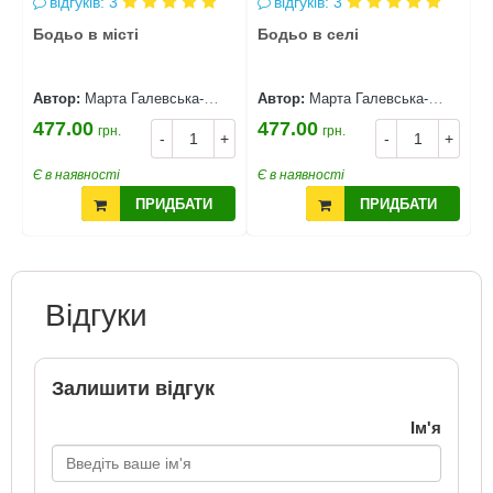
відгуків: 3
відгуків: 3
Бодьо в місті
Бодьо в селі
Б
с
Автор:
Марта Галевська-
Автор:
Марта Галевська-
А
Кустра
Кустра
К
477.00
477.00
4
грн.
грн.
+
-
+
-
+
Є в наявності
Є в наявності
Є
ПРИДБАТИ
ПРИДБАТИ
Відгуки
Залишити відгук
Ім'я