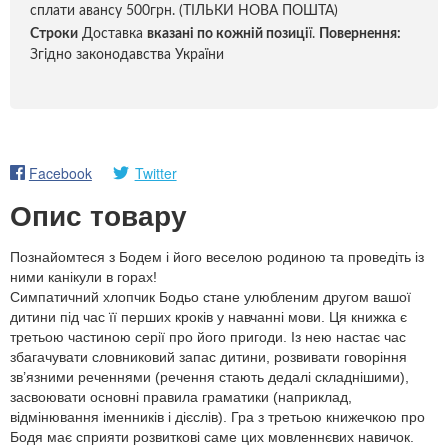
сплати авансу 500грн. (ТІЛЬКИ НОВА ПОШТА)
Строки
Доставка
вказані по кожній позиці
ї.
Повернення:
Згідно законодавства України
Facebook
Twitter
Опис товару
Познайомтеся з Бодем і його веселою родиною та проведіть із
ними канікули в горах!
Симпатичний хлопчик Бодьо стане улюбленим другом вашої
дитини під час її перших кроків у навчанні мови. Ця книжка є
третьою частиною серії про його пригоди. Із нею настає час
збагачувати словниковий запас дитини, розвивати говоріння
зв’язними реченнями (речення стають дедалі складнішими),
засвоювати основні правила граматики (наприклад,
відмінювання іменників і дієслів). Гра з третьою книжечкою про
Бодя має сприяти розвиткові саме цих мовленнєвих навичок.