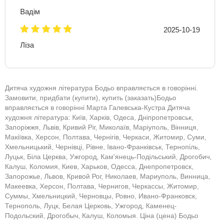
Вадім
2025-10-19
Ліза
Дитяча художня література Бодьо вправляється в говорінні.
Замовити, придбати (купити), купить (заказать)Бодьо
вправляється в говорінні Марта Галевська-Кустра Дитяча
художня література: Київ, Харків, Одеса, Дніпропетровськ,
Запоріжжя, Львів, Кривий Ріг, Миколаїв, Маріуполь, Вінниця,
Макіївка, Херсон, Полтава, Чернігів, Черкаси, Житомир, Суми,
Хмельницький, Чернівці, Рівне, Івано-Франківськ, Тернопіль,
Луцьк, Біла Церква, Ужгород, Кам'янець-Подільський, Дрогобич,
Калуш, Коломия, Киев, Харьков, Одесса, Днепропетровск,
Запорожье, Львов, Кривой Рог, Николаев, Мариуполь, Винница,
Макеевка, Херсон, Полтава, Чернигов, Черкассы, Житомир,
Суммы, Хмельницкий, Черновцы, Ровно, Ивано-Франковск,
Тернополь, Луцк, Белая Церковь, Ужгород, Каменец-
Подольский, Дрогобыч, Калуш, Коломыя. Ціна (цена) Бодьо