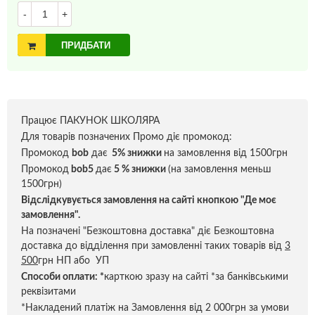
-
+
ПРИДБАТИ
Працює ПАКУНОК ШКОЛЯРА
Для товарів позначених Промо діє промокод:
Промокод
bob
дає
5% знижки
на замовлення від 1500грн
Промокод
bob5
дає
5 % знижки
(на замовлення меньш
1500грн)
Відслідкувується замовлення на сайті кнопкою "Де моє
замовлення".
На позначені "Безкоштовна доставка" діє Безкоштовна
доставка до відділення при замовленні таких товарів від
3
500
грн НП або УП
Способи оплати:
*
карткою зразу на сайті *за банківськими
реквізитами
*Накладений платіж на Замовлення від 2 000грн за умови