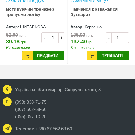
залишити відгук
залишити відгук
мотивуючий тренажер
Навчайся розважайся
тренуємо логіку
букварик
Автор:
ШИПАРЬОВА
Автор:
Карпенко
52.00
185.00
грн.
грн.
-
+
-
+
39.18
137.40
грн.
грн.
Є в наявності
Є в наявності
ПРИДБАТИ
ПРИДБАТИ
Україна м. Житомир пр. Скорульського, 8
(093) 338-71-75
(067) 562-68-60
(095) 097-13-20
Телеграм +380 67 562 68 60