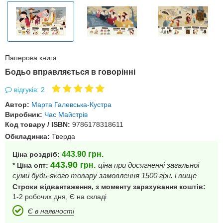
Паперова книга
Бодьо вправляється в говорінні
відгуків: 2
Автор:
Марта Галевська-Кустра
Виробник:
Час Майстрів
Код товару / ISBN:
9786178318611
Обкладинка:
Тверда
443.90
грн.
Ціна роздріб:
443.90
грн.
ціна при досягненні загальної
* Ціна опт:
суми будь-якого товару замовлення 1500 грн. і вище
Строки відвантаження, з моменту зарахування коштів:
1-2 робочих дня, Є на складі
Є в наявності