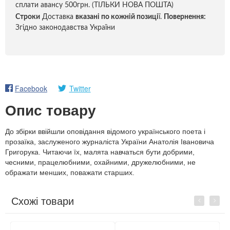
сплати авансу 500грн. (ТІЛЬКИ НОВА ПОШТА)
Строки
Доставка
вказані по кожній позиці
ї.
Повернення:
Згідно законодавства України
Facebook
Twitter
Опис товару
До збірки ввійшли оповідання відомого українського поета і
прозаїка, заслуженого журналіста України Анатолія Івановича
Григорука. Читаючи їх, малята навчаться бути добрими,
чесними, працелюбними, охайними, дружелюбними, не
ображати менших, поважати старших.
Схожі товари
Previous
Next