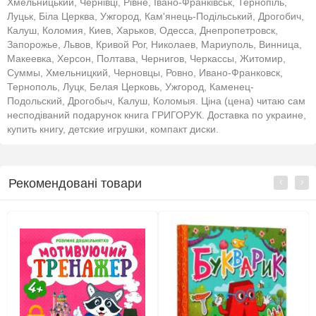
Хмельницький, Чернівці, Рівне, Івано-Франківськ, Тернопіль,
Луцьк, Біла Церква, Ужгород, Кам'янець-Подільський, Дрогобич,
Калуш, Коломия, Киев, Харьков, Одесса, Днепропетровск,
Запорожье, Львов, Кривой Рог, Николаев, Мариуполь, Винница,
Макеевка, Херсон, Полтава, Чернигов, Черкассы, Житомир,
Суммы, Хмельницкий, Черновцы, Ровно, Ивано-Франковск,
Тернополь, Луцк, Белая Церковь, Ужгород, Каменец-
Подольский, Дрогобыч, Калуш, Коломыя. Ціна (цена) читаю сам
несподіваний подарунок книга ГРИГОРУК. Доставка по украине,
купить книгу, детские игрушки, компакт диски.
Рекомендовані товари