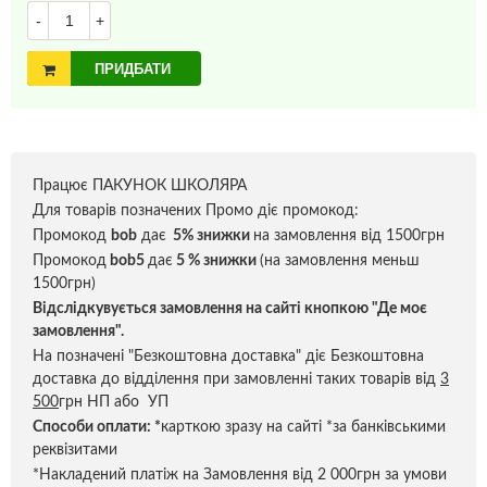
-
+
ПРИДБАТИ
Працює ПАКУНОК ШКОЛЯРА
Для товарів позначених Промо діє промокод:
Промокод
bob
дає
5% знижки
на замовлення від 1500грн
Промокод
bob5
дає
5 % знижки
(на замовлення меньш
1500грн)
Відслідкувується замовлення на сайті кнопкою "Де моє
замовлення".
На позначені "Безкоштовна доставка" діє Безкоштовна
доставка до відділення при замовленні таких товарів від
3
500
грн НП або УП
Способи оплати:
*
карткою зразу на сайті *за банківськими
реквізитами
*Накладений платіж на Замовлення від 2 000грн за умови