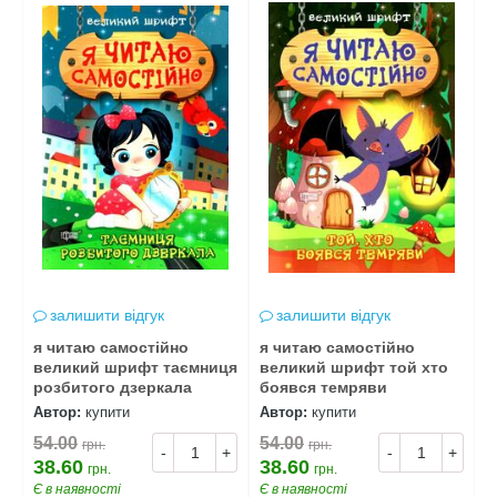
залишити відгук
залишити відгук
я читаю самостійно
я читаю самостійно
я
великий шрифт таємниця
великий шрифт той хто
в
розбитого дзеркала
боявся темряви
в
Автор:
купити
Автор:
купити
А
54.00
54.00
5
грн.
грн.
+
-
+
-
+
38.60
38.60
3
грн.
грн.
Є в наявності
Є в наявності
Є