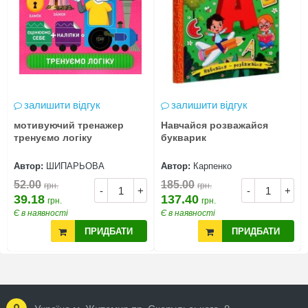
залишити відгук
залишити відгук
мотивуючий тренажер
Навчайся розважайся
тренуємо логіку
букварик
Автор:
ШИПАРЬОВА
Автор:
Карпенко
52.00
185.00
грн.
грн.
-
+
-
+
39.18
137.40
грн.
грн.
Є в наявності
Є в наявності
ПРИДБАТИ
ПРИДБАТИ