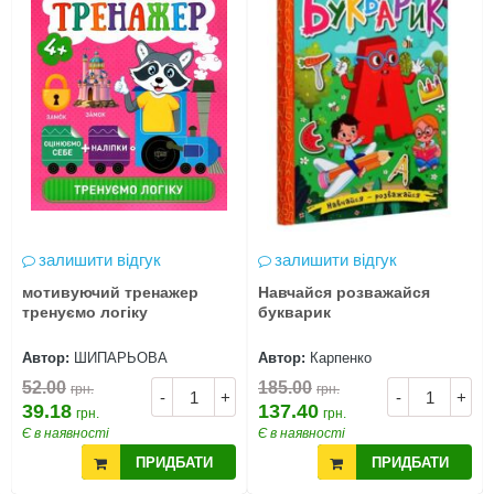
залишити відгук
залишити відгук
мотивуючий тренажер
Навчайся розважайся
тренуємо логіку
букварик
Автор:
ШИПАРЬОВА
Автор:
Карпенко
52.00
185.00
грн.
грн.
-
+
-
+
39.18
137.40
грн.
грн.
Є в наявності
Є в наявності
ПРИДБАТИ
ПРИДБАТИ