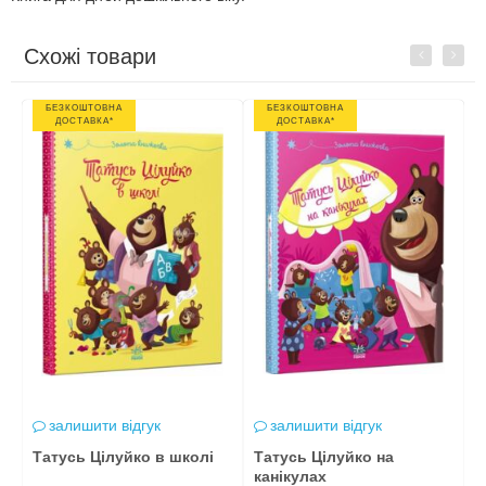
Схожі товари
Previous
Next
БЕЗКОШТОВНА
БЕЗКОШТОВНА
ДОСТАВКА*
ДОСТАВКА*
залишити відгук
залишити відгук
а
Татусь Цілуйко в школі
Татусь Цілуйко на
Т
канікулах
п