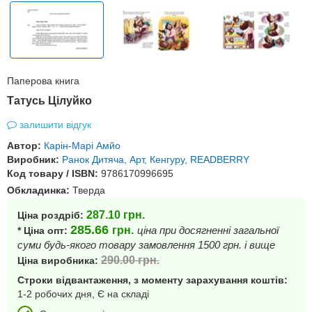
Паперова книга
Татусь Цілуйко
залишити відгук
Автор:
Карін-Марі Амйо
Виробник:
Ранок Дитяча, Арт, Кенгуру, READBERRY
Код товару / ISBN:
9786170996695
Обкладинка:
Тверда
287.10
грн.
Ціна роздріб:
285.66
грн.
ціна при досягненні загальної
* Ціна опт:
суми будь-якого товару замовлення 1500 грн. і вище
290.00
грн.
Ціна виробника:
Строки відвантаження, з моменту зарахування коштів:
1-2 робочих дня, Є на складі