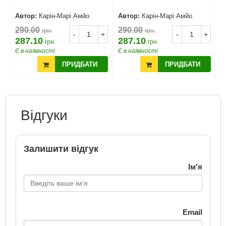
Автор:
Карін-Марі Амйо
Автор:
Карін-Марі Амйо
А
290.00
290.00
2
грн.
грн.
+
-
+
-
+
287.10
287.10
2
грн.
грн.
Є в наявності
Є в наявності
Є
ПРИДБАТИ
ПРИДБАТИ
Відгуки
Залишити відгук
Ім'я
Email