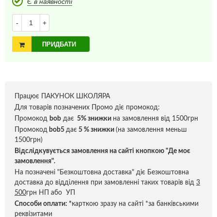
Є в наявності
-
+
ПРИДБАТИ
Працює ПАКУНОК ШКОЛЯРА
Для товарів позначених Промо діє промокод:
Промокод
bob
дає
5% знижки
на замовлення від 1500грн
Промокод
bob5
дає
5 % знижки
(на замовлення меньш
1500грн)
Відслідкувується замовлення на сайті кнопкою "Де моє
замовлення".
На позначені "Безкоштовна доставка" діє Безкоштовна
доставка до відділення при замовленні таких товарів від
3
500
грн НП або УП
Способи оплати:
*
карткою зразу на сайті *за банківськими
реквізитами