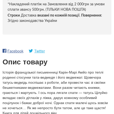
*Накладений платіж на Замовлення від 2 000грн за умови
сплати авансу 500грн. (ТІЛЬКИ НОВА ПОШТА)
Строки
Доставка
вказані по кожній позиці
ї.
Повернення:
Згідно законодавства України
Facebook
Twitter
Опис товару
Історія французької письменниці Карін-Марі Амйо про теплі
родинні стосунки тата-ведмедя і його ведмежат. Щовечора
татусь-ведмідь поспішає з роботи, аби провести час зі своїми
бешкетниками-ведмежатами. Вони разом читають книжки,
граються і жартують. І ось пора лягати спати — татусь Цілуйко
вкладає своїх дітлахів у ліжка, дарує кожному особливий
поцілунок і бажає доброї ночі. Однак спати малечі щось зовсім
не хочеться… Як же непросто бути татом, але це таке щастя!
Книга для дітей дошкільного віку.