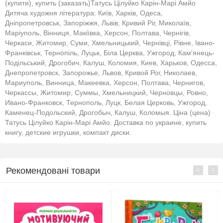
(купити), купить (заказать)Татусь Цілуйко Карін-Марі Амйо
Дитяча художня література: Київ, Харків, Одеса,
Дніпропетровськ, Запоріжжя, Львів, Кривий Ріг, Миколаїв,
Маріуполь, Вінниця, Макіївка, Херсон, Полтава, Чернігів,
Черкаси, Житомир, Суми, Хмельницький, Чернівці, Рівне, Івано-
Франківськ, Тернопіль, Луцьк, Біла Церква, Ужгород, Кам'янець-
Подільський, Дрогобич, Калуш, Коломия, Киев, Харьков, Одесса,
Днепропетровск, Запорожье, Львов, Кривой Рог, Николаев,
Мариуполь, Винница, Макеевка, Херсон, Полтава, Чернигов,
Черкассы, Житомир, Суммы, Хмельницкий, Черновцы, Ровно,
Ивано-Франковск, Тернополь, Луцк, Белая Церковь, Ужгород,
Каменец-Подольский, Дрогобыч, Калуш, Коломыя. Ціна (цена)
Татусь Цілуйко Карін-Марі Амйо. Доставка по украине, купить
книгу, детские игрушки, компакт диски.
Рекомендовані товари