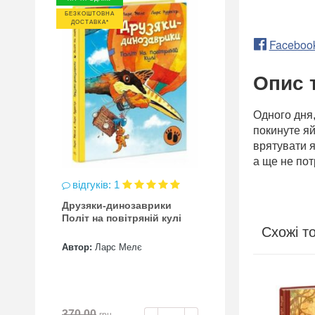
БЕЗКОШТОВНА
ДОСТАВКА*
Faceboo
Опис 
Одного дня,
покинуте яй
врятувати я
а ще не по
відгуків: 1
Друзяки-динозаврики
Політ на повітряній кулі
Схожі т
Автор:
Ларс Мелє
ХІТ ПРОДАЖУ
БЕЗКОШТОВНА
ДОСТАВКА*
370.00