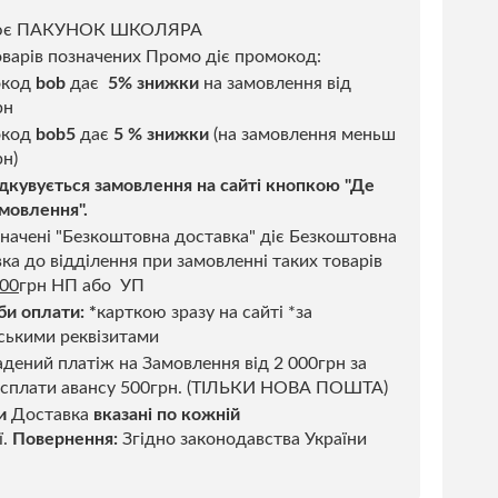
ює ПАКУНОК ШКОЛЯРА
варів позначених Промо діє промокод:
окод
bob
дає
5% знижки
на замовлення від
рн
код
bob5
дає
5 % знижки
(на замовлення меньш
н)
дкувується замовлення на сайті кнопкою "Де
мовлення".
начені "Безкоштовна доставка" діє Безкоштовна
ка до відділення при замовленні таких товарів
500
грн НП або УП
би оплати:
*
карткою зразу на сайті *за
ськими реквізитами
дений платіж на Замовлення від 2 000грн за
 сплати авансу 500грн. (ТІЛЬКИ НОВА ПОШТА)
и
Доставка
вказані по кожній
ї.
Повернення:
Згідно законодавства України