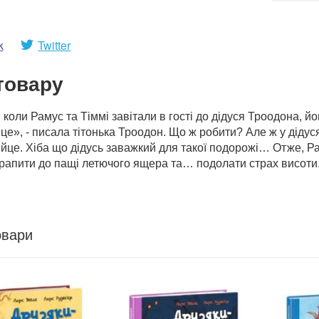
k
Twitter
товару
 коли Рамус та Тіммі завітали в гості до дідуся Троодона, йо
це», - писала тітонька Троодон. Що ж робити? Але ж у дідуся
йце. Хіба що дідусь заважкий для такої подорожі… Отже, Р
трапити до пащі летючого ящера та… подолати страх висоти
овари