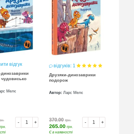
ити відгук
відгуків: 1
відгук
-динозаврики
Друзяки-динозаврики
Друзяки
 чудовисько
подорож
яйце
арс Мелє
Автор:
Ларс Мелє
Автор:
Л
370.00
370.00
рн.
грн.
г
-
+
-
+
265.00
265.00
грн.
грн.
ості
Є в наявності
Є в наявн