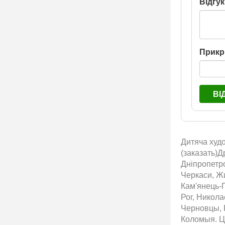
Відгук
Прикр
ВІ
Дитяча худо
(заказать)Д
Дніпропетро
Черкаси, Жи
Кам'янець-П
Рог, Никол
Черновцы, 
Коломыя. Ці