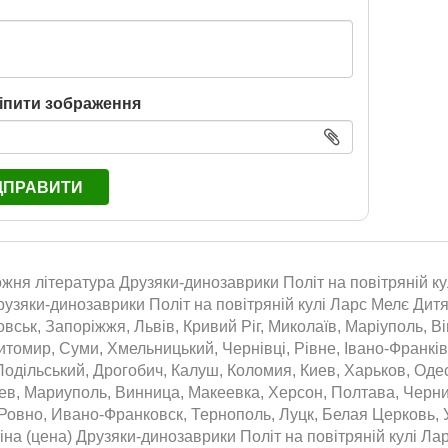
іпити зображення
ДПРАВИТИ
жня література Друзяки-динозаврики Політ на повітряній кул
рузяки-динозаврики Політ на повітряній кулі Ларс Мелє Дитя
вськ, Запоріжжя, Львів, Кривий Ріг, Миколаїв, Маріуполь, Ві
томир, Суми, Хмельницький, Чернівці, Рівне, Івано-Франківс
одільський, Дрогобич, Калуш, Коломия, Киев, Харьков, Оде
аев, Мариуполь, Винница, Макеевка, Херсон, Полтава, Черн
Ровно, Ивано-Франковск, Тернополь, Луцк, Белая Церковь, 
на (цена) Друзяки-динозаврики Політ на повітряній кулі Лар