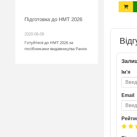
ПРИДБАТИ
ПРИДБАТИ
MW
Підготовка до НМТ 2026
іль!
2020-06-09
2026-06-18
Відг
зігрують
Готуйтеся до НМТ 2026 за
: кожна
посібниками видавництва Ранок
с стати
Залиш
мобіля.
1.07
Ім'я
у посилку
май
. Кожна
граш
Email
шансів -
а номером
a.ua/win_bmw
Рейти