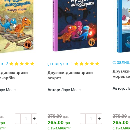
залиш
ів: 2
відгуків: 1
Друзяки
-динозаврики
Друзяки-динозаврики
морське
скарбів
секрет
Автор:
Л
арс Мелє
Автор:
Ларс Мелє
370.00
370.00
рн.
грн.
г
-
+
-
+
265.00
265.00
грн.
грн.
ості
Є в наявності
Є в наявн