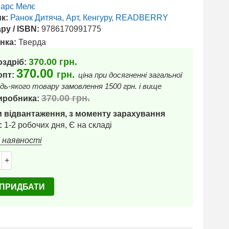
арс Мелє
к:
Ранок Дитяча, Арт, Кенгуру, READBERRY
ру / ISBN:
9786170991775
нка:
Тверда
370.00
грн.
оздріб:
370.00
грн.
 опт:
ціна при досягненні загальної
дь-якого товару замовлення 1500 грн. і вище
370.00
грн.
иробника:
 відвантаження, з моменту зарахування
:
1-2 робочих дня, Є на складі
в наявності
+
ПРИДБАТИ