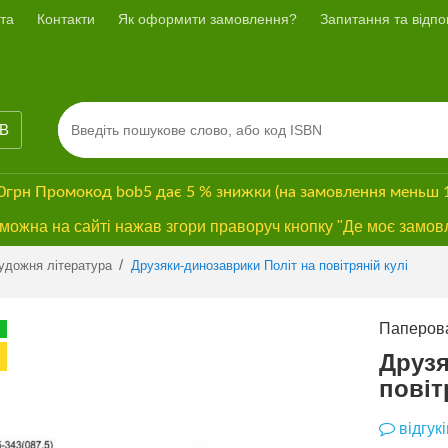
та
Контакти
Як оформити замовлення?
Запитання та відпов
ІВ
00грн
Промокод
bob5
дає
5 % знижки
(на замовлення меньш 
ожна на сайті нажав згори праворуч кнопку "Де моє замов
Previous
Next
/
удожня література
Друзяки-динозаврики Політ на повітряній кулі
Паперова
ХІТ ПРОДАЖУ
БЕЗКОШТОВНА
Друзя
ДОСТАВКА*
повіт
відгукі