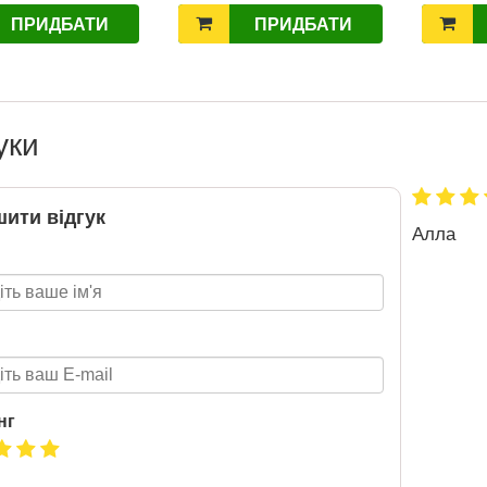
ПРИДБАТИ
ПРИДБАТИ
Нова пошта та BMW
розігрують автомобіль!
2020-06-09
уки
Нова пошта та BMW розігрують
автомобіль! Пам’ятайте: кожна
посилка — це один шанс стати
ити відгук
власником нового автомобіля.
Алла
Період дії акції: 15.06 - 31.07
Механіка: отримуй одну посилку
Новою поштою і приймай
участь в розіграші авто. Кожна
посилка = 1 шанс на виграш
Максимальна кількість шансів -
15 Реєстрація в акції за номером
телефону Сторінка
акції: http://novaposhta.ua/win_bmw
нг