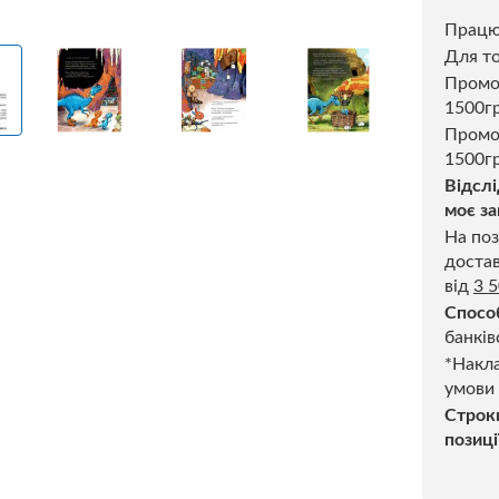
Прац
Для то
Пром
1500г
Промо
1500гр
Відслі
моє за
На поз
достав
від
3 
Спосо
банків
*Накла
умови
Строк
позиці