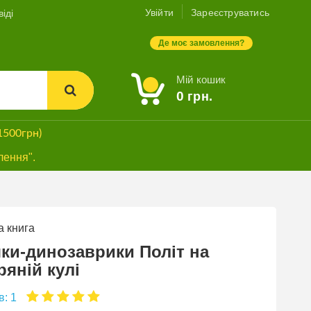
Увійти
Зареєструватись
іді
Де моє замовлення?
Мій кошик
0
грн.
1500грн)
лення".
 книга
ХІТ ПРОДАЖУ
БЕЗКОШТОВНА
ки-динозаврики Політ на
ДОСТАВКА*
ряній кулі
в: 1