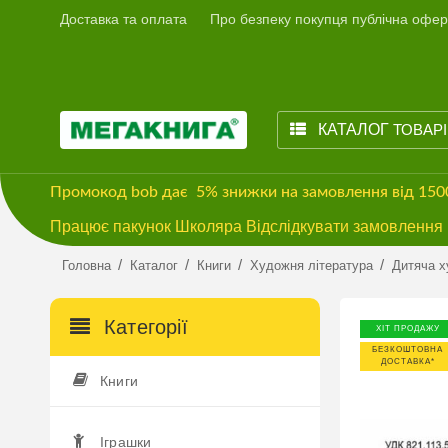
Доставка та оплата
Про безпеку покупця публічна офер
КАТАЛОГ
ТОВАР
Промокод
bob
дає
5% знижки
на замовлення від 15
Працює пакунок Школяра Відслідкувати замовлення м
/
/
/
/
Головна
Каталог
Книги
Художня література
Дитяча х
Категорії
ХІТ ПРОДАЖУ
БЕЗКОШТОВНА
ДОСТАВКА*
Книги
Іграшки