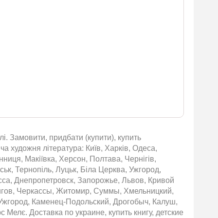
і. Замовити, придбати (купити), купить
ча художня література: Київ, Харків, Одеса,
нниця, Макіївка, Херсон, Полтава, Чернігів,
ьк, Тернопіль, Луцьк, Біла Церква, Ужгород,
сса, Днепропетровск, Запорожье, Львов, Кривой
игов, Черкассы, Житомир, Суммы, Хмельницкий,
Ужгород, Каменец-Подольский, Дрогобыч, Калуш,
с Мелє. Доставка по украине, купить книгу, детские