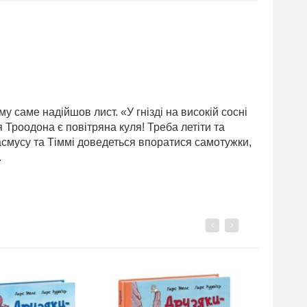
му саме надійшов лист. «У гнізді на високій сосні
 Троодона є повітряна куля! Треба летіти та
асмусу та Тіммі доведеться впоратися самотужки,
.
Previous
Next