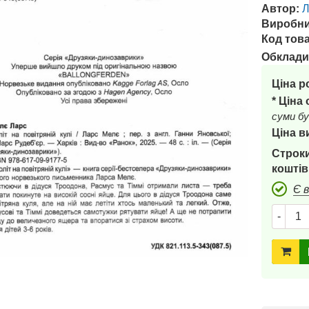
Автор:
Л
Виробни
Код това
Обклади
Ціна р
* Ціна
суми бу
Ціна в
Строки
коштів
Є 
-