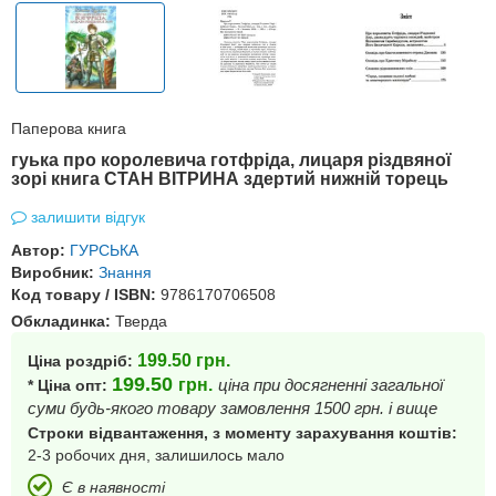
Паперова книга
гуька про королевича готфріда, лицаря різдвяної
зорі книга СТАН ВІТРИНА здертий нижній торець
залишити відгук
Автор:
ГУРСЬКА
Виробник:
Знання
Код товару / ISBN:
9786170706508
Обкладинка:
Тверда
199.50
грн.
Ціна роздріб:
199.50
грн.
ціна при досягненні загальної
* Ціна опт:
суми будь-якого товару замовлення 1500 грн. і вище
Строки відвантаження, з моменту зарахування коштів:
2-3 робочих дня, залишилось мало
Є в наявності