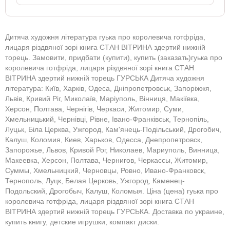
Дитяча художня література гуька про королевича готфріда,
лицаря різдвяної зорі книга СТАН ВІТРИНА здертий нижній
торець. Замовити, придбати (купити), купить (заказать)гуька про
королевича готфріда, лицаря різдвяної зорі книга СТАН
ВІТРИНА здертий нижній торець ГУРСЬКА Дитяча художня
література: Київ, Харків, Одеса, Дніпропетровськ, Запоріжжя,
Львів, Кривий Ріг, Миколаїв, Маріуполь, Вінниця, Макіївка,
Херсон, Полтава, Чернігів, Черкаси, Житомир, Суми,
Хмельницький, Чернівці, Рівне, Івано-Франківськ, Тернопіль,
Луцьк, Біла Церква, Ужгород, Кам'янець-Подільський, Дрогобич,
Калуш, Коломия, Киев, Харьков, Одесса, Днепропетровск,
Запорожье, Львов, Кривой Рог, Николаев, Мариуполь, Винница,
Макеевка, Херсон, Полтава, Чернигов, Черкассы, Житомир,
Суммы, Хмельницкий, Черновцы, Ровно, Ивано-Франковск,
Тернополь, Луцк, Белая Церковь, Ужгород, Каменец-
Подольский, Дрогобыч, Калуш, Коломыя. Ціна (цена) гуька про
королевича готфріда, лицаря різдвяної зорі книга СТАН
ВІТРИНА здертий нижній торець ГУРСЬКА. Доставка по украине,
купить книгу, детские игрушки, компакт диски.