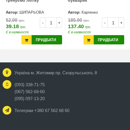
тренуємо логіку
букварик
Автор:
ШИПАРЬОВА
Автор:
Карпенко
52.00
185.00
грн.
грн.
-
+
-
+
39.18
137.40
грн.
грн.
Є в наявності
Є в наявності
ПРИДБАТИ
ПРИДБАТИ
Україна м. Житомир пр. Скорульського, 8
(093) 338-71-75
(067) 562-68-60
(095) 097-13-20
Телеграм +380 67 562 68 60