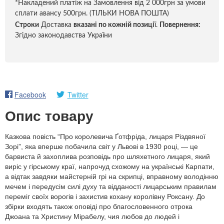
*Накладений платіж на Замовлення від 2 000грн за умови
сплати авансу 500грн. (ТІЛЬКИ НОВА ПОШТА)
Строки
Доставка
вказані по кожній позиці
ї.
Повернення:
Згідно законодавства України
Facebook
Twitter
Опис товару
Казкова повість “Про королевича Ґотфріда, лицаря Різдвяної
Зорі”, яка вперше побачила світ у Львові в 1930 році, — це
барвиста й захоплива розповідь про шляхетного лицаря, який
виріс у гірському краї, напрочуд схожому на українські Карпати,
а відтак завдяки майстерній грі на скрипці, вправному володінню
мечем і передусім силі духу та відданості лицарським правилам
переміг своїх ворогів і захистив кохану королівну Роксану. До
збірки входять також оповіді про благословенного отрока
Джоана та Христину Мірабелу, чия любов до людей і