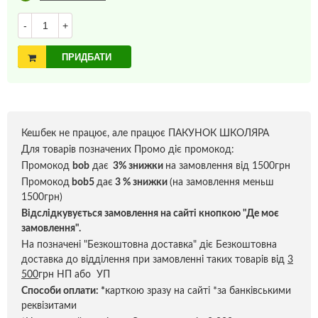
-
+
ПРИДБАТИ
Кешбек не працює, але працює ПАКУНОК ШКОЛЯРА
Для товарів позначених Промо діє промокод:
Промокод
bob
дає
3% знижки
на замовлення від 1500грн
Промокод
bob5
дає
3 % знижки
(на замовлення меньш
1500грн)
Відслідкувується замовлення на сайті кнопкою "Де моє
замовлення".
На позначені "Безкоштовна доставка" діє Безкоштовна
доставка до відділення при замовленні таких товарів від
3
500
грн НП або УП
Способи оплати:
*
карткою зразу на сайті *за банківськими
реквізитами