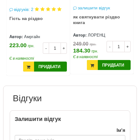
залишити відгук
відгуків: 2
як святкувати різдво
Гість на різдво
А
книга
р
з
Автор:
ЛОРЕНЦ
Автор:
Амргайн
А
249.00
223.00
грн.
1
грн.
+
-
+
-
+
184.30
грн.
Є в наявності
Є в наявності
Є
ПРИДБАТИ
ПРИДБАТИ
Відгуки
Залишити відгук
Ім'я