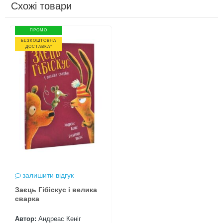
Схожі товари
ПРОМО
БЕЗКОШТОВНА
ДОСТАВКА*
залишити відгук
Заєць Гібіскус і велика
сварка
Автор:
Андреас Кеніг