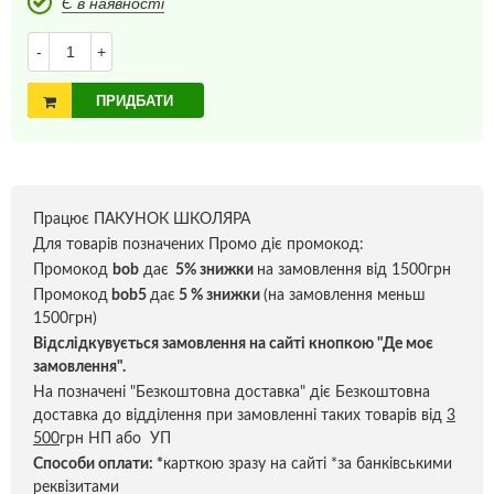
Є в наявності
-
+
ПРИДБАТИ
Працює ПАКУНОК ШКОЛЯРА
Для товарів позначених Промо діє промокод:
Промокод
bob
дає
5% знижки
на замовлення від 1500грн
Промокод
bob5
дає
5 % знижки
(на замовлення меньш
1500грн)
Відслідкувується замовлення на сайті кнопкою "Де моє
замовлення".
На позначені "Безкоштовна доставка" діє Безкоштовна
доставка до відділення при замовленні таких товарів від
3
500
грн НП або УП
Способи оплати:
*
карткою зразу на сайті *за банківськими
реквізитами