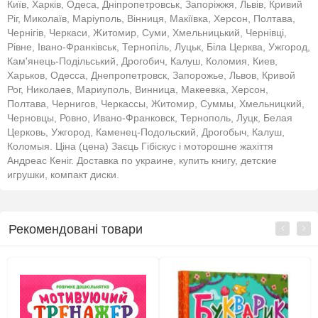
Київ, Харків, Одеса, Дніпропетровськ, Запоріжжя, Львів, Кривий
Ріг, Миколаїв, Маріуполь, Вінниця, Макіївка, Херсон, Полтава,
Чернігів, Черкаси, Житомир, Суми, Хмельницький, Чернівці,
Рівне, Івано-Франківськ, Тернопіль, Луцьк, Біла Церква, Ужгород,
Кам'янець-Подільський, Дрогобич, Калуш, Коломия, Киев,
Харьков, Одесса, Днепропетровск, Запорожье, Львов, Кривой
Рог, Николаев, Мариуполь, Винница, Макеевка, Херсон,
Полтава, Чернигов, Черкассы, Житомир, Суммы, Хмельницкий,
Черновцы, Ровно, Ивано-Франковск, Тернополь, Луцк, Белая
Церковь, Ужгород, Каменец-Подольский, Дрогобыч, Калуш,
Коломыя. Ціна (цена) Заєць Гібіскус і моторошне жахіття
Андреас Кеніг. Доставка по украине, купить книгу, детские
игрушки, компакт диски.
Рекомендовані товари