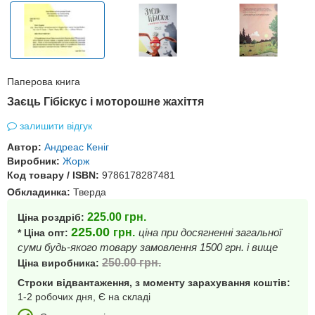
Паперова книга
Заєць Гібіскус і моторошне жахіття
залишити відгук
Автор:
Андреас Кеніг
Виробник:
Жорж
Код товару / ISBN:
9786178287481
Обкладинка:
Тверда
225.00
грн.
Ціна роздріб:
225.00
грн.
ціна при досягненні загальної
* Ціна опт:
суми будь-якого товару замовлення 1500 грн. і вище
250.00
грн.
Ціна виробника:
Строки відвантаження, з моменту зарахування коштів:
1-2 робочих дня, Є на складі