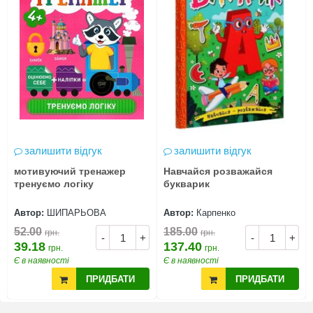
залишити відгук
залишити відгук
мотивуючий тренажер
Навчайся розважайся
тренуємо логіку
букварик
Автор:
ШИПАРЬОВА
Автор:
Карпенко
52.00
185.00
грн.
грн.
-
+
-
+
39.18
137.40
грн.
грн.
Є в наявності
Є в наявності
ПРИДБАТИ
ПРИДБАТИ