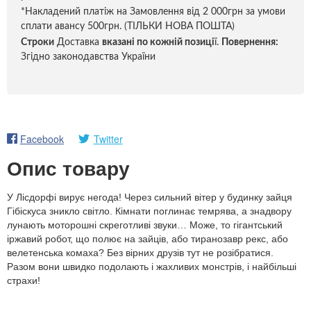
*Накладений платіж на Замовлення від 2 000грн за умови
сплати авансу 500грн. (ТІЛЬКИ НОВА ПОШТА)
Строки
Доставка
вказані по кожній позиці
ї.
Повернення:
Згідно законодавства України
Facebook
Twitter
Опис товару
У Лісдорфі вирує негода! Через сильний вітер у будинку зайця
Гібіскуса зникло світло. Кімнати поглинає темрява, а знадвору
лунають моторошні скреготливі звуки… Може, то гігантський
іржавий робот, що полює на зайців, або тиранозавр рекс, або
велетенська комаха? Без вірних друзів тут не розібратися.
Разом вони швидко подолають і жахливих монстрів, і найбільші
страхи!