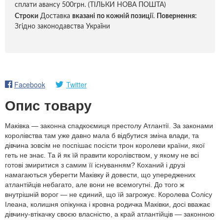
сплати авансу 500грн. (ТІЛЬКИ НОВА ПОШТА)
Строки
Доставка
вказані по кожній позиці
ї.
Повернення:
Згідно законодавства України
Facebook
Twitter
Опис товару
Маківка — законна спадкоємиця престолу Атлантії. За законами
королівства там уже давно мала б відбутися зміна влади, та
дівчина зовсім не поспішає посісти трон королеви країни, якої
геть не знає. Та й як їй правити королівством, у якому не всі
готові змиритися з самим її існуванням? Коханий і друзі
намагаються уберегти Маківку й довести, що упереджених
атлантійців небагато, але вони не всемогутні. До того ж
внутрішній ворог — не єдиний, що їй загрожує. Королева Солісу
Ілеана, колишня опікунка і кровна родичка Маківки, досі вважає
дівчину-втікачку своєю власністю, а край атлантійців — законною