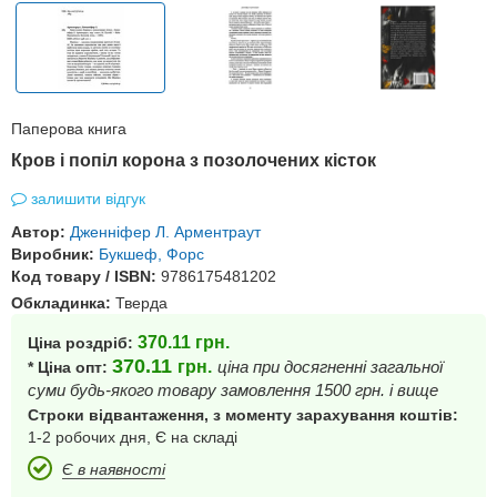
Паперова книга
Кров і попіл корона з позолочених кісток
залишити відгук
Автор:
Дженніфер Л. Арментраут
Виробник:
Букшеф, Форс
Код товару / ISBN:
9786175481202
Обкладинка:
Тверда
370.11
грн.
Ціна роздріб:
370.11
грн.
ціна при досягненні загальної
* Ціна опт:
суми будь-якого товару замовлення 1500 грн. і вище
Строки відвантаження, з моменту зарахування коштів:
1-2 робочих дня, Є на складі
Є в наявності