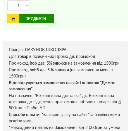
-
+
ПРИДБАТИ
Працює ПАКУНОК ШКОЛЯРА
Для товарів позначених Промо діє промокод:
Промокод
bob
дає
5% знижки
на замовлення від 1500грн
Промокод
bob5
дає
5 % знижки
(на замовлення меньш
1500грн)
Відслідкувується замовлення на сайті кнопкою "Де моє
замовлення".
На позначені "Безкоштовна доставка" діє Безкоштовна
доставка до відділення при замовленні таких товарів від
3
500
грн НП або УП
Способи оплати:
*
карткою зразу на сайті *за банківськими
реквізитами
*Накладений платіж на Замовлення від 2 000грн за умови