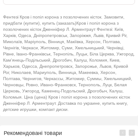
Фентезі Кров і попіл корона з позолочених кісток. Замовити,
придбати (купити), купить (заказать)Кров і попіл корона з
позолочених кісток Дженніфер Л. Арментраут Фентезі: Київ,
Харків, Одеса, Дніпропетровськ, Запоріжжя, Львів, Кривий Ріг,
Миколаїв, Маріуполь, Вінниця, Макіївка, Херсон, Полтава,
Чернігів, Черкаси, Житомир, Суми, Хмельницький, Чернівці,
Рівне, Івано-Франківськ, Тернопіль, Луцьк, Біла Церква, Ужгород,
Кам'янець-Подільський, Дрогобич, Калуш, Коломия, Киев,
Харьков, Одесса, Днепропетровск, Запорожье, Львов, Кривой
Рог, Николаев, Мариуполь, Винница, Макеевка, Херсон,
Полтава, Чернигов, Черкассы, Житомир, Суммы, Хмельницкий,
Черновцы, Ровно, Ивано-Франковск, Тернополь, Луцк, Белая
Церковь, Ужгород, Каменец-Подольский, Дрогобыч, Калуш,
Коломыя. Ціна (цена) Кров і попіл корона з позолочених кісток
Дженніфер Л. Арментраут. Доставка по украине, купить книгу,
детские игрушки, компакт диски.
Рекомендовані товари