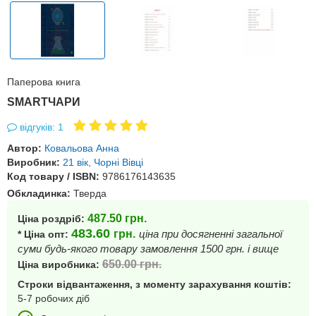
Паперова книга
SMARTЧАРИ
відгуків: 1
Автор:
Ковальова Анна
Виробник:
21 вік, Чорні Вівці
Код товару / ISBN:
9786176143635
Обкладинка:
Тверда
487.50
грн.
Ціна роздріб:
483.60
грн.
ціна при досягненні загальної
* Ціна опт:
суми будь-якого товару замовлення 1500 грн. і вище
650.00
грн.
Ціна виробника:
Строки відвантаження, з моменту зарахування коштів:
5-7 робочих діб