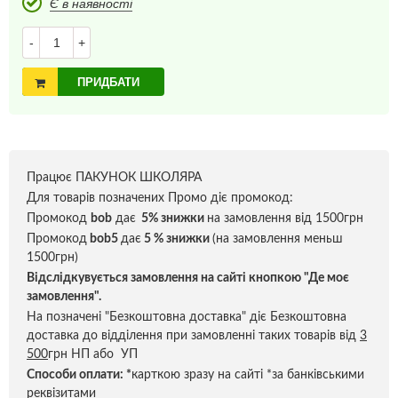
Є в наявності
-
+
ПРИДБАТИ
Працює ПАКУНОК ШКОЛЯРА
Для товарів позначених Промо діє промокод:
Промокод
bob
дає
5% знижки
на замовлення від 1500грн
Промокод
bob5
дає
5 % знижки
(на замовлення меньш
1500грн)
Відслідкувується замовлення на сайті кнопкою "Де моє
замовлення".
На позначені "Безкоштовна доставка" діє Безкоштовна
доставка до відділення при замовленні таких товарів від
3
500
грн НП або УП
Способи оплати:
*
карткою зразу на сайті *за банківськими
реквізитами