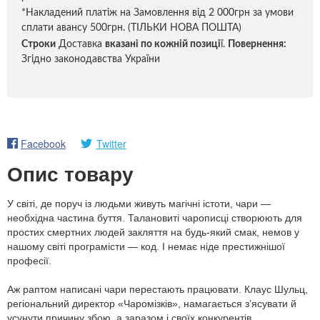
*Накладений платіж на Замовлення від 2 000грн за умови
сплати авансу 500грн. (ТІЛЬКИ НОВА ПОШТА)
Строки
Доставка
вказані по кожній позиці
ї.
Повернення:
Згідно законодавства України
Facebook
Twitter
Опис товару
У світі, де поруч із людьми живуть магічні істоти, чари —
необхідна частина буття. Талановиті чарописці створюють для
простих смертних людей закляття на будь-який смак, немов у
нашому світі програмісти — код. І немає ніде престижнішої
професії.
Аж раптом написані чари перестають працювати. Клаус Шульц,
регіональний директор «Чаромізків», намагається з’ясувати й
усунути причину збою, а заразом і своїх конкурентів.