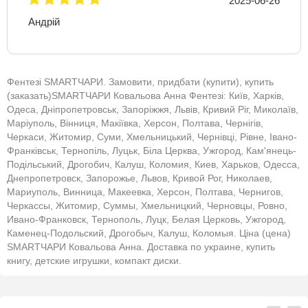
2025-06-26
Андрій
Фентезі SMARTЧАРИ. Замовити, придбати (купити), купить
(заказать)SMARTЧАРИ Ковальова Анна Фентезі: Київ, Харків,
Одеса, Дніпропетровськ, Запоріжжя, Львів, Кривий Ріг, Миколаїв,
Маріуполь, Вінниця, Макіївка, Херсон, Полтава, Чернігів,
Черкаси, Житомир, Суми, Хмельницький, Чернівці, Рівне, Івано-
Франківськ, Тернопіль, Луцьк, Біла Церква, Ужгород, Кам'янець-
Подільський, Дрогобич, Калуш, Коломия, Киев, Харьков, Одесса,
Днепропетровск, Запорожье, Львов, Кривой Рог, Николаев,
Мариуполь, Винница, Макеевка, Херсон, Полтава, Чернигов,
Черкассы, Житомир, Суммы, Хмельницкий, Черновцы, Ровно,
Ивано-Франковск, Тернополь, Луцк, Белая Церковь, Ужгород,
Каменец-Подольский, Дрогобыч, Калуш, Коломыя. Ціна (цена)
SMARTЧАРИ Ковальова Анна. Доставка по украине, купить
книгу, детские игрушки, компакт диски.