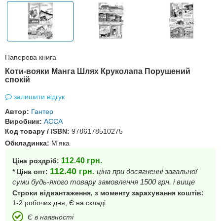
Паперова книга
Коти-вояки Манга Шлях Круколапа Порушений
спокій
залишити відгук
Автор:
Гантер
Виробник:
АССА
Код товару / ISBN:
9786178510275
Обкладинка:
М'яка
112.40
грн.
Ціна роздріб:
112.40
грн.
ціна при досягненні загальної
* Ціна опт:
суми будь-якого товару замовлення 1500 грн. і вище
Строки відвантаження, з моменту зарахування коштів:
1-2 робочих дня, Є на складі
Є в наявності