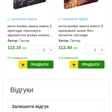
залишити відгук
залишити відгук
3
коти-вояки манга книга 2
коти-вояки манга книга 4
К
пригоди сіросмуга
кривавий шлях бич
п
с
прихисток вояка комікс
початок легенди
к
гантер
Автор:
Гантер
Автор:
Гантер
А
112.10
112.40
3
грн.
грн.
+
-
+
-
+
Є в наявності
Є в наявності
Є
ПРИДБАТИ
ПРИДБАТИ
Відгуки
Залишити відгук