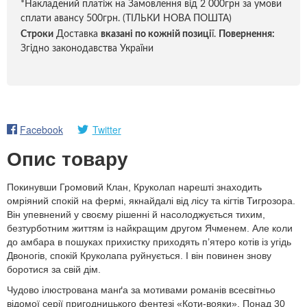
*Накладений платіж на Замовлення від 2 000грн за умови
сплати авансу 500грн. (ТІЛЬКИ НОВА ПОШТА)
Строки
Доставка
вказані по кожній позиці
ї.
Повернення:
Згідно законодавства України
Facebook
Twitter
Опис товару
Покинувши Громовий Клан, Круколап нарешті знаходить
омріяний спокій на фермі, якнайдалі від лісу та кігтів Тигрозора.
Він упевнений у своєму рішенні й насолоджується тихим,
безтурботним життям із найкращим другом Ячменем. Але коли
до амбара в пошуках прихистку приходять п’ятеро котів із угідь
Двоногів, спокій Круколапа руйнується. І він повинен знову
боротися за свій дім.
Чудово ілюстрована манґа за мотивами романів всесвітньо
відомої серії пригодницького фентезі «Коти-вояки». Понад 30