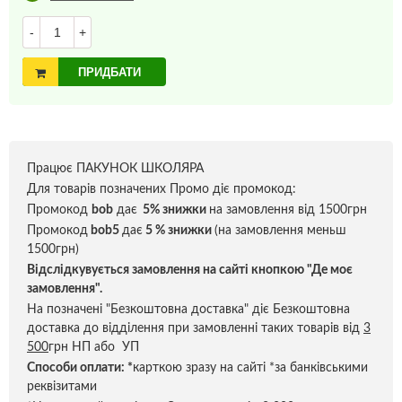
-
+
ПРИДБАТИ
Працює ПАКУНОК ШКОЛЯРА
Для товарів позначених Промо діє промокод:
Промокод
bob
дає
5% знижки
на замовлення від 1500грн
Промокод
bob5
дає
5 % знижки
(на замовлення меньш
1500грн)
Відслідкувується замовлення на сайті кнопкою "Де моє
замовлення".
На позначені "Безкоштовна доставка" діє Безкоштовна
доставка до відділення при замовленні таких товарів від
3
500
грн НП або УП
Способи оплати:
*
карткою зразу на сайті *за банківськими
реквізитами