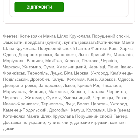
ВІДПРАВИТИ
Фентезі Коти-вояки Манга Шлях Круколапа Порушений спокій.
Замовити, придбати (купити), купить (заказать)Коти-вояки Манга
Шлях Круколапа Порушений спокій Гантер Фентезі: Київ, Харків,
Одеса, Дніпропетровськ, Запоріжжя, Львів, Кривий Ріг, Миколаїв,
Маріуполь, Вінниця, Макіївка, Херсон, Полтава, Чернігів,
Черкаси, Житомир, Суми, Хмельницький, Чернівці, Рівне, Івано-
Франківськ, Тернопіль, Луцьк, Біла Церква, Ужгород, Кам'янець-
Подільський, Дрогобич, Калуш, Коломия, Киев, Харьков, Одесса,
Днепропетровск, Запорожье, Львов, Кривой Рог, Николаев,
Мариуполь, Винница, Макеевка, Херсон, Полтава, Чернигов,
Черкассы, Житомир, Суммы, Хмельницкий, Черновцы, Ровно,
Ивано-Франковск, Тернополь, Луцк, Белая Церковь, Ужгород,
Каменец-Подольский, Дрогобыч, Калуш, Коломыя. Ціна (цена)
Коти-вояки Манга Шлях Круколапа Порушений спокій Гантер.
Доставка по украине, купить книгу, детские игрушки, компакт
диски.