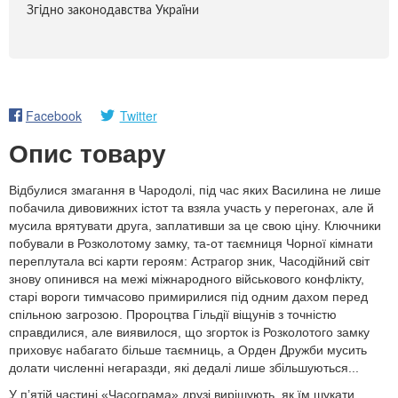
Згідно законодавства України
Facebook
Twitter
Опис товару
Відбулися змагання в Чародолі, під час яких Василина не лише
побачила дивовижних істот та взяла участь у перегонах, але й
мусила врятувати друга, заплативши за це свою ціну. Ключники
побували в Розколотому замку, та-от таємниця Чорної кімнати
переплутала всі карти героям: Астрагор зник, Часодійний світ
знову опинився на межі міжнародного військового конфлікту,
старі вороги тимчасово примирилися під одним дахом перед
спільною загрозою. Пророцтва Гільдії віщунів з точністю
справдилися, але виявилося, що згорток із Розколотого замку
приховує набагато більше таємниць, а Орден Дружби мусить
долати численні негаразди, які дедалі лише збільшуються...
У пʼятій частині «Часограма» друзі вирішують, як їм шукати...