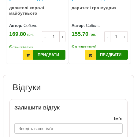
дарителі королі
дарителі гра мудрих
л
майбутнього
к
Автор:
Соболь
Автор:
Соболь
А
169.80
155.70
грн.
грн.
3
+
-
+
-
+
Є в наявності
Є в наявності
Є
ПРИДБАТИ
ПРИДБАТИ
Відгуки
Залишити відгук
Ім'я