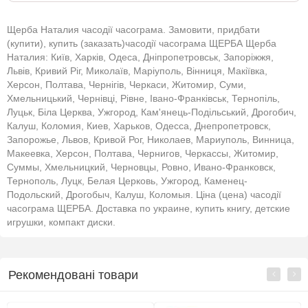
Щерба Наталия часодії часограма. Замовити, придбати
(купити), купить (заказать)часодії часограма ЩЕРБА Щерба
Наталия: Київ, Харків, Одеса, Дніпропетровськ, Запоріжжя,
Львів, Кривий Ріг, Миколаїв, Маріуполь, Вінниця, Макіївка,
Херсон, Полтава, Чернігів, Черкаси, Житомир, Суми,
Хмельницький, Чернівці, Рівне, Івано-Франківськ, Тернопіль,
Луцьк, Біла Церква, Ужгород, Кам'янець-Подільський, Дрогобич,
Калуш, Коломия, Киев, Харьков, Одесса, Днепропетровск,
Запорожье, Львов, Кривой Рог, Николаев, Мариуполь, Винница,
Макеевка, Херсон, Полтава, Чернигов, Черкассы, Житомир,
Суммы, Хмельницкий, Черновцы, Ровно, Ивано-Франковск,
Тернополь, Луцк, Белая Церковь, Ужгород, Каменец-
Подольский, Дрогобыч, Калуш, Коломыя. Ціна (цена) часодії
часограма ЩЕРБА. Доставка по украине, купить книгу, детские
игрушки, компакт диски.
Рекомендовані товари