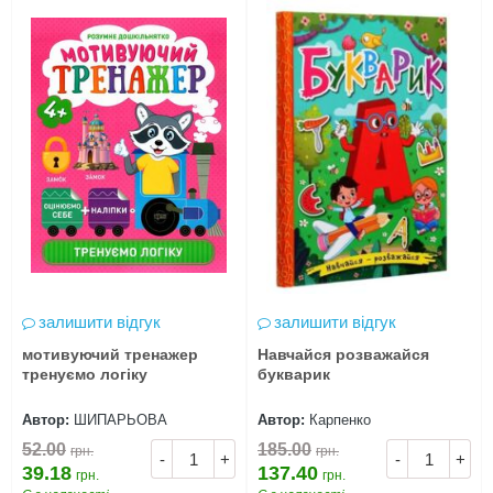
залишити відгук
залишити відгук
мотивуючий тренажер
Навчайся розважайся
тренуємо логіку
букварик
Автор:
ШИПАРЬОВА
Автор:
Карпенко
52.00
185.00
грн.
грн.
-
+
-
+
39.18
137.40
грн.
грн.