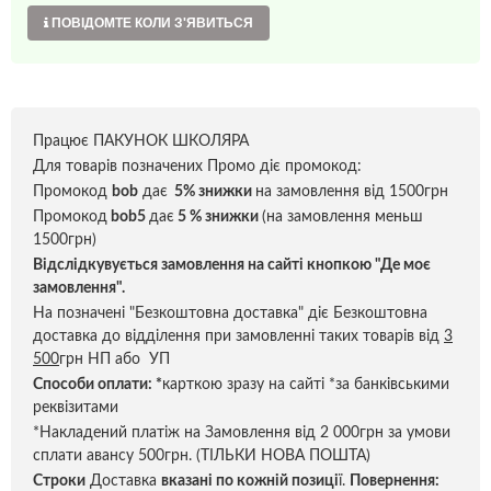
ПОВІДОМТЕ КОЛИ З'ЯВИТЬСЯ
Працює ПАКУНОК ШКОЛЯРА
Для товарів позначених Промо діє промокод:
Промокод
bob
дає
5% знижки
на замовлення від 1500грн
Промокод
bob5
дає
5 % знижки
(на замовлення меньш
1500грн)
Відслідкувується замовлення на сайті кнопкою "Де моє
замовлення".
На позначені "Безкоштовна доставка" діє Безкоштовна
доставка до відділення при замовленні таких товарів від
3
500
грн НП або УП
Способи оплати:
*
карткою зразу на сайті *за банківськими
реквізитами
*Накладений платіж на Замовлення від 2 000грн за умови
сплати авансу 500грн. (ТІЛЬКИ НОВА ПОШТА)
Строки
Доставка
вказані по кожній позиці
ї.
Повернення: