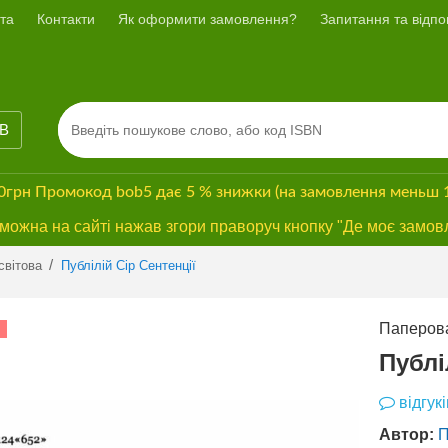
та
Контакти
Як оформити замовлення?
Запитання та відпов
ІВ
00грн
Промокод
bob5
дає
5 % знижки
(на замовлення меньш 
ожна на сайті нажав згори праворуч кнопку "Де моє замов
Previous
Next
/
світова
Публілій Сір Сентенції
Паперова
СУПЕРЗНИЖКА
Публі
відгукі
Автор:
П