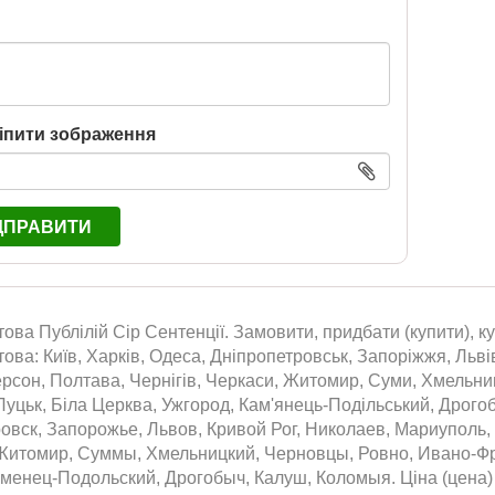
іпити зображення
ДПРАВИТИ
това Публілій Сір Сентенції. Замовити, придбати (купити), ку
това: Київ, Харків, Одеса, Дніпропетровськ, Запоріжжя, Льві
ерсон, Полтава, Чернігів, Черкаси, Житомир, Суми, Хмельниц
Луцьк, Біла Церква, Ужгород, Кам'янець-Подільський, Дрого
овск, Запорожье, Львов, Кривой Рог, Николаев, Мариуполь,
Житомир, Суммы, Хмельницкий, Черновцы, Ровно, Ивано-Фра
менец-Подольский, Дрогобыч, Калуш, Коломыя. Ціна (цена) П