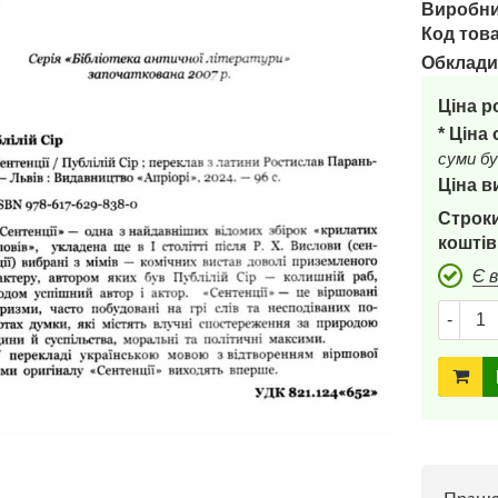
Виробни
Код това
Обклади
Ціна р
* Ціна
суми бу
Ціна в
Строки
коштів
Є 
-