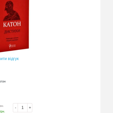
ити відгук
атон
рн.
-
+
грн.