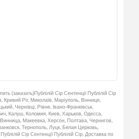
пить (заказать)Публілій Сір Сентенції Публілій Сір
в, Кривий Ріг, Миколаїв, Маріуполь, Вінниця,
ький, Чернівці, Рівне, Івано-Франківськ,
бич, Калуш, Коломия, Киев, Харьков, Одесса,
 Винница, Макеевка, Херсон, Полтава, Чернигов,
нковск, Тернополь, Луцк, Белая Церковь,
ублілій Сір Сентенції Публілій Сір. Доставка по