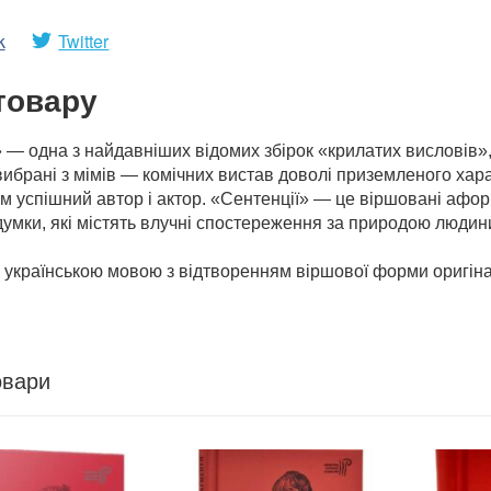
k
Twitter
товару
 — одна з найдавніших відомих збірок «крилатих висловів», у
 вибрані з мімів — комічних вистав доволі приземленого хар
ом успішний автор і актор. «Сентенції» — це віршовані афори
умки, які містять влучні спостереження за природою людини
і українською мовою з відтворенням віршової форми оригін
овари