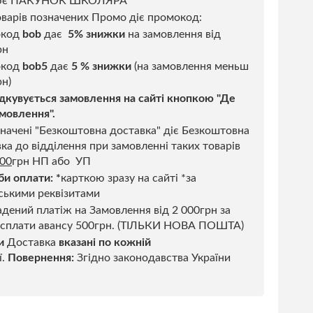
ює ПАКУНОК ШКОЛЯРА
варів позначених Промо діє промокод:
окод
bob
дає
5% знижки
на замовлення від
рн
код
bob5
дає
5 % знижки
(на замовлення меньш
н)
дкувується замовлення на сайті кнопкою "Де
мовлення".
начені "Безкоштовна доставка" діє Безкоштовна
ка до відділення при замовленні таких товарів
500
грн НП або УП
би оплати:
*
карткою зразу на сайті *за
ськими реквізитами
дений платіж на Замовлення від 2 000грн за
 сплати авансу 500грн. (ТІЛЬКИ НОВА ПОШТА)
и
Доставка
вказані по кожній
ї.
Повернення:
Згідно законодавства України