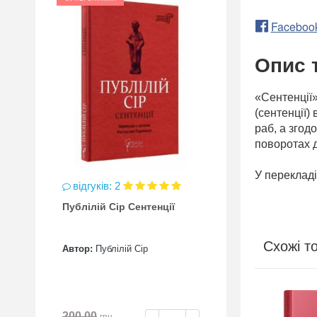
Faceboo
Опис 
«Сентенції»
(сентенції)
раб, а згод
поворотах д
У переклад
відгуків: 2
Публілій Сір Сентенції
Схожі т
Автор:
Публілій Сір
200.00