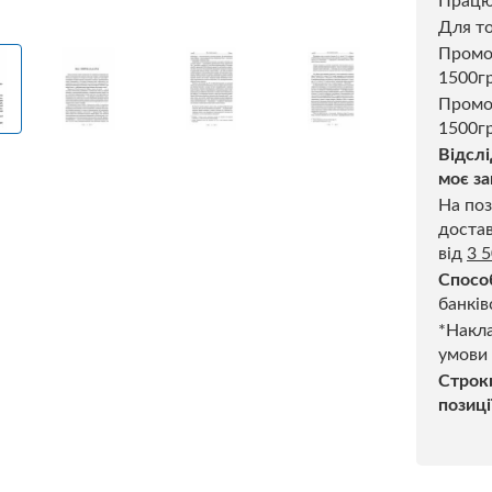
Прац
Для то
Пром
1500г
Промо
1500гр
Відслі
моє за
На поз
достав
від
3 
Спосо
банків
*Накла
умови
Строк
позиці