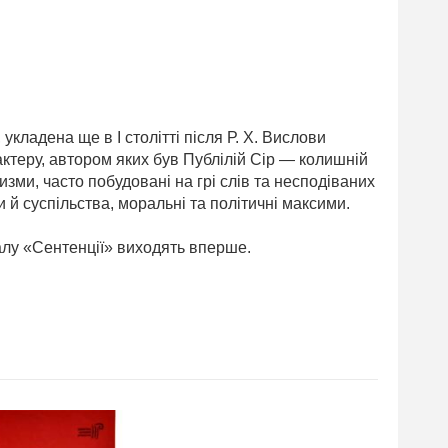
кладена ще в I столітті після Р. Х. Вислови
актеру, автором яких був Публілій Сір — колишній
зми, часто побудовані на грі слів та несподіваних
 й суспільства, моральні та політичні максими.
алу «Сентенції» виходять вперше.