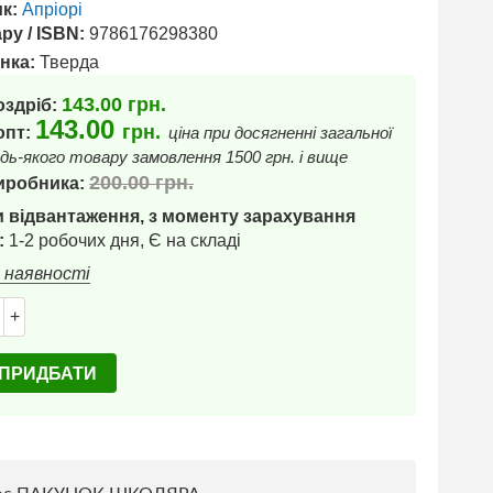
к:
Апріорі
ру / ISBN:
9786176298380
нка:
Тверда
143.00
грн.
оздріб:
143.00
грн.
 опт:
ціна при досягненні загальної
дь-якого товару замовлення 1500 грн. і вище
200.00
грн.
иробника:
 відвантаження, з моменту зарахування
:
1-2 робочих дня, Є на складі
в наявності
+
ПРИДБАТИ