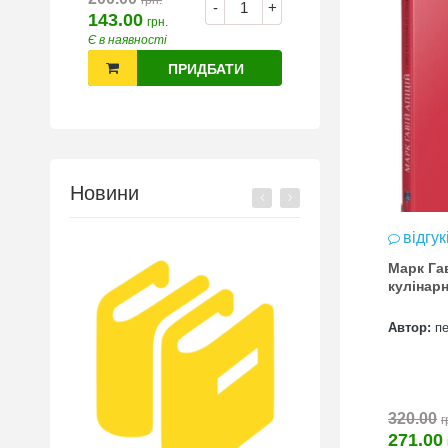
грн.
-
+
143.00
грн.
Є в наявності
ПРИДБАТИ
Новини
відгук
Марк Га
кулінар
Автор:
п
320.00
г
271.00