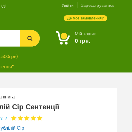
Увійти
Зареєструватись
іді
Де моє замовлення?
Мій кошик
0
грн.
1500грн)
лення".
 книга
СУПЕРЗНИЖКА
лій Сір Сентенції
в: 2
ублілій Сір