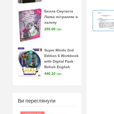
Белла Смугаста
Лапка потрапляє в
халепу
255.00
грн.
Super Minds 2nd
Edition 6 Workbook
with Digital Pack
British English
440.10
грн.
Ви переглянули
СУПЕРЗНИЖКА