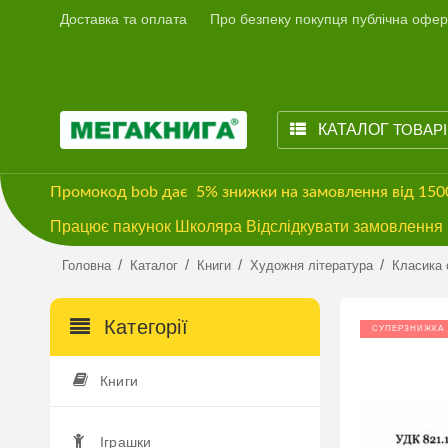
Доставка та оплата
Про безпеку покупця публічна офер
КАТАЛОГ
ТОВАР
Промокод
bob
дає
5% знижки
на замовлення від 15
Працює пакунок Школяра Відслідкувати замовлення м
/
/
/
/
Головна
Каталог
Книги
Художня література
Класика 
Категорії
СУПЕРЗНИЖКА
Книги
Іграшки