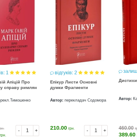
залиш
ів: 1
відгуків: 2
Дистихи
вій Апіцій Про
Епікур Листи Основні
ну справу римлян
думки Фрагменти
Автор:
К
ерекл.Тимошенко
Автор:
перекладач Содомора
210.00
460.00
рн.
грн.
г
-
+
-
+
389.60
грн.