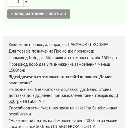
-
+
ПОВІДОМТЕ КОЛИ З'ЯВИТЬСЯ
Кешбек не працює, але працює ПАКУНОК ШКОЛЯРА
Для товарів позначених Промо діє промокод:
Промокод
bob
дає
3% знижки
на замовлення від 1500грн
Промокод
bob5
дає
3 % знижки
(на замовлення меньш
1500грн)
Відслідкувується замовлення на сайті кнопкою "Де моє
замовлення".
На позначені "Безкоштовна доставка" діє Безкоштовна
доставка до відділення при замовленні таких товарів від
3
500
грн НП або УП
Способи оплати:
*
карткою зразу на сайті *за банківськими
реквізитами
*Накладений платіж на Замовлення від 2 000грн за умови
сплати авансу 500грн. (ТІЛЬКИ НОВА ПОШТА)