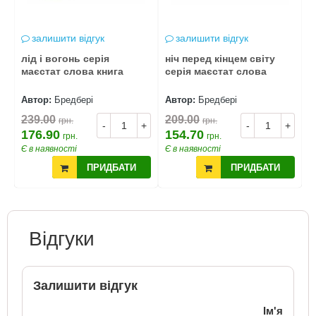
залишити відгук
залишити відгук
т
лід і вогонь серія
ніч перед кінцем світу
4
маєстат слова книга
серія маєстат слова
Г
Автор:
Бредбері
Автор:
Бредбері
А
239.00
209.00
6
грн.
грн.
+
-
+
-
+
176.90
154.70
4
грн.
грн.
Є в наявності
Є в наявності
Є
ПРИДБАТИ
ПРИДБАТИ
Відгуки
Залишити відгук
Ім'я