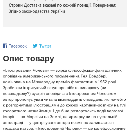
Строки
Доставка
вказані по кожній позиці
ї.
Повернення:
Згідно законодавства України
Facebook
Twitter
Опис товару
«Ілюстрований Чоловік» — збірка філософсько-фантастичних
оповідань американського письменника Рея Бредбері,
номінована на Міжнародну премію фантастики в 1952 році.
Зробивши інтригуючий вступ про нібито випадкову (чи
невипадкову?) зустріч оповідача з Ілюстрованим Чоловіком,
автор пропонує увазі читача вісімнадцять оповідань, які начебто
є розгорнутими ілюстраціями до кожної картинки-розпису на тілі
колоритного незнайомця. І де б не розгортались події чергової
історії — на Марсі чи на Землі, на ярмарку чи на пустельній
автостраді — у центрі уваги автора незмінно залишається
людська натура. «Ілюстрований Чоловік» — це калейдоскопічне