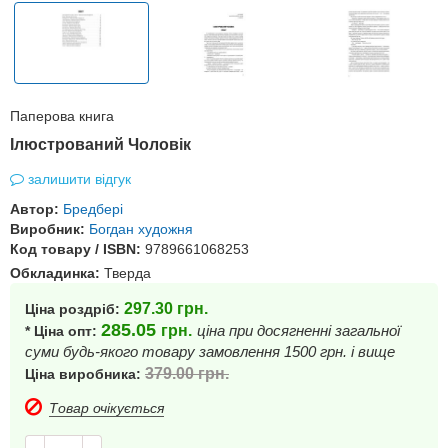
Паперова книга
Ілюстрований Чоловік
залишити відгук
Автор:
Бредбері
Виробник:
Богдан художня
Код товару / ISBN:
9789661068253
Обкладинка:
Тверда
297.30
грн.
Ціна роздріб:
285.05
грн.
ціна при досягненні загальної
* Ціна опт:
суми будь-якого товару замовлення 1500 грн. і вище
379.00
грн.
Ціна виробника:
Товар очікується