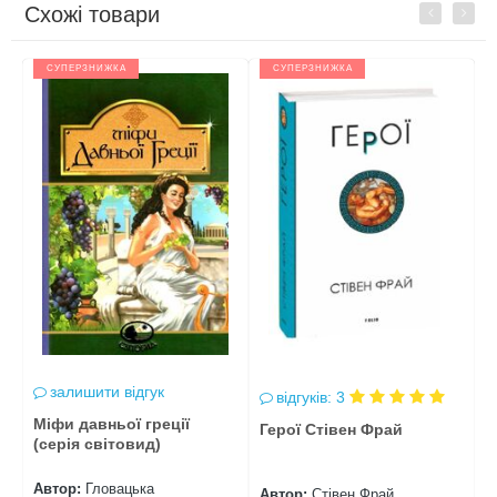
Схожі товари
Previous
Next
СУПЕРЗНИЖКА
СУПЕРЗНИЖКА
залишити відгук
відгуків: 3
Міфи давньої греції
Т
Герої Стівен Фрай
(серія світовид)
Автор:
Гловацька
А
Автор:
Стівен Фрай