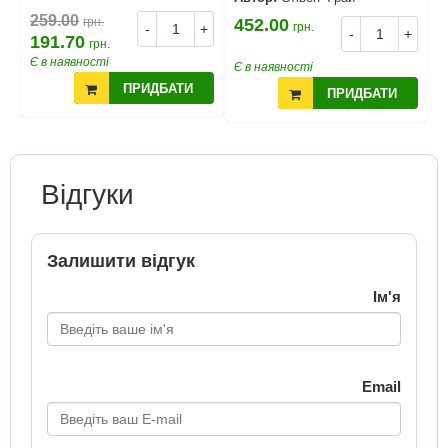
4
259.00
грн.
452.00
грн.
+
-
+
-
+
191.70
грн.
Є в наявності
Є
Є в наявності
ПРИДБАТИ
ПРИДБАТИ
Відгуки
Залишити відгук
Ім'я
Email