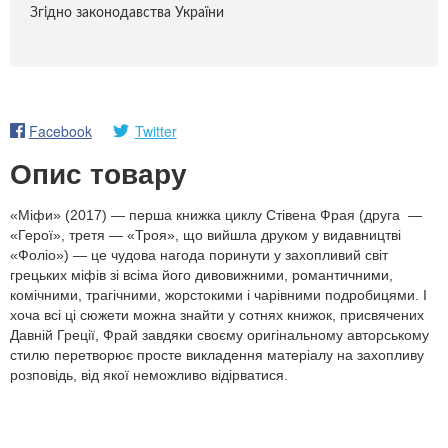
Згідно законодавства України
Facebook
Twitter
Опис товару
«Міфи» (2017) — перша книжка циклу Стівена Фрая (друга —
«Герої», третя — «Троя», що вийшла друком у видавництві
«Фоліо») — це чудова нагода поринути у захопливий світ
грецьких міфів зі всіма його дивовижними, романтичними,
комічними, трагічними, жорстокими і чарівними подробицями. І
хоча всі ці сюжети можна знайти у сотнях книжок, присвячених
Давній Греції, Фрай завдяки своєму оригінальному авторському
стилю перетворює просте викладення матеріалу на захопливу
розповідь, від якої неможливо відірватися.