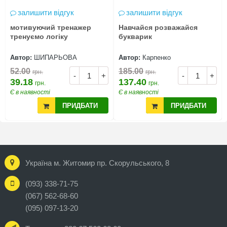
залишити відгук
залишити відгук
мотивуючий тренажер
Навчайся розважайся
тренуємо логіку
букварик
Автор:
ШИПАРЬОВА
Автор:
Карпенко
52.00
185.00
грн.
грн.
-
+
-
+
39.18
137.40
грн.
грн.
Є в наявності
Є в наявності
ПРИДБАТИ
ПРИДБАТИ
Україна м. Житомир пр. Скорульського, 8
(093) 338-71-75
(067) 562-68-60
(095) 097-13-20