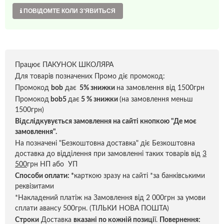
ПОВІДОМТЕ КОЛИ З'ЯВИТЬСЯ
Працює ПАКУНОК ШКОЛЯРА
Для товарів позначених Промо діє промокод:
Промокод
bob
дає
5% знижки
на замовлення від 1500грн
Промокод
bob5
дає
5 % знижки
(на замовлення меньш
1500грн)
Відслідкувується замовлення на сайті кнопкою "Де моє
замовлення".
На позначені "Безкоштовна доставка" діє Безкоштовна
доставка до відділення при замовленні таких товарів від
3
500
грн НП або УП
Способи оплати:
*
карткою зразу на сайті *за банківськими
реквізитами
*Накладений платіж на Замовлення від 2 000грн за умови
сплати авансу 500грн. (ТІЛЬКИ НОВА ПОШТА)
Строки
Доставка
вказані по кожній позиці
ї.
Повернення: