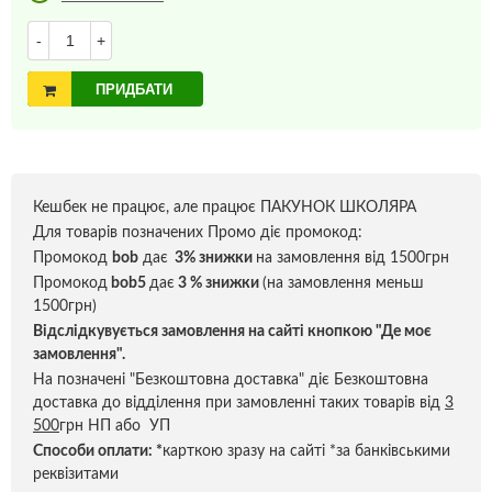
-
+
ПРИДБАТИ
Кешбек не працює, але працює ПАКУНОК ШКОЛЯРА
Для товарів позначених Промо діє промокод:
Промокод
bob
дає
3% знижки
на замовлення від 1500грн
Промокод
bob5
дає
3 % знижки
(на замовлення меньш
1500грн)
Відслідкувується замовлення на сайті кнопкою "Де моє
замовлення".
На позначені "Безкоштовна доставка" діє Безкоштовна
доставка до відділення при замовленні таких товарів від
3
500
грн НП або УП
Способи оплати:
*
карткою зразу на сайті *за банківськими
реквізитами