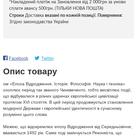
*Накладений платіж на Замовлення від 2 000грн за умови
сплати авансу 500грн. (ТІЛЬКИ НОВА ПОШТА)
Строки
Доставка
вказані по кожній позиці
ї.
Повернення:
Згідно законодавства України
Facebook
Twitter
Опис товару
ом «Епоха Відродження. Історія. Філософія. Наука і техніка»
охоплює період так званого Чинквеченто, тобто висвітлює події,
що відбувалися в різних царинах європейської цивілізації
протягом XVІ століття. В цей період продовжується становлення
модерної Держави і європейської ідентичності в сучасному
розумінні цього слова.
Межею, що відокремлює епоху Відродження від Середньовіччя,
вважається 1492 рік. Саме тоді закінчується Реконкіста, що