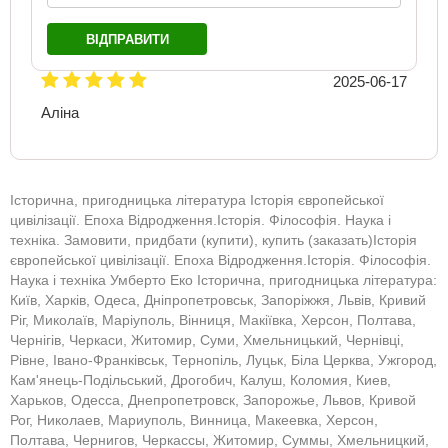
ВІДПРАВИТИ
2025-06-17
Аліна
Історична, пригодницька література Історія європейської
цивілізації. Епоха Відродження.Історія. Філософія. Наука і
техніка. Замовити, придбати (купити), купить (заказать)Історія
європейської цивілізації. Епоха Відродження.Історія. Філософія.
Наука і техніка Умберто Еко Історична, пригодницька література:
Київ, Харків, Одеса, Дніпропетровськ, Запоріжжя, Львів, Кривий
Ріг, Миколаїв, Маріуполь, Вінниця, Макіївка, Херсон, Полтава,
Чернігів, Черкаси, Житомир, Суми, Хмельницький, Чернівці,
Рівне, Івано-Франківськ, Тернопіль, Луцьк, Біла Церква, Ужгород,
Кам'янець-Подільський, Дрогобич, Калуш, Коломия, Киев,
Харьков, Одесса, Днепропетровск, Запорожье, Львов, Кривой
Рог, Николаев, Мариуполь, Винница, Макеевка, Херсон,
Полтава, Чернигов, Черкассы, Житомир, Суммы, Хмельницкий,