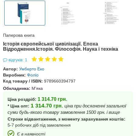
Паперова книга
Історія європейської цивілізації. Епоха
Відродження.Історія. Філософія. Наука і техніка
відгуків: 1
Автор:
Умберто Еко
Виробник:
Фоліо
Код товару / ISBN:
9789660394797
Обкладинка:
М'яка
1 314.70
грн.
Ціна роздріб:
1 314.70
грн.
ціна при досягненні загальної
* Ціна опт:
суми будь-якого товару замовлення 1500 грн. і вище
Строки відвантаження, з моменту зарахування коштів:
5-7 робочих діб під замовлення
Є в наявності