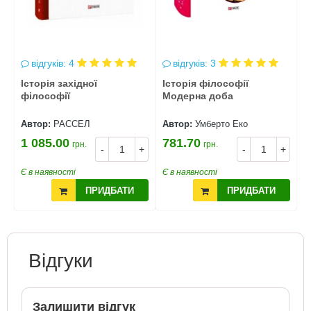
відгуків: 4
відгуків: 3
Історія західної
Історія філософії
П
філософії
Модерна доба
Автор:
РАССЕЛ
Автор:
Умберто Еко
А
1 085.00
781.70
3
грн.
грн.
+
-
+
-
+
Є в наявності
Є в наявності
Є
ПРИДБАТИ
ПРИДБАТИ
Відгуки
Залишити відгук