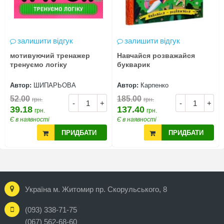
залишити відгук
залишити відгук
мотивуючий тренажер
Навчайся розважайся
тренуємо логіку
букварик
Автор:
ШИПАРЬОВА
Автор:
Карпенко
52.00
185.00
грн.
грн.
-
+
-
+
39.18
137.40
грн.
грн.
Є в наявності
Є в наявності
ПРИДБАТИ
ПРИДБАТИ
Україна м. Житомир пр. Скорульського, 8
(093) 338-71-75
(067) 562-68-60