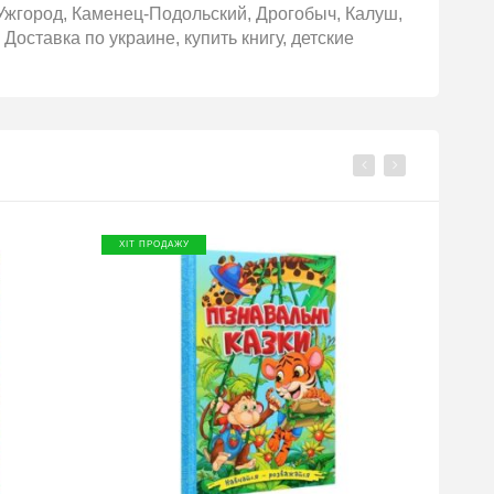
Ужгород, Каменец-Подольский, Дрогобыч, Калуш,
 Доставка по украине, купить книгу, детские
ХІТ ПРОДАЖУ
ХІТ П