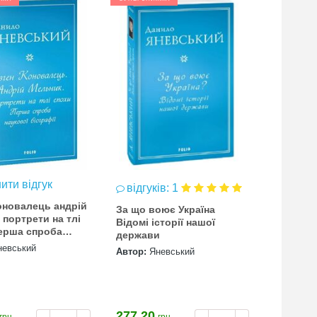
ити відгук
відгуків: 1
відгук
оновалець андрій
За що воює Україна
Формува
 портрети на тлі
Відомі історії нашої
радянськ
ерша спроба
держави
роки XX 
ї біографії МЯКА
невський
Автор:
Яневський
Автор:
Я
277.20
312.70
грн.
грн.