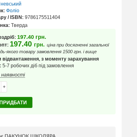
невський
к:
Фоліо
ру / ISBN:
9786175511404
нка:
Тверда
197.40
грн.
оздріб:
197.40
грн.
 опт:
ціна при досягненні загальної
дь-якого товару замовлення 1500 грн. і вище
 відвантаження, з моменту зарахування
:
5-7 робочих діб під замовлення
в наявності
+
ПРИДБАТИ
ює ПАКУНОК ШКОЛЯРА