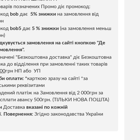
варів позначених Промо діє промокод:
окод
bob
дає
5% знижки
на замовлення від
рн
код
bob5
дає
5 % знижки
(на замовлення меньш
н)
дкувується замовлення на сайті кнопкою "Де
мовлення".
начені "Безкоштовна доставка" діє Безкоштовна
ка до відділення при замовленні таких товарів
500
грн НП або УП
би оплати:
*
карткою зразу на сайті *за
ськими реквізитами
дений платіж на Замовлення від 2 000грн за
 сплати авансу 500грн. (ТІЛЬКИ НОВА ПОШТА)
и
Доставка
вказані по кожній
ї.
Повернення:
Згідно законодавства України