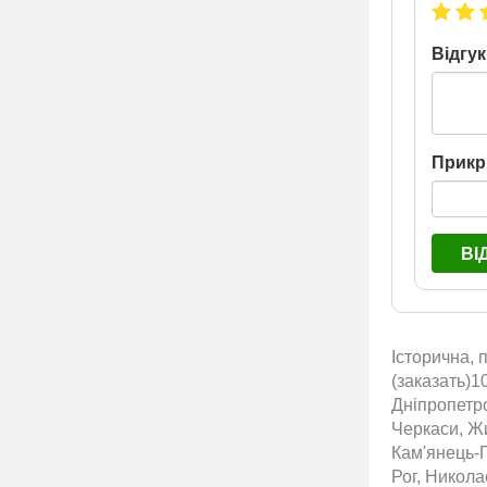
Відгук
Прикр
ВІ
Історична, 
(заказать)1
Дніпропетро
Черкаси, Жи
Кам'янець-П
Рог, Никол