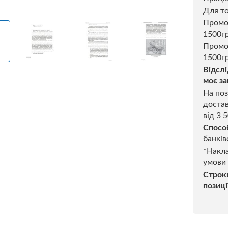
Для то
Пром
1500г
Промо
1500гр
Відслі
моє за
На поз
достав
від
3 
Спосо
банків
*Накла
умови
Строк
позиці