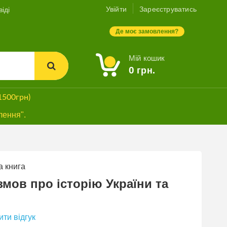
Увійти
Зареєструватись
іді
Де моє замовлення?
Мій кошик
0
грн.
1500грн)
лення".
 книга
СУПЕРЗНИЖКА
змов про історію України та
ти відгук