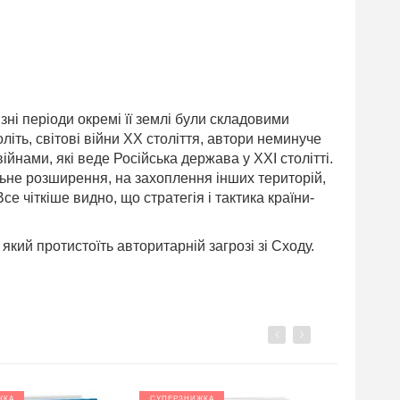
зні періоди окремі її землі були складовими
оліть, світові війни XX століття, автори неминуче
йнами, які веде Російська держава у XXI столітті.
льне розширення, на захоплення інших територій,
 чіткіше видно, що стратегія і тактика країни-
який протистоїть авторитарній загрозі зі Сходу.
Previous
Next
ЖКА
СУПЕРЗНИЖКА
СУПЕРЗНИ