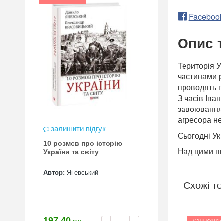
Faceboo
Опис 
Територія У
частинами р
проводять п
З часів Іва
завоювання 
агресора не
залишити відгук
Сьогодні Ук
10 розмов про історію
Над цими п
України та світу
Автор:
Яневський
Схожі т
197.40
СУПЕРЗНИЖКА
СУПЕРЗНИ