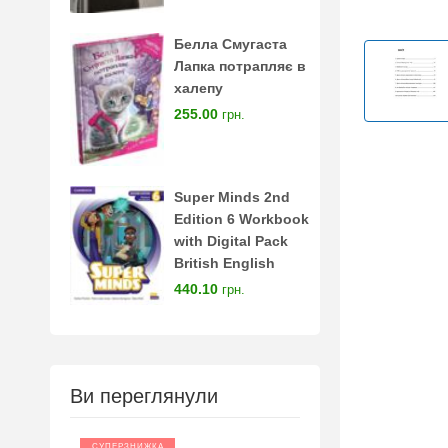
Белла Смугаста
Лапка потрапляє в
халепу
255.00
грн.
Super Minds 2nd
Edition 6 Workbook
with Digital Pack
British English
440.10
грн.
Ви переглянули
СУПЕРЗНИЖКА