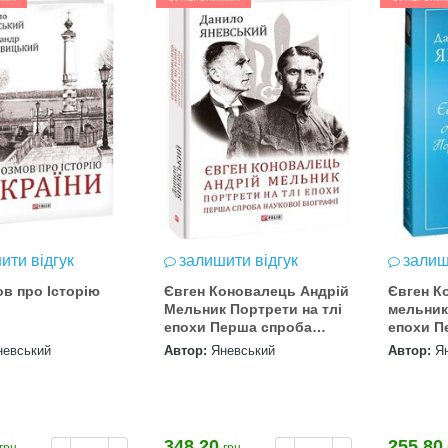
ити відгук
залишити відгук
залиш
ов про Історію
Євген Коновалець Андрій
Євген К
Мельник Портрети на тлі
мельник
епохи Перша спроба
епохи П
наукової біографії
науково
невський
Автор:
Яневський
Автор:
Я
ТВЕРДА
348.20
255.80
грн.
грн.