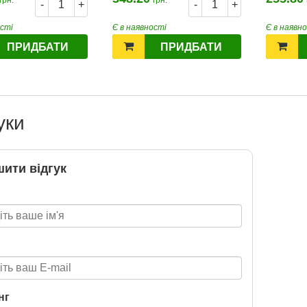
-
+
-
+
ості
Є в наявності
Є в наявн
Підготовка до НМТ 2026
ПРИДБАТИ
ПРИДБАТИ
2020-06-09
Готуйтеся до НМТ 2026 за
посібниками видавництва Ранок
уки
ити відгук
нг