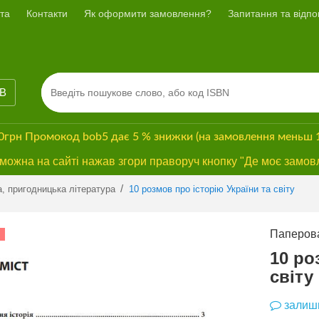
та
Контакти
Як оформити замовлення?
Запитання та відпов
ІВ
00грн
Промокод
bob5
дає
5 % знижки
(на замовлення меньш 
ожна на сайті нажав згори праворуч кнопку "Де моє замов
Previous
Next
/
а, пригодницька література
10 розмов про історію України та світу
Паперова
СУПЕРЗНИЖКА
10 ро
світу
залиши