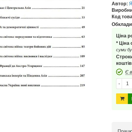
Автор:
Я
Виробни
Код това
Обклади
Ціна р
* Ціна
суми бу
Строки
коштів
Є 
-
Прац