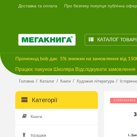
Доставка та оплата
Про безпеку покупця публічна офер
КАТАЛОГ
ТОВАР
Промокод
bob
дає
5% знижки
на замовлення від 15
Працює пакунок Школяра Відслідкувати замовлення м
/
/
/
/
Головна
Каталог
Книги
Художня література
Історичн
Категорії
СУПЕРЗНИЖКА
Книги
Іграшки