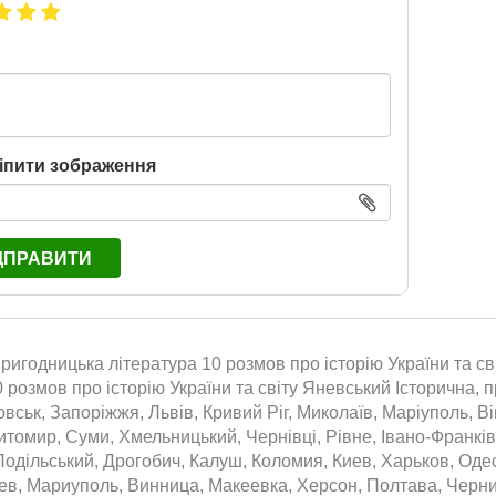
іпити зображення
ДПРАВИТИ
пригодницька література 10 розмов про історію України та сві
0 розмов про історію України та світу Яневський Історична, п
вськ, Запоріжжя, Львів, Кривий Ріг, Миколаїв, Маріуполь, Ві
томир, Суми, Хмельницький, Чернівці, Рівне, Івано-Франківс
одільський, Дрогобич, Калуш, Коломия, Киев, Харьков, Оде
аев, Мариуполь, Винница, Макеевка, Херсон, Полтава, Черн