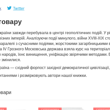
k
Twitter
товару
країни завжди перебувала в центрі геополітичних подій. У рі
ізних імперій. Аналізуючи події минулого, війни XVIII-XIX ст
аралелі з сучасними подіями, жорстокими загарбницькими ві
на IV Грозного Московська держава взяла курс на територіа
народів, їхнє винищення, уніфікацію звірячими методами. Все
 змінилися.
раїна — східний форпост західної демократичної цивілізації, 
итаннями і розмірковують автори нашої книжки.
овари
ЖКА
СУПЕРЗНИЖКА
СУПЕРЗНИ