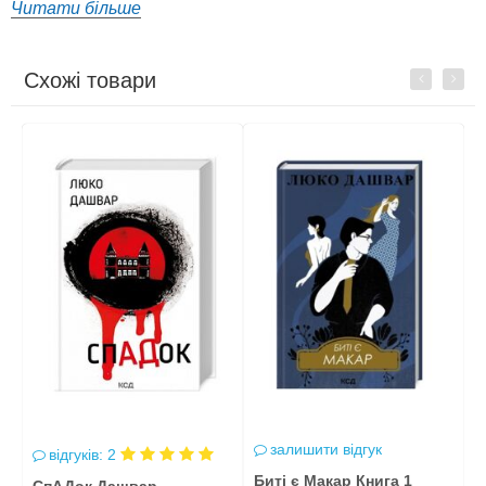
Читати більше
Схожі товари
Previous
Next
залишити відгук
відгуків: 2
Биті є Макар Книга 1
Б