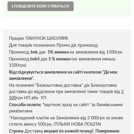
ПОВІДОМТЕ КОЛИ З'ЯВИТЬСЯ
Працює ПАКУНОК ШКОЛЯРА
Для товарів позначених Промо діє промокод:
Промокод
bob
дає
5% знижки
на замовлення від 1500грн
Промокод
bob5
дає
5 % знижки
(на замовлення меньш
1500грн)
Відслідкувується замовлення на сайті кнопкою "Де моє
замовлення".
На позначені "Безкоштовна доставка" діє Безкоштовна
доставка до відділення при замовленні таких товарів від
3
500
грн НП або УП
Способи оплати:
*
карткою зразу на сайті *за банківськими
реквізитами
*Накладений платіж на Замовлення від 2 000грн за умови
сплати авансу 500грн. (ТІЛЬКИ НОВА ПОШТА)
Строки
Доставка
вказані по кожній позиці
ї.
Повернення: