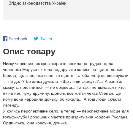
Згідно законодавства України
Facebook
Twitter
Опис товару
Низку червоних, як кров, коралів носила на грудях горда
чорноока Маруся і хотіла подарувати колись на щастя доньці...
Вірила, що знає, яке воно, те щастя. Та хіба жінці це вирішувати
— не долі? Бо жінка думала: «Що люди скажуть?..» А вони ж
скажуть, приліпиться — не обірвеш... Та так і не дізнався ніхто,
як на неї, чужу дружину, щоночі, все життя чекав Степан. Це
йому вона народила доньку, бо кохала... А тоді люди склали
легенду...
У колись перспективне село, а тепер — перспективне місце для
гольф-клубу і розкішних маєтків приїздить з-за кордону Руслана
Ординська, юна красуня, донька...