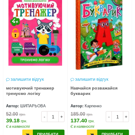
залишити відгук
залишити відгук
мотивуючий тренажер
Навчайся розважайся
тренуємо логіку
букварик
Автор:
ШИПАРЬОВА
Автор:
Карпенко
52.00
185.00
грн.
грн.
-
+
-
+
39.18
137.40
грн.
грн.
Є в наявності
Є в наявності
ПРИДБАТИ
ПРИДБАТИ