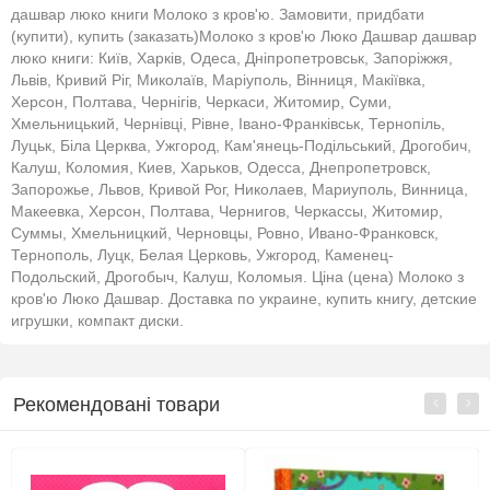
дашвар люко книги Молоко з кров'ю. Замовити, придбати
(купити), купить (заказать)Молоко з кров'ю Люко Дашвар дашвар
люко книги: Київ, Харків, Одеса, Дніпропетровськ, Запоріжжя,
Львів, Кривий Ріг, Миколаїв, Маріуполь, Вінниця, Макіївка,
Херсон, Полтава, Чернігів, Черкаси, Житомир, Суми,
Хмельницький, Чернівці, Рівне, Івано-Франківськ, Тернопіль,
Луцьк, Біла Церква, Ужгород, Кам'янець-Подільський, Дрогобич,
Калуш, Коломия, Киев, Харьков, Одесса, Днепропетровск,
Запорожье, Львов, Кривой Рог, Николаев, Мариуполь, Винница,
Макеевка, Херсон, Полтава, Чернигов, Черкассы, Житомир,
Суммы, Хмельницкий, Черновцы, Ровно, Ивано-Франковск,
Тернополь, Луцк, Белая Церковь, Ужгород, Каменец-
Подольский, Дрогобыч, Калуш, Коломыя. Ціна (цена) Молоко з
кров'ю Люко Дашвар. Доставка по украине, купить книгу, детские
игрушки, компакт диски.
Рекомендовані товари