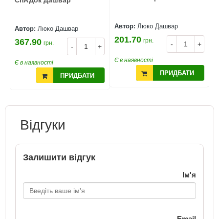
СпАДок Дашвар
Автор:
Люко Дашвар
А
Автор:
Люко Дашвар
201.70
2
367.90
грн.
грн.
+
-
+
-
+
Є в наявності
Є
Є в наявності
ПРИДБАТИ
ПРИДБАТИ
Відгуки
Залишити відгук
Ім'я
Email