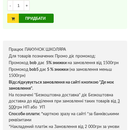
-
+
ПРИДБАТИ
Працює ПАКУНОК ШКОЛЯРА
Для товарів позначених Промо діє промокод:
Промокод
bob
дає
5% знижки
на замовлення від 1500грн
Промокод
bob5
дає
5 % знижки
(на замовлення меньш
1500грн)
Відслідкувується замовлення на сайті кнопкою "Де моє
замовлення".
На позначені "Безкоштовна доставка" діє Безкоштовна
доставка до відділення при замовленні таких товарів від
3
500
грн НП або УП
Способи оплати:
*
карткою зразу на сайті *за банківськими
реквізитами
*Накладений платіж на Замовлення від 2 000грн за умови