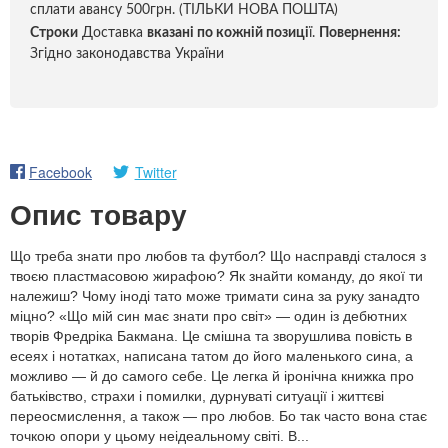
сплати авансу 500грн. (ТІЛЬКИ НОВА ПОШТА)
Строки
Доставка
вказані по кожній позиці
ї.
Повернення:
Згідно законодавства України
Facebook
Twitter
Опис товару
Що треба знати про любов та футбол? Що насправді сталося з
твоєю пластмасовою жирафою? Як знайти команду, до якої ти
належиш? Чому іноді тато може тримати сина за руку занадто
міцно? «Що мій син має знати про світ» — один із дебютних
творів Фредріка Бакмана. Це смішна та зворушлива повість в
есеях і нотатках, написана татом до його маленького сина, а
можливо — й до самого себе. Це легка й іронічна книжка про
батьківство, страхи і помилки, дурнуваті ситуації і життєві
переосмислення, а також — про любов. Бо так часто вона стає
точкою опори у цьому неідеальному світі. В...