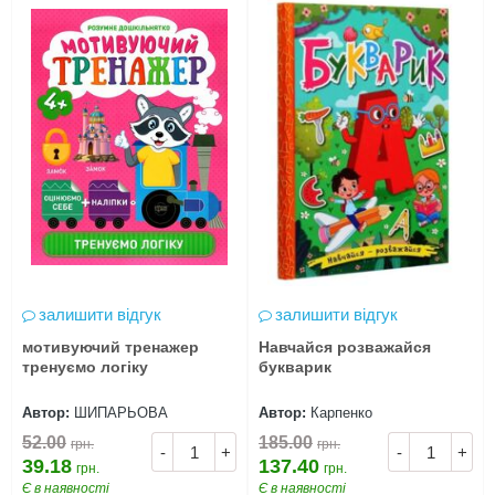
залишити відгук
залишити відгук
мотивуючий тренажер
Навчайся розважайся
тренуємо логіку
букварик
Автор:
ШИПАРЬОВА
Автор:
Карпенко
52.00
185.00
грн.
грн.
-
+
-
+
39.18
137.40
грн.
грн.
Є в наявності
Є в наявності