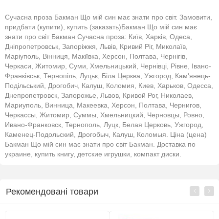
Сучасна проза Бакман Що мій син має знати про світ. Замовити,
придбати (купити), купить (заказать)Бакман Що мій син має
знати про світ Бакман Сучасна проза: Київ, Харків, Одеса,
Дніпропетровськ, Запоріжжя, Львів, Кривий Ріг, Миколаїв,
Маріуполь, Вінниця, Макіївка, Херсон, Полтава, Чернігів,
Черкаси, Житомир, Суми, Хмельницький, Чернівці, Рівне, Івано-
Франківськ, Тернопіль, Луцьк, Біла Церква, Ужгород, Кам'янець-
Подільський, Дрогобич, Калуш, Коломия, Киев, Харьков, Одесса,
Днепропетровск, Запорожье, Львов, Кривой Рог, Николаев,
Мариуполь, Винница, Макеевка, Херсон, Полтава, Чернигов,
Черкассы, Житомир, Суммы, Хмельницкий, Черновцы, Ровно,
Ивано-Франковск, Тернополь, Луцк, Белая Церковь, Ужгород,
Каменец-Подольский, Дрогобыч, Калуш, Коломыя. Ціна (цена)
Бакман Що мій син має знати про світ Бакман. Доставка по
украине, купить книгу, детские игрушки, компакт диски.
Рекомендовані товари