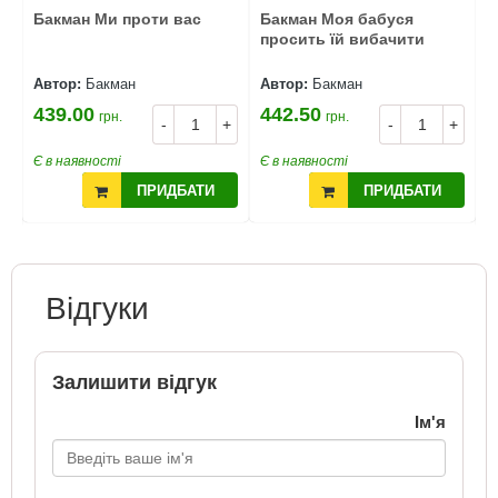
Бакман Ми проти вас
Бакман Моя бабуся
Б
просить їй вибачити
Автор:
Бакман
Автор:
Бакман
А
439.00
442.50
грн.
грн.
5
-
+
-
+
+
Є в наявності
Є в наявності
Є
ПРИДБАТИ
ПРИДБАТИ
Відгуки
Залишити відгук
Ім'я