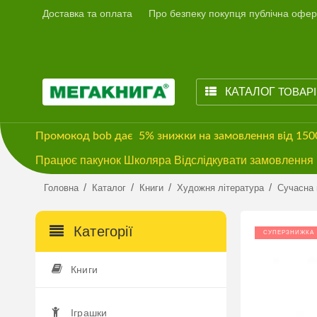
Доставка та оплата
Про безпеку покупця публічна офер
КАТАЛОГ
ТОВАР
Промокод
bob
дає
5% знижки
на замовлення від 15
Працює пакунок Школяра Відслідкувати замовлення м
/
/
/
/
Головна
Каталог
Книги
Художня література
Сучасна 
Категорії
СУПЕРЗНИЖКА
Книги
Іграшки