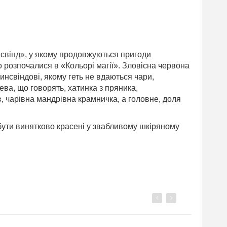
нсвінд», у якому продовжуються пригоди
 розпочалися в «Кольорі магії». Зловісна червона
инсвіндові, якому геть не вдаються чари,
ва, що говорять, хатинка з пряника,
в, чарівна мандрівна крамничка, а головне, доля
бути винятково красені у звабливому шкіряному
Previous
Next