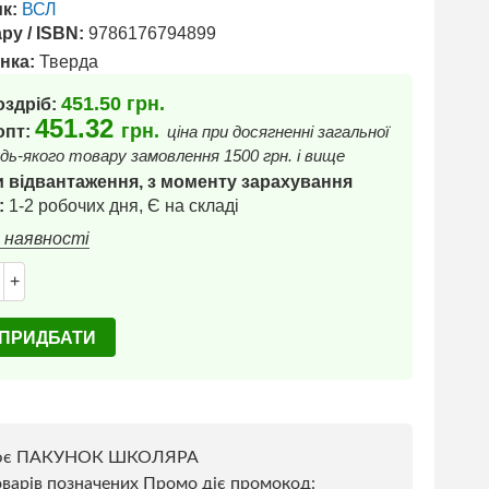
к:
ВСЛ
ру / ISBN:
9786176794899
нка:
Тверда
451.50
грн.
оздріб:
451.32
грн.
 опт:
ціна при досягненні загальної
дь-якого товару замовлення 1500 грн. і вище
 відвантаження, з моменту зарахування
:
1-2 робочих дня, Є на складі
в наявності
+
ПРИДБАТИ
ює ПАКУНОК ШКОЛЯРА
варів позначених Промо діє промокод: