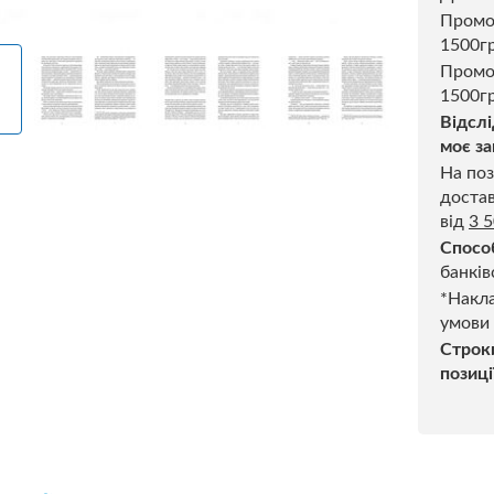
Пром
1500г
Промо
1500гр
Відслі
моє за
На поз
достав
від
3 
Спосо
банків
*Накла
умови
Строк
позиці