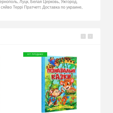
рнополь, Луцк, Белая Церковь, Ужгород,
яйво Террі Пратчетт. Доставка по украине,
ХІТ ПРОДАЖУ
ХІТ П