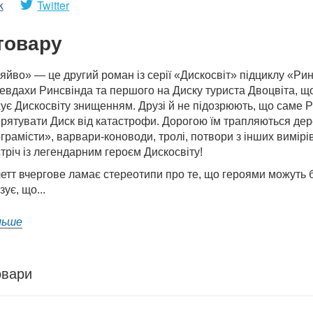
k
Twitter
товару
йво» — це другий роман із серії «Дискосвіт» підциклу «Ри
евдахи Ринсвінда та першого на Диску туриста Двоцвіта, що
ує Дискосвіту знищенням. Друзі й не підозрюють, що саме Р
рятувати Диск від катастрофи. Дорогою їм трапляються дере
грамісти», варвари-коноводи, тролі, потвори з інших вимірі
стріч із легендарним героєм Дискосвіту!
етт вчергове ламає стереотипи про те, що героями можуть 
зує, що...
льше
овари