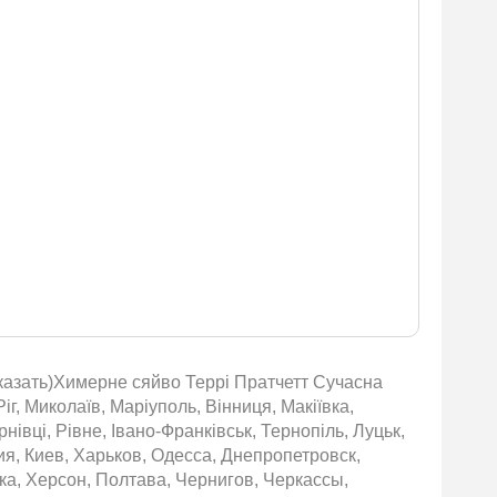
аказать)Химерне сяйво Террі Пратчетт Сучасна
іг, Миколаїв, Маріуполь, Вінниця, Макіївка,
івці, Рівне, Івано-Франківськ, Тернопіль, Луцьк,
ия, Киев, Харьков, Одесса, Днепропетровск,
ка, Херсон, Полтава, Чернигов, Черкассы,