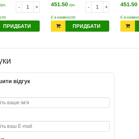
451.50
451.50
грн.
грн.
-
+
-
+
ості
Є в наявності
Є в наявн
Т 2026
ПРИДБАТИ
ПРИДБАТИ
2026-06-18
6 за
цтва Ранок
уки
ити відгук