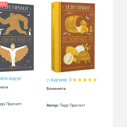
ЖКА
СУПЕРЗНИ
ити відгук
залиш
відгуків: 3
ноги
Ерік
Боженята
ррі Пратчетт
Автор:
Те
Автор:
Террі Пратчетт