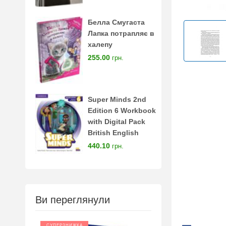
Белла Смугаста
Лапка потрапляє в
халепу
255.00
грн.
Super Minds 2nd
Edition 6 Workbook
with Digital Pack
British English
440.10
грн.
Ви переглянули
СУПЕРЗНИЖКА