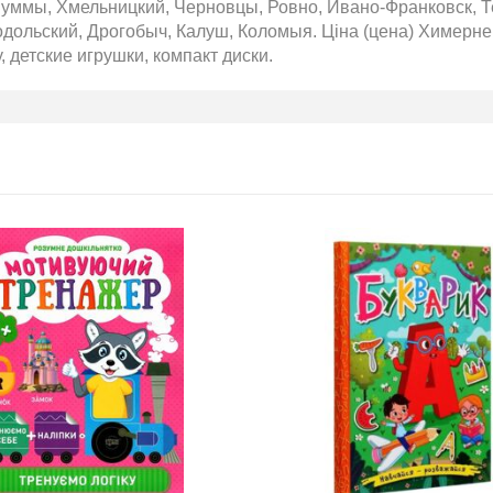
уммы, Хмельницкий, Черновцы, Ровно, Ивано-Франковск, Те
ольский, Дрогобыч, Калуш, Коломыя. Ціна (цена) Химерне с
у, детские игрушки, компакт диски.