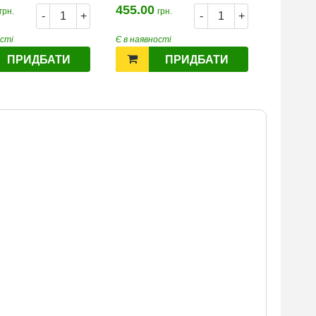
455.00
328.40
грн.
грн.
-
+
-
+
ості
Є в наявності
Є в наявн
ПРИДБАТИ
ПРИДБАТИ