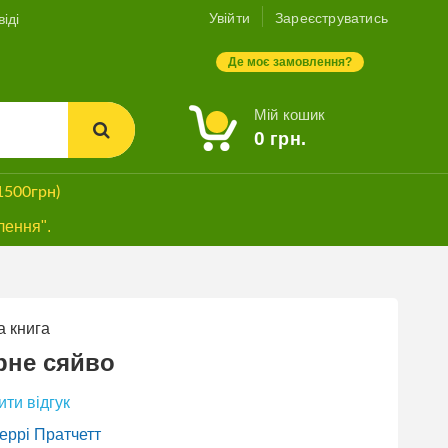
Увійти
Зареєструватись
іді
Де моє замовлення?
Мій кошик
0
грн.
1500грн)
лення".
 книга
СУПЕРЗНИЖКА
рне сяйво
ти відгук
еррі Пратчетт