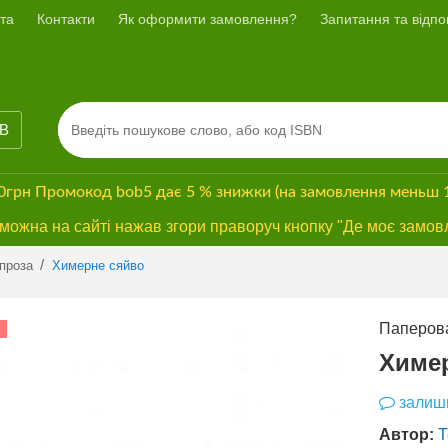
та
Контакти
Як оформити замовлення?
Запитання та відпов
ІВ
00грн
Промокод
bob5
дає
5 % знижки
(на замовлення меньш 
ожна на сайті нажав згори праворуч кнопку "Де моє замов
Previous
Next
/
проза
Химерне сяйво
Паперова
СУПЕРЗНИЖКА
Химе
залиши
Автор:
Т