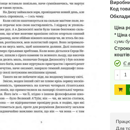
Виробни
Код това
Обклади
Ціна р
* Ціна
суми бу
Строки
коштів
Є 
-
Прац
Для то