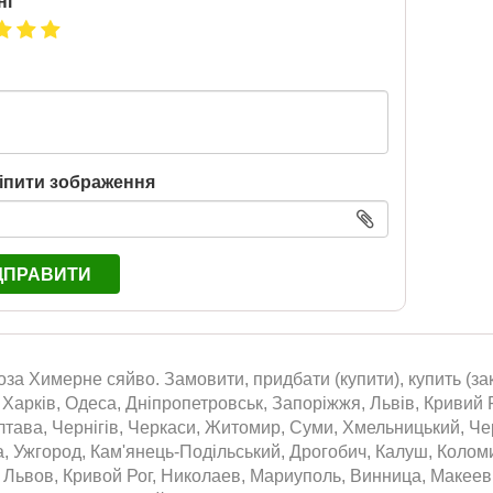
нг
іпити зображення
ДПРАВИТИ
за Химерне сяйво. Замовити, придбати (купити), купить (з
, Харків, Одеса, Дніпропетровськ, Запоріжжя, Львів, Кривий Р
тава, Чернігів, Черкаси, Житомир, Суми, Хмельницький, Черн
, Ужгород, Кам'янець-Подільський, Дрогобич, Калуш, Колом
 Львов, Кривой Рог, Николаев, Мариуполь, Винница, Макеев