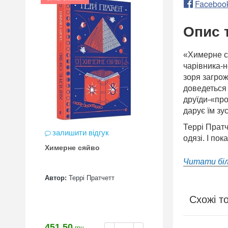
Faceboo
Опис 
«Химерне ся
чарівника-н
зоря загрож
доведеться 
друїди-«про
дарує їм зу
Террі Пратч
залишити відгук
одязі. І пока
Химерне сяйво
Читати бі
Автор:
Террі Пратчетт
Схожі т
451.50