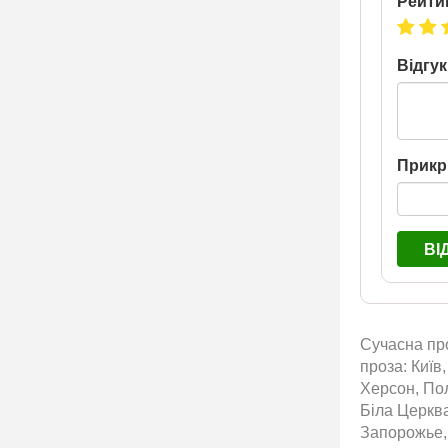
Рейти
Відгук
Прикр
ВІ
Сучасна про
проза: Київ
Херсон, Пол
Біла Церква
Запорожье,