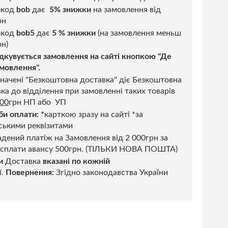
окод
bob
дає
5% знижки
на замовлення від
рн
код
bob5
дає
5 % знижки
(на замовлення меньш
н)
дкувується замовлення на сайті кнопкою "Де
мовлення".
начені "Безкоштовна доставка" діє Безкоштовна
ка до відділення при замовленні таких товарів
500
грн НП або УП
би оплати:
*
карткою зразу на сайті *за
ськими реквізитами
дений платіж на Замовлення від 2 000грн за
 сплати авансу 500грн. (ТІЛЬКИ НОВА ПОШТА)
и
Доставка
вказані по кожній
ї.
Повернення:
Згідно законодавства України