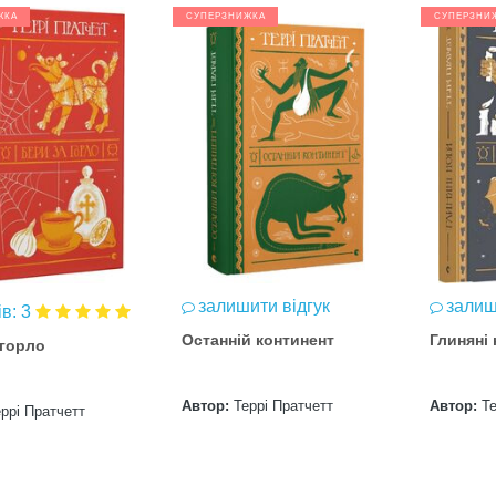
ЖКА
СУПЕРЗНИЖКА
СУПЕРЗНИ
залишити відгук
залиш
ів: 3
Останній континент
Глиняні 
 горло
Автор:
Террі Пратчетт
Автор:
Те
ррі Пратчетт