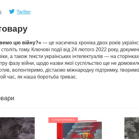
k
Twitter
товару
звемо цю війну?»
— це насичена хроніка двох років українсь
 століть тому. Ключові події від 24 лютого 2022 року, докуме
іки, а також тексти українських інтелектуалів — на сторінка
стру фазу війни, щодо назви якої суспільство ще не домовило
тив, волонтеримо, дістаємо міжнародну підтримку, творимо і
той час, як наша боротьба триває.
овари
СУПЕРЗНИЖКА