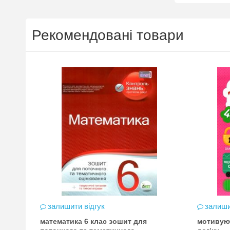
Рекомендовані товари
залишити відгук
залиши
математика 6 клас зошит для
мотивую