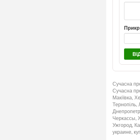
Прикр
ВІ
Сучасна про
Сучасна про
Макіївка, Х
Тернопіль, 
Днепропетр
Черкассы, 
Ужгород, Ка
украине, ку