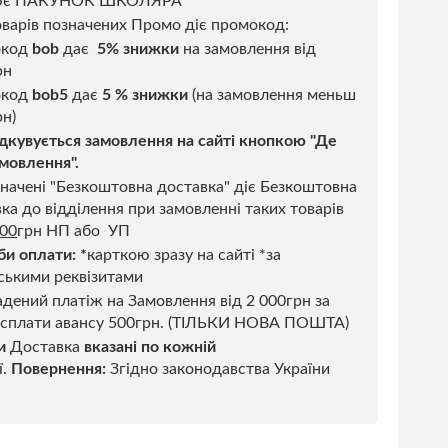
ює ПАКУНОК ШКОЛЯРА
варів позначених Промо діє промокод:
окод
bob
дає
5% знижки
на замовлення від
рн
код
bob5
дає
5 % знижки
(на замовлення меньш
н)
дкувується замовлення на сайті кнопкою "Де
мовлення".
начені "Безкоштовна доставка" діє Безкоштовна
ка до відділення при замовленні таких товарів
500
грн НП або УП
би оплати:
*
карткою зразу на сайті *за
ськими реквізитами
дений платіж на Замовлення від 2 000грн за
 сплати авансу 500грн. (ТІЛЬКИ НОВА ПОШТА)
и
Доставка
вказані по кожній
ї.
Повернення:
Згідно законодавства України