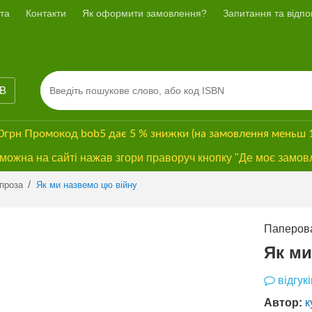
та
Контакти
Як оформити замовлення?
Запитання та відпов
ІВ
00грн
Промокод
bob5
дає
5 % знижки
(на замовлення меньш 
ожна на сайті нажав згори праворуч кнопку "Де моє замов
Previous
Next
/
проза
Як ми назвемо цю війну
Паперова
Як ми
відгукі
Автор:
к