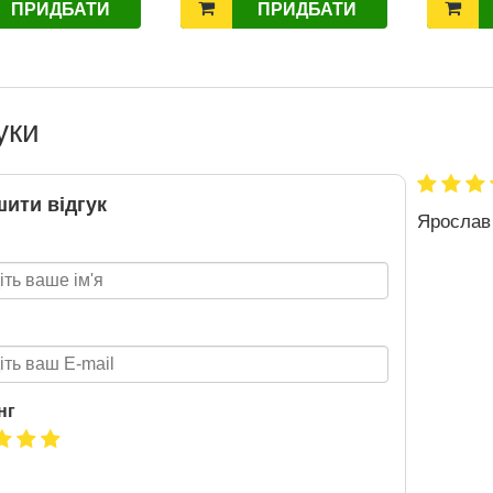
ПРИДБАТИ
ПРИДБАТИ
Т 2026
Нова пошта та BMW
розігрують автомобіль!
уки
2020-06-09
6 за
Нова пошта та BMW розігрують
цтва Ранок
автомобіль! Пам’ятайте: кожна
посилка — це один шанс стати
ити відгук
власником нового автомобіля.
Ярослав
Період дії акції: 15.06 - 31.07
Механіка: отримуй одну посилку
Новою поштою і приймай
участь в розіграші авто. Кожна
посилка = 1 шанс на виграш
Максимальна кількість шансів -
15 Реєстрація в акції за номером
телефону Сторінка
нг
акції: http://novaposhta.ua/win_bmw