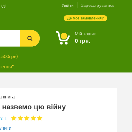
Увійти
Зареєструватись
іді
Де моє замовлення?
Мій кошик
0
грн.
1500грн)
лення".
 книга
 назвемо цю війну
в: 1
упити