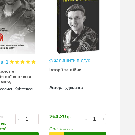
залишити відгук
ів: 1
відгук
Історії та війни
ологія і
Війна з 
ія воїна в часи
а миру
Автор:
Гудименко
россман Крістенсен
Автор:
А
264.20
350.00
рн.
грн.
г
-
+
-
+
262.50
грн.
ості
Є в наявності
Є в наявн