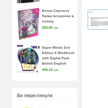
Белла Смугаста
Лапка потрапляє в
халепу
255.00
грн.
Super Minds 2nd
Edition 6 Workbook
with Digital Pack
British English
440.10
грн.
Ви переглянули