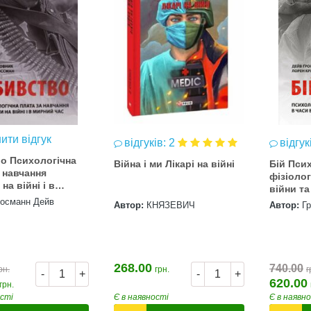
ити відгук
відгуків: 2
відгук
о Психологічна
Війна і ми Лікарі на війні
Бій Псих
 навчання
фізіолог
на війні і в
війни т
час
росманн Дейв
Автор:
КНЯЗЕВИЧ
Автор:
Г
268.00
740.00
рн.
грн.
г
-
+
-
+
620.00
грн.
ості
Є в наявності
Є в наявн