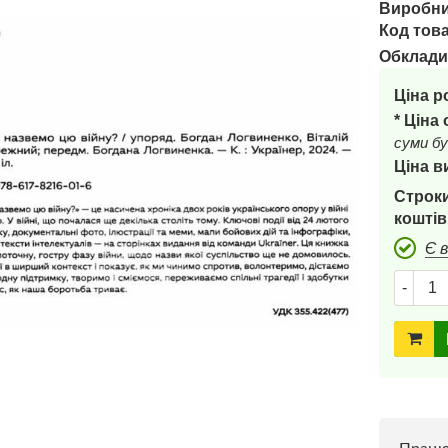
Виробни
Код това
Обклади
Ціна р
* Ціна
суми бу
Ціна в
Строки
коштів
Є 
-