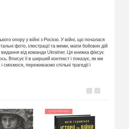
кого опору у війні з Росією. У війні, що почалася
нтальні фото, ілюстрації та меми, мапи бойових дій
х видання від команди Ukraїner. Ця книжка фіксує
сь. Вписує її в ширший контекст і показує, як ми
 сміємося, переживаємо спільні трагедії і
Previous
Next
СУПЕРЗНИЖКА