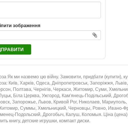
іпити зображення
ДПРАВИТИ
за Як ми назвемо цю війну. Замовити, придбати (купити), ку
за: Київ, Харків, Одеса, Дніпропетровськ, Запоріжжя, Львів,
ерсон, Полтава, Чернігів, Черкаси, Житомир, Суми, Хмельниц
Луцьк, Біла Церква, Ужгород, Кам'янець-Подільський, Дрого
овск, Запорожье, Львов, Кривой Рог, Николаев, Мариуполь,
Житомир, Суммы, Хмельницкий, Черновцы, Ровно, Ивано-Фра
менец-Подольский, Дрогобыч, Калуш, Коломыя. Ціна (цена) 
пить книгу, детские игрушки, компакт диски.