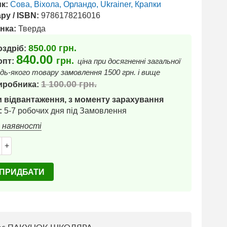
к:
Сова, Віхола, Орландо, Ukrainer, Крапки
ру / ISBN:
9786178216016
нка:
Тверда
850.00
грн.
оздріб:
840.00
грн.
 опт:
ціна при досягненні загальної
дь-якого товару замовлення 1500 грн. і вище
1 100.00
грн.
иробника:
 відвантаження, з моменту зарахування
:
5-7 робочих дня під Замовлення
в наявності
+
ПРИДБАТИ