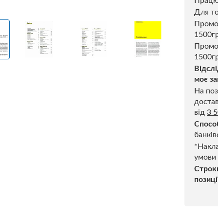
Прац
Для то
Пром
1500г
Промо
1500гр
Відслі
моє за
На поз
достав
від
3 
Спосо
банків
*Накла
умови
Строк
позиці