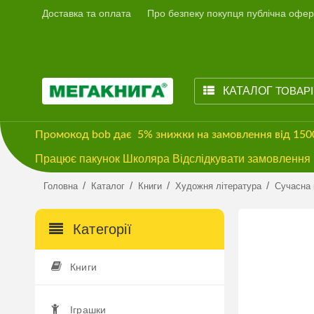
Доставка та оплата
Про безпеку покупця публічна офер
КАТАЛОГ
ТОВАР
Промокод
bob
дає
5% знижки
на замовлення від 15
Працює пакунок Школяра Відслідкувати замовлення м
/
/
/
/
Головна
Каталог
Книги
Художня література
Сучасна 
Категорії
Книги
Іграшки