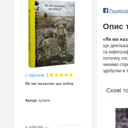
Faceboo
Опис 
«Як ми на
ще декілька
та інфограф
поточну, го
чинимо спро
здобутки в 
відгуків: 1
Як ми назвемо цю війну
Схожі т
Автор:
купити
ВНА
А*
1 100.00