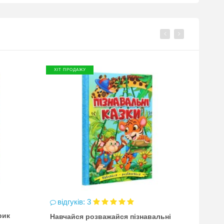
ХІТ ПРОДАЖУ
ХІТ П
відгуків: 3
відг
рик
Навчайся розважайся пізнавальні
чинка