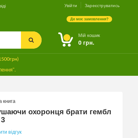
Увійти
Зареєструватись
іді
Де моє замовлення?
Мій кошик
0
грн.
1500грн)
лення".
 книга
ушаючи охоронця брати гембл
 3
ти відгук