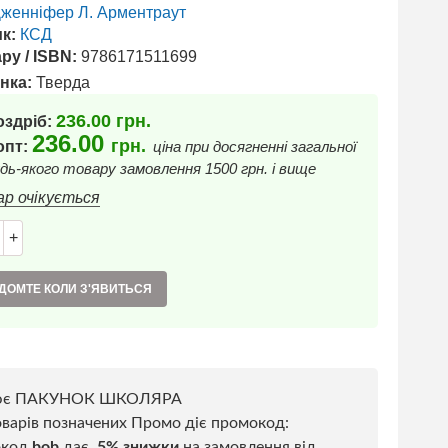
женніфер Л. Арментраут
к:
КСД
ру / ISBN:
9786171511699
нка:
Тверда
236.00
грн.
оздріб:
236.00
грн.
 опт:
ціна при досягненні загальної
дь-якого товару замовлення 1500 грн. і вище
ар очікується
+
ДОМТЕ КОЛИ З'ЯВИТЬСЯ
ює ПАКУНОК ШКОЛЯРА
варів позначених Промо діє промокод:
окод
bob
дає
5% знижки
на замовлення від