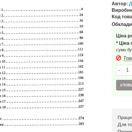
Автор:
Д
Виробни
Код това
Обклади
Ціна р
* Ціна
суми бу
Тов
-
ПОВІ
Прац
Для то
Пром