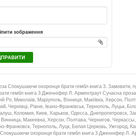
іпити зображення
ДПРАВИТИ
за Спокушаючи охоронця брати гембл книга 3. Замовити, пр
ати гембл книга 3 Дженніфер Л. Арментраут Сучасна проза: 
ий Ріг, Миколаїв, Маріуполь, Вінниця, Макіївка, Херсон, Пол
й, Чернівці, Рівне, Івано-Франківськ, Тернопіль, Луцьк, Бі
алуш, Коломия, Киев, Харьков, Одесса, Днепропетровск, За
 Винница, Макеевка, Херсон, Полтава, Чернигов, Черкасс
но-Франковск, Тернополь, Луцк, Белая Церковь, Ужгород, К
 Спокушаючи охоронця брати гембл книга 3 Дженніфер Л. Арм