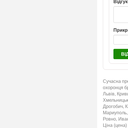
Відгук
Прикр
ВІ
Сучасна про
охоронця бр
Львів, Крив
Хмельницьки
Дрогобич, К
Мариуполь,
Ровно, Ива
Ціна (цена)