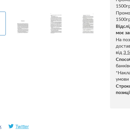
1500г
Промо
1500гр
Відслі
моє за
На поз
достав
від
3 
Спосо
банків
*Накла
умови
Строк
позиці
k
Twitter