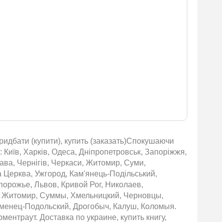
идбати (купити), купить (заказать)Спокушаючи
Київ, Харків, Одеса, Дніпропетровськ, Запоріжжя,
тава, Чернігів, Черкаси, Житомир, Суми,
ла Церква, Ужгород, Кам'янець-Подільський,
порожье, Львов, Кривой Рог, Николаев,
ы, Житомир, Суммы, Хмельницкий, Черновцы,
аменец-Подольский, Дрогобыч, Калуш, Коломыя.
ентраут. Доставка по украине, купить книгу,