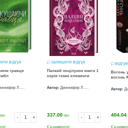
ити відгук
залишити відгук
відгук
ючи гравця
Палкий поцілунок книга 1
Вогонь у
ембл
серія темні елементи
вогонь 
женніфер Л.
Автор:
Дженніфер Л.
Автор:
Д
ут
Арментраут
Арментра
337.00
404.04
грн.
грн.
-
+
-
+
ості
Є в наявності
Є в наявн