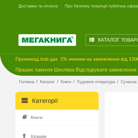
Доставка та оплата
Про безпеку покупця публічна офер
КАТАЛОГ
ТОВАР
Промокод
bob
дає
5% знижки
на замовлення від 15
Працює пакунок Школяра Відслідкувати замовлення м
/
/
/
/
Головна
Каталог
Книги
Художня література
Сучасна 
Категорії
Книги
Іграшки