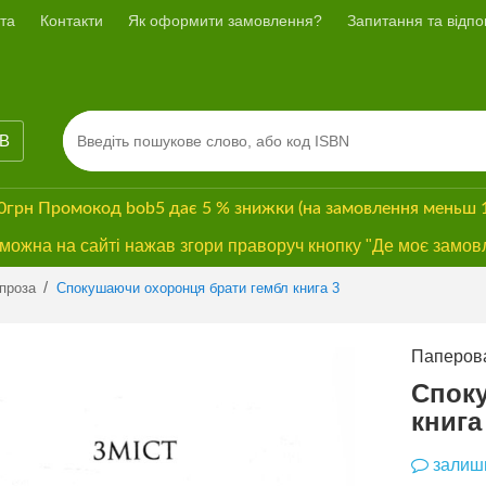
та
Контакти
Як оформити замовлення?
Запитання та відпов
ІВ
00грн
Промокод
bob5
дає
5 % знижки
(на замовлення меньш 
ожна на сайті нажав згори праворуч кнопку "Де моє замов
Previous
Next
/
проза
Спокушаючи охоронця брати гембл книга 3
Паперова
Спок
книга
залиши