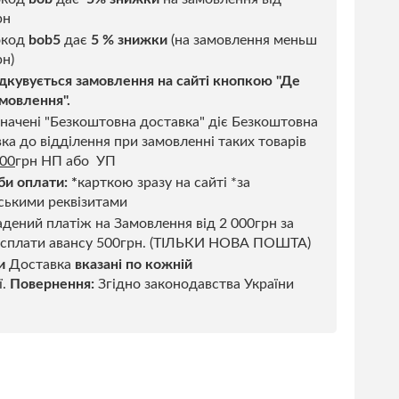
рн
код
bob5
дає
5 % знижки
(на замовлення меньш
н)
дкувується замовлення на сайті кнопкою "Де
мовлення".
начені "Безкоштовна доставка" діє Безкоштовна
ка до відділення при замовленні таких товарів
500
грн НП або УП
би оплати:
*
карткою зразу на сайті *за
ськими реквізитами
дений платіж на Замовлення від 2 000грн за
 сплати авансу 500грн. (ТІЛЬКИ НОВА ПОШТА)
и
Доставка
вказані по кожній
ї.
Повернення:
Згідно законодавства України