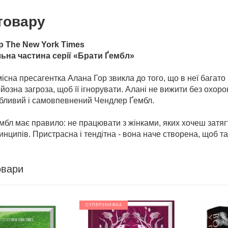
товару
р The New York Times
ьна частина серії «Брати Ґембл»
сна пресагентка Алана Гор звикла до того, що в неї багато
йозна загроза, щоб її ігнорувати. Алані не вижити без охорон
абливий і самовпевнений Чендлер Ґембл.
бл має правило: не працювати з жінками, яких хочеш затягт
ринципів. Пристрасна і тендітна - вона наче створена, щоб та
овари
СУПЕРЗНИЖКА