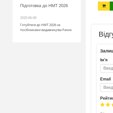
MW
Підготовка до НМТ 2026
ПРИДБАТИ
ПРИДБАТИ
іль!
2020-06-09
2026-06-18
зігрують
Готуйтеся до НМТ 2026 за
: кожна
посібниками видавництва Ранок
Відг
с стати
мобіля.
1.07
у посилку
Залиш
май
Ім'я
. Кожна
граш
шансів -
а номером
Email
a.ua/win_bmw
Рейти