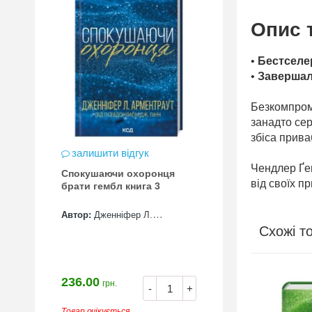
Опис 
•
Бестселе
•
Завершал
Безкомпромі
занадто сер
збіса прив
залишити відгук
Чендлер Ґем
Спокушаючи охоронця
від своїх п
брати гембл книга 3
Автор:
Дженніфер Л.
Схожі т
Арментраут
236.00
СУПЕРЗНИЖКА
грн.
-
+
Товар очікується