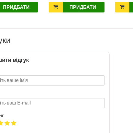
Нова пошта та BMW
ПРИДБАТИ
ПРИДБАТИ
розігрують автомобіль!
2020-06-09
Нова пошта та BMW розігрують
автомобіль! Пам’ятайте: кожна
уки
посилка — це один шанс стати
власником нового автомобіля.
Період дії акції: 15.06 - 31.07
Механіка: отримуй одну посилку
ити відгук
Новою поштою і приймай
участь в розіграші авто. Кожна
посилка = 1 шанс на виграш
Максимальна кількість шансів -
15 Реєстрація в акції за номером
телефону Сторінка
акції: http://novaposhta.ua/win_bmw
нг