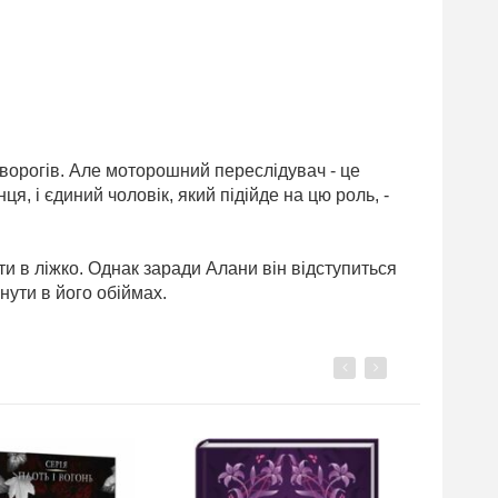
 ворогів. Але моторошний переслідувач - це
ця, і єдиний чоловік, який підійде на цю роль, -
и в ліжко. Однак заради Алани він відступиться
нути в його обіймах.
Previous
Next