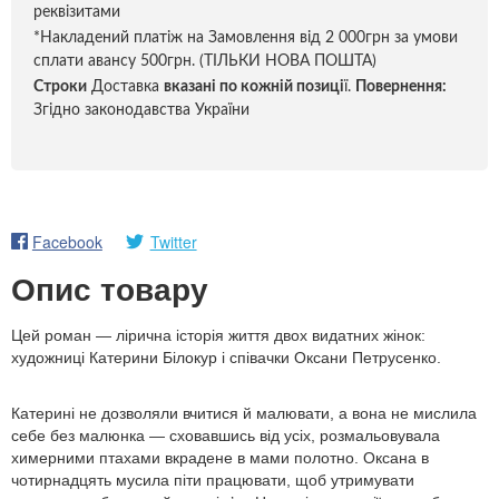
реквізитами
*Накладений платіж на Замовлення від 2 000грн за умови
сплати авансу 500грн. (ТІЛЬКИ НОВА ПОШТА)
Строки
Доставка
вказані по кожній позиці
ї.
Повернення:
Згідно законодавства України
Facebook
Twitter
Опис товару
Цей роман — лірична історія життя двох видатних жінок:
художниці Катерини Білокур і співачки Оксани Петрусенко.
Катерині не дозволяли вчитися й малювати, а вона не мислила
себе без малюнка — сховавшись від усіх, розмальовувала
химерними птахами вкрадене в мами полотно. Оксана в
чотирнадцять мусила піти працювати, щоб утримувати