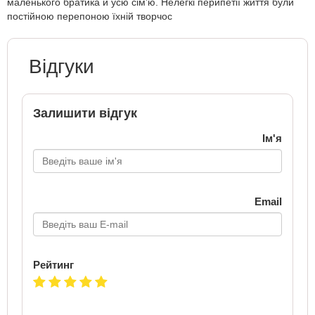
маленького братика й усю сім’ю. Нелегкі перипетії життя були
постійною перепоною їхній творчос
Відгуки
Залишити відгук
Ім'я
Email
Рейтинг