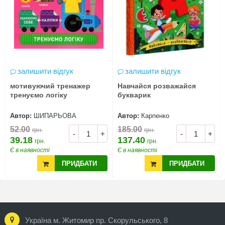
залишити відгук
залишити відгук
мотивуючий тренажер
Навчайся розважайся
тренуємо логіку
букварик
Автор:
ШИПАРЬОВА
Автор:
Карпенко
52.00
185.00
грн.
грн.
-
+
-
+
39.18
137.40
грн.
грн.
Є в наявності
Є в наявності
ПРИДБАТИ
ПРИДБАТИ
Україна м. Житомир пр. Скорульського, 8