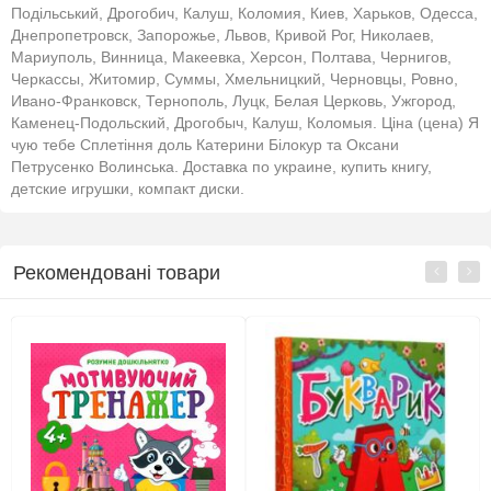
Подільський, Дрогобич, Калуш, Коломия, Киев, Харьков, Одесса,
Днепропетровск, Запорожье, Львов, Кривой Рог, Николаев,
Мариуполь, Винница, Макеевка, Херсон, Полтава, Чернигов,
Черкассы, Житомир, Суммы, Хмельницкий, Черновцы, Ровно,
Ивано-Франковск, Тернополь, Луцк, Белая Церковь, Ужгород,
Каменец-Подольский, Дрогобыч, Калуш, Коломыя. Ціна (цена) Я
чую тебе Сплетіння доль Катерини Білокур та Оксани
Петрусенко Волинська. Доставка по украине, купить книгу,
детские игрушки, компакт диски.
Рекомендовані товари