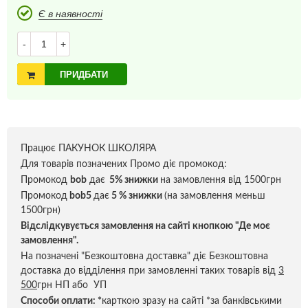
Є в наявності
-
+
ПРИДБАТИ
Працює ПАКУНОК ШКОЛЯРА
Для товарів позначених Промо діє промокод:
Промокод
bob
дає
5% знижки
на замовлення від 1500грн
Промокод
bob5
дає
5 % знижки
(на замовлення меньш
1500грн)
Відслідкувується замовлення на сайті кнопкою "Де моє
замовлення".
На позначені "Безкоштовна доставка" діє Безкоштовна
доставка до відділення при замовленні таких товарів від
3
500
грн НП або УП
Способи оплати:
*
карткою зразу на сайті *за банківськими