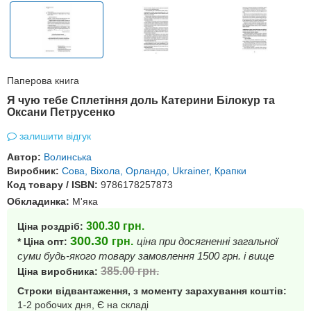
Паперова книга
Я чую тебе Сплетіння доль Катерини Білокур та
Оксани Петрусенко
залишити відгук
Автор:
Волинська
Виробник:
Сова, Віхола, Орландо, Ukrainer, Крапки
Код товару / ISBN:
9786178257873
Обкладинка:
М'яка
300.30
грн.
Ціна роздріб:
300.30
грн.
ціна при досягненні загальної
* Ціна опт:
суми будь-якого товару замовлення 1500 грн. і вище
385.00
грн.
Ціна виробника:
Строки відвантаження, з моменту зарахування коштів:
1-2 робочих дня, Є на складі