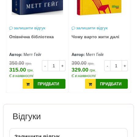
залишити відгук
залишити відгук
Опівнічна бібліотека
Чому варто жити далі
М
Автор:
Метт Гейг
Автор:
Метт Гейг
А
350.00
390.00
грн.
грн.
2
-
+
-
+
+
315.00
329.00
грн.
грн.
2
Є в наявності
Є в наявності
Є
ПРИДБАТИ
ПРИДБАТИ
Відгуки
Залишити відгук