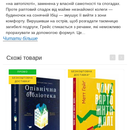
«на автопілоті», замкнена у власній самотності та спогадах.
Проте раптовий спадок від майже незнайомої колеги —
будиночок на сонячній Ібіці — змушує її вийти з зони
комфорту. Вирушивши на острів, щоб розгадати таємницю
загибелі подруги, Грейс стикається з речами, які неможливо
прорахувати за допомогою формул. Це...
Читати більше
Схожі товари
Previous
Next
БЕЗКОШТОВНА
ПРОМО
ДОСТАВКА*
БЕЗКОШТОВНА
ДОСТАВКА*