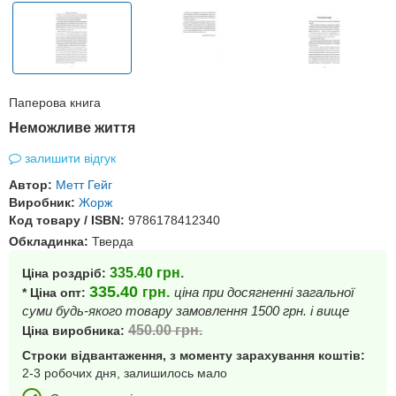
Паперова книга
Неможливе життя
залишити відгук
Автор:
Метт Гейг
Виробник:
Жорж
Код товару / ISBN:
9786178412340
Обкладинка:
Тверда
335.40
грн.
Ціна роздріб:
335.40
грн.
ціна при досягненні загальної
* Ціна опт:
суми будь-якого товару замовлення 1500 грн. і вище
450.00
грн.
Ціна виробника:
Строки відвантаження, з моменту зарахування коштів:
2-3 робочих дня, залишилось мало