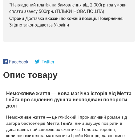
*Накладений платіж на Замовлення від 2 000грн за умови
сплати авансу 500грн. (ТІЛЬКИ НОВА ПОШТА)
Строки
Доставка
вказані по кожній позиці
ї.
Повернення:
Згідно законодавства України
Facebook
Twitter
Опис товару
Неможливе життя — нова магічна історія від Метта
Гейґа про зцілення душі та несподівані повороти
долі
Неможливе життя
— це глибокий і проникливий роман від
автора бестселерів
Метта Гейґа
, який змушує повірити в
дива навіть найзапекліших скептиків. Головна героїня,
колишня вчителька математики Грейс Вінтерс, давно живе