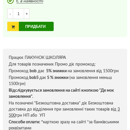
Є в наявності
-
+
ПРИДБАТИ
Працює ПАКУНОК ШКОЛЯРА
Для товарів позначених Промо діє промокод:
Промокод
bob
дає
5% знижки
на замовлення від 1500грн
Промокод
bob5
дає
5 % знижки
(на замовлення меньш
1500грн)
Відслідкувується замовлення на сайті кнопкою "Де моє
замовлення".
На позначені "Безкоштовна доставка" діє Безкоштовна
доставка до відділення при замовленні таких товарів від
3
500
грн НП або УП
Способи оплати:
*
карткою зразу на сайті *за банківськими
реквізитами