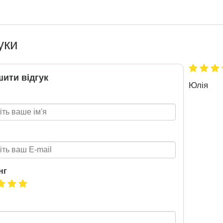
BMW
обіль!
уки
2026-06-18
озігрують
ити відгук
те: кожна
Юлія
нс стати
томобіля.
 31.07
ну посилку
ймай
то. Кожна
виграш
ь шансів -
 за номером
нг
hta.ua/win_bmw