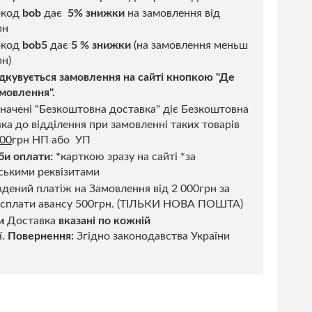
окод
bob
дає
5% знижки
на замовлення від
рн
код
bob5
дає
5 % знижки
(на замовлення меньш
н)
дкувується замовлення на сайті кнопкою "Де
мовлення".
начені "Безкоштовна доставка" діє Безкоштовна
ка до відділення при замовленні таких товарів
500
грн НП або УП
би оплати:
*
карткою зразу на сайті *за
ськими реквізитами
дений платіж на Замовлення від 2 000грн за
 сплати авансу 500грн. (ТІЛЬКИ НОВА ПОШТА)
и
Доставка
вказані по кожній
ї.
Повернення:
Згідно законодавства України