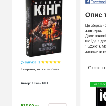
Faceboo
Опис 
Ця збірка -
завгодно.
Двоє чолові
що їде відп
"Куджо"). М
залишити н
відгуків: 1
Схожі т
Темрява, як ви любите
Автор:
Стівен КІНГ
ХІТ ПРОДА
523.00