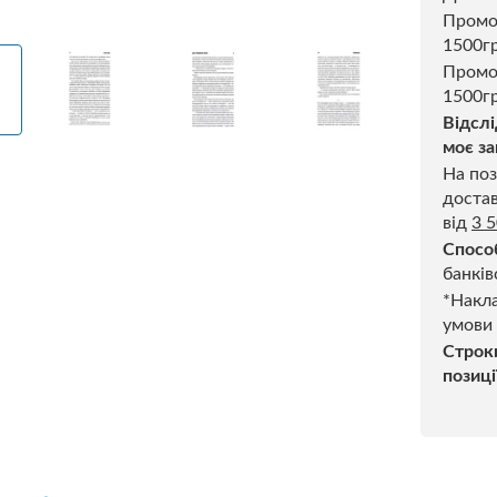
Пром
1500г
Промо
1500гр
Відслі
моє за
На поз
достав
від
3 
Спосо
банків
*Накла
умови
Строк
позиці