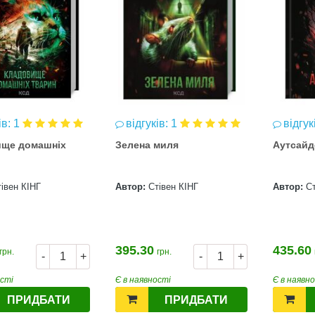
ів: 1
відгуків: 1
відгук
ще домашніх
Зелена миля
Аутсайд
івен КІНГ
Автор:
Стівен КІНГ
Автор:
Ст
395.30
435.60
грн.
грн.
-
+
-
+
ості
Є в наявності
Є в наявн
ПРИДБАТИ
ПРИДБАТИ