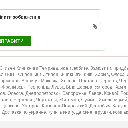
іпити зображення
ДПРАВИТИ
 Стивен Кинг книги Темрява, як ви любите. Замовити, придбат
ен КІНГ Стівен Кінг Стивен Кинг книги: Київ, Харків, Одеса,
аріуполь, Вінниця, Макіївка, Херсон, Полтава, Чернігів, Че
о-Франківськ, Тернопіль, Луцьк, Біла Церква, Ужгород, Кам'
ов, Одесса, Днепропетровск, Запорожье, Львов, Кривой Рог
лтава, Чернигов, Черкассы, Житомир, Суммы, Хмельницкий,
 Церковь, Ужгород, Каменец-Подольский, Дрогобыч, Калуш, 
. Доставка по украине, купить книгу, детские игрушки, компак