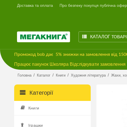
Доставка та оплата
Про безпеку покупця публічна офер
КАТАЛОГ
ТОВАР
Промокод
bob
дає
5% знижки
на замовлення від 15
Працює пакунок Школяра Відслідкувати замовлення м
/
/
/
/
Головна
Каталог
Книги
Художня література
Жахи, хо
Категорії
Книги
Іграшки