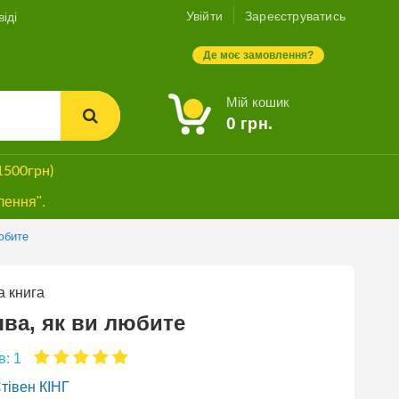
Увійти
Зареєструватись
іді
Де моє замовлення?
Мій кошик
0
грн.
1500грн)
лення".
юбите
 книга
ва, як ви любите
в: 1
тівен КІНГ