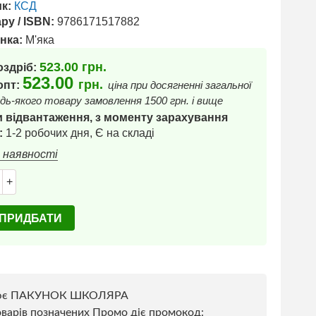
к:
КСД
ру / ISBN:
9786171517882
нка:
М'яка
523.00
грн.
оздріб:
523.00
грн.
 опт:
ціна при досягненні загальної
дь-якого товару замовлення 1500 грн. і вище
 відвантаження, з моменту зарахування
:
1-2 робочих дня, Є на складі
в наявності
+
ПРИДБАТИ
ює ПАКУНОК ШКОЛЯРА
варів позначених Промо діє промокод: