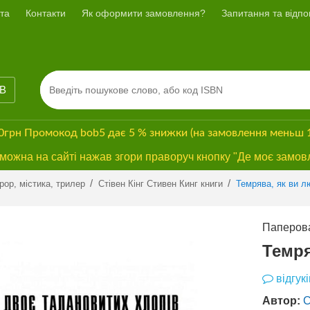
та
Контакти
Як оформити замовлення?
Запитання та відпов
ІВ
00грн
Промокод
bob5
дає
5 % знижки
(на замовлення меньш 
ожна на сайті нажав згори праворуч кнопку "Де моє замов
Previous
Next
/
/
рор, містика, трилер
Стівен Кінг Стивен Кинг книги
Темрява, як ви л
Паперова
Темря
відгукі
Автор:
С