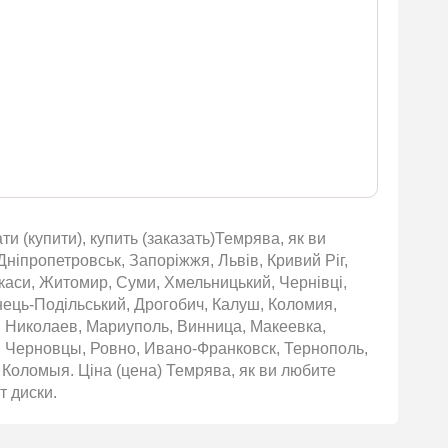
и (купити), купить (заказать)Темрява, як ви
 Дніпропетровськ, Запоріжжя, Львів, Кривий Ріг,
ркаси, Житомир, Суми, Хмельницький, Чернівці,
янець-Подільський, Дрогобич, Калуш, Коломия,
, Николаев, Мариуполь, Винница, Макеевка,
 Черновцы, Ровно, Ивано-Франковск, Тернополь,
Коломыя. Ціна (цена) Темрява, як ви любите
т диски.