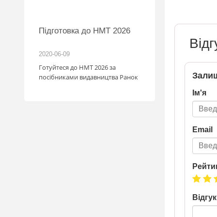
Підготовка до НМТ 2026
Нова пошта та 
розігрують автом
Відг
2020-06-09
2020-06-09
Готуйтеся до НМТ 2026 за
Нова пошта та BMW р
Залиш
посібниками видавництва Ранок
автомобіль! Пам’ятай
посилка — це один ша
Ім'я
власником нового ав
Період дії акції: 15.06 -
Механіка: отримуй од
Новою поштою і при
Email
участь в розіграші ав
посилка = 1 шанс на 
Максимальна кількіст
15 Реєстрація в акції
Рейти
телефону Сторінка
акції: http://novapos
Відгук