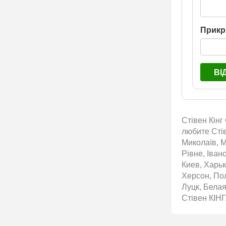
Прикр
ВІ
Стівен Кінг
любите Стів
Миколаїв, М
Рівне, Іван
Киев, Харьк
Херсон, По
Луцк, Белая
Стівен КІНГ