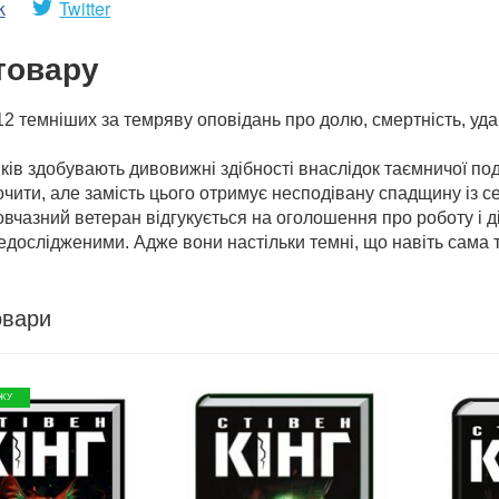
k
Twitter
товару
 12 темніших за темряву оповідань про долю, смертність, уд
ків здобувають дивовижні здібності внаслідок таємничої поді
очити, але замість цього отримує несподівану спадщину із
овчазний ветеран відгукується на оголошення про роботу і ді
едослідженими. Адже вони настільки темні, що навіть сама
овари
ЖУ