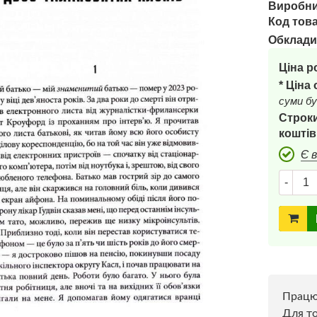
Виробни
Код това
Обклади
Ціна р
* Ціна
суми бу
Строки
коштів
Є 
-
Прац
Для то