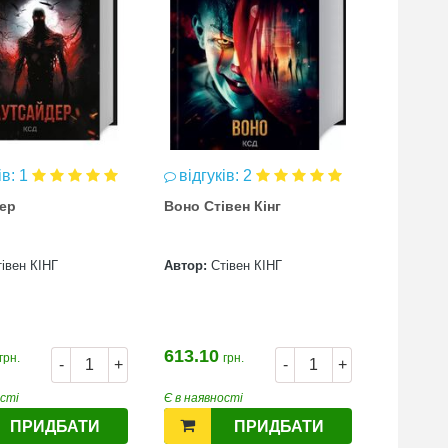
ів: 1
відгуків: 2
відгук
ер
Воно Стівен Кінг
Інститут
івен КІНГ
Автор:
Стівен КІНГ
Автор:
Ст
613.10
443.70
грн.
грн.
-
+
-
+
ості
Є в наявності
Є в наявн
ПРИДБАТИ
ПРИДБАТИ