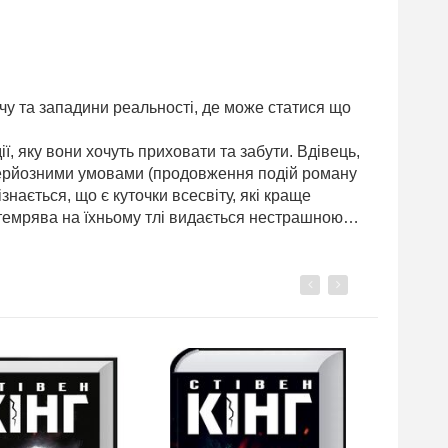
ачу та западини реальності, де може статися що
ї, яку вони хочуть приховати та забути. Вдівець,
 серйозними умовами (продовження подій роману
знається, що є куточки всесвіту, які краще
 темрява на їхньому тлі видається нестрашною…
Previous
Next