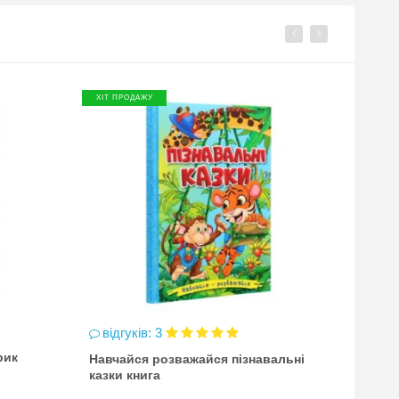
ХІТ ПРОДАЖУ
ХІТ П
відгуків: 3
відг
рик
Навчайся розважайся пізнавальні
чинка
казки книга
(точи