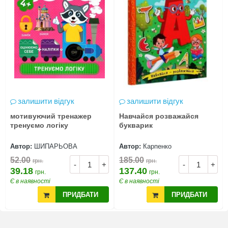
залишити відгук
залишити відгук
мотивуючий тренажер
Навчайся розважайся
тренуємо логіку
букварик
Автор:
ШИПАРЬОВА
Автор:
Карпенко
52.00
185.00
грн.
грн.
-
+
-
+
39.18
137.40
грн.
грн.
Є в наявності
Є в наявності
ПРИДБАТИ
ПРИДБАТИ