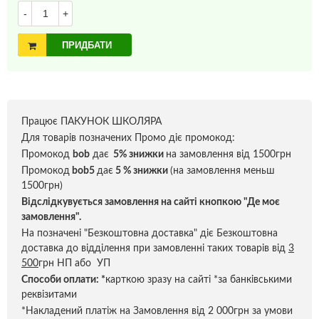
-
+
ПРИДБАТИ
Працює ПАКУНОК ШКОЛЯРА
Для товарів позначених Промо діє промокод:
Промокод
bob
дає
5% знижки
на замовлення від 1500грн
Промокод
bob5
дає
5 % знижки
(на замовлення меньш
1500грн)
Відслідкувується замовлення на сайті кнопкою "Де моє
замовлення".
На позначені "Безкоштовна доставка" діє Безкоштовна
доставка до відділення при замовленні таких товарів від
3
500
грн НП або УП
Способи оплати:
*
карткою зразу на сайті *за банківськими
реквізитами
*Накладений платіж на Замовлення від 2 000грн за умови