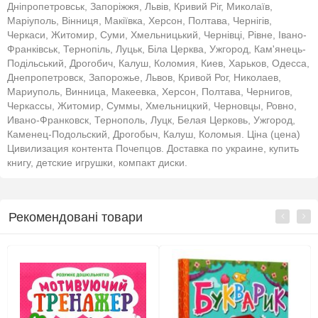
Дніпропетровськ, Запоріжжя, Львів, Кривий Ріг, Миколаїв,
Маріуполь, Вінниця, Макіївка, Херсон, Полтава, Чернігів,
Черкаси, Житомир, Суми, Хмельницький, Чернівці, Рівне, Івано-
Франківськ, Тернопіль, Луцьк, Біла Церква, Ужгород, Кам'янець-
Подільський, Дрогобич, Калуш, Коломия, Киев, Харьков, Одесса,
Днепропетровск, Запорожье, Львов, Кривой Рог, Николаев,
Мариуполь, Винница, Макеевка, Херсон, Полтава, Чернигов,
Черкассы, Житомир, Суммы, Хмельницкий, Черновцы, Ровно,
Ивано-Франковск, Тернополь, Луцк, Белая Церковь, Ужгород,
Каменец-Подольский, Дрогобыч, Калуш, Коломыя. Ціна (цена)
Цивилизация контента Почепцов. Доставка по украине, купить
книгу, детские игрушки, компакт диски.
Рекомендовані товари